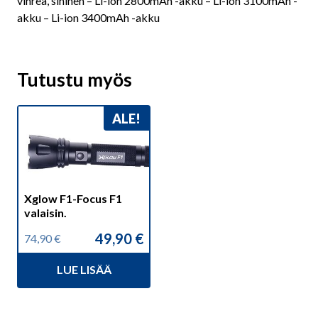
vihreä, sininen – Li-ion 2800mAh -akku – Li-ion 3100mAh -
akku – Li-ion 3400mAh -akku
Tutustu myös
ALE!
Xglow F1-Focus F1
valaisin.
49,90
€
74,90
€
Alkuperäinen
Nykyinen
hinta
hinta
LUE LISÄÄ
oli:
on:
74,90 €.
49,90 €.