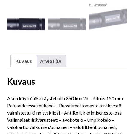
Kuvaus
Arviot (0)
Kuvaus
Akun käyttöaika täysteholla 360 lmn 2h – Pituus 150 mm
Pakkauksessa mukana: – Ruostumattomasta teräksestä
valmistettu kiinnitysklipsi – AntiRoll, kierimisenesto-osa
Valinnaiset lisävarusteet: – avokotelo – umpikotelo –
valokartio valkoinen/punainen – valofiltterit punainen,