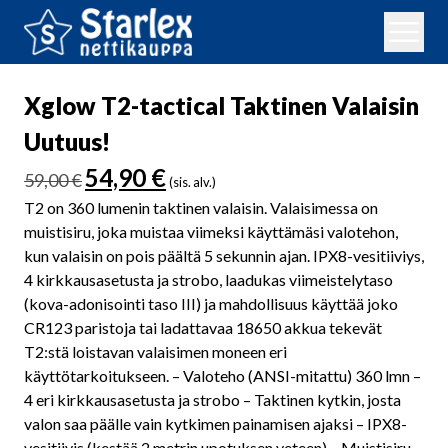
Xglow T2-tactical Taktinen Valaisin
Uutuus!
Alkuperäinen
Nykyinen
54,90
€
59,00
€
(sis. alv.)
hinta
hinta
T2 on 360 lumenin taktinen valaisin. Valaisimessa on
oli:
on:
muistisiru, joka muistaa viimeksi käyttämäsi valotehon,
59,00 €.
54,90 €.
kun valaisin on pois päältä 5 sekunnin ajan. IPX8-vesitiiviys,
4 kirkkausasetusta ja strobo, laadukas viimeistelytaso
(kova-adonisointi taso III) ja mahdollisuus käyttää joko
CR123 paristoja tai ladattavaa 18650 akkua tekevät
T2:stä loistavan valaisimen moneen eri
käyttötarkoitukseen. – Valoteho (ANSI-mitattu) 360 lmn –
4 eri kirkkausasetusta ja strobo – Taktinen kytkin, josta
valon saa päälle vain kytkimen painamisen ajaksi – IPX8-
vesitiivis (kestää 2 metrin upotuksen veteen) – Muistisiru –