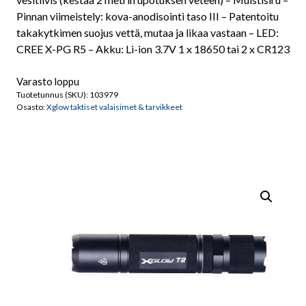
Pinnan viimeistely: kova-anodisointi taso III – Patentoitu
takakytkimen suojus vettä, mutaa ja likaa vastaan – LED:
CREE X-PG R5 – Akku: Li-ion 3.7V 1 x 18650 tai 2 x CR123
Varasto loppu
Tuotetunnus (SKU):
103979
Osasto:
Xglow taktiset valaisimet & tarvikkeet