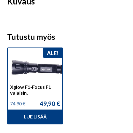
Kuvaus
Tutustu myös
ALE!
Xglow F1-Focus F1
valaisin.
49,90
€
74,90
€
Alkuperäinen
Nykyinen
hinta
hinta
LUE LISÄÄ
oli:
on:
74,90 €.
49,90 €.