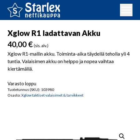
Xglow R1 ladattavan Akku
40,00
€
(sis. alv.)
Xglow R1-mallin akku. Toiminta-aika täydellä teholla yli 4
tuntia. Valaisimen akku on helppo ja nopea vaihtaa
kiertämällä.
Varasto loppu
Tuotetunnus (SKU):
103980
Osasto:
Xglow taktiset valaisimet & tarvikkeet