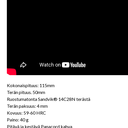
Kokonaispituus: 115mm
Terän pituus. 50mm
Ruostumatonta Sandvik® 14C28N terästä
Terän paksuus: 4 mm
Kovuus: 59-60 HRC
Paino: 40 g
Pitävä ja kestävä Panacord kahva