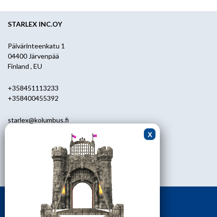
STARLEX INC.OY
Päivärinteenkatu 1
04400 Järvenpää
Finland , EU
+358451113233
+358400455392
starlex@kolumbus.fi
Asiakaspalvelu
0451113233
ark.klo 08.30-17.00