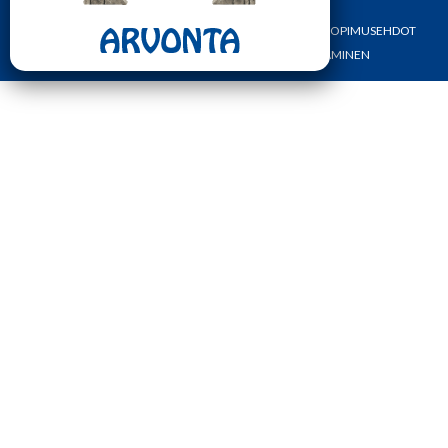
ETUSIVU
YHTEYSTIEDOT
OMA TILI
TILAUS- JA SOPIMUSEHDOT
REKISTERI- JA TIETOSUOJASELOSTE
MAKSAMINEN