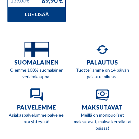
89,90
€
139,00
€
Alkuperäinen
Nykyinen
hinta
hinta
LUE LISÄÄ
oli:
on:
139,00 €.
89,90 €.
SUOMALAINEN
PALAUTUS
Olemme 100% suomalainen
Tuotteillamme on 14 päivän
verkkokauppa!
palautusoikeus!
PALVELEMME
MAKSUTAVAT
Asiakaspalvelumme palvelee,
Meillä on monipuoliset
ota yhteyttä!
maksutavat, maksa kerralla tai
osissa!