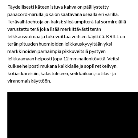
Täydellisesti käteen istuva kahva on päällystetty
panacord-narulla joka on saatavana usealla eri värillä.
Terävaihtoehtoja on kaksi: sileä umpiterä tai sormireiällä
varustettu terä joka lisää merkittävästi terän
leikkausvoimaa ja tukevoittaa veitsen käyttöä. KRILL on
terän pituuden huomioiden leikkauskyvyltään yksi
markkinoiden parhaimpia pikkuveitsiä pystyen
leikkaamaan helposti jopa 12 mm nailonköyttä. Veitsi
kulkee helposti mukana kaikkialle ja sopii retkeilyyn,
kotiaskareisiin, kalastukseen, seikkailuun, sotilas- ja
viranomaiskäyttöön.