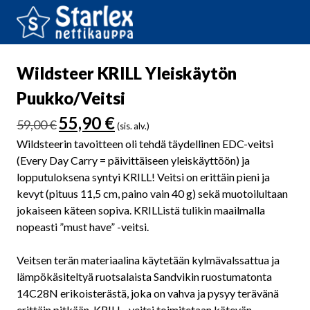
Wildsteer KRILL Yleiskäytön
Puukko/Veitsi
Alkuperäinen
Nykyinen
55,90
€
59,00
€
(sis. alv.)
hinta
hinta
Wildsteerin tavoitteen oli tehdä täydellinen EDC-veitsi
oli:
on:
(Every Day Carry = päivittäiseen yleiskäyttöön) ja
59,00 €.
55,90 €.
lopputuloksena syntyi KRILL! Veitsi on erittäin pieni ja
kevyt (pituus 11,5 cm, paino vain 40 g) sekä muotoilultaan
jokaiseen käteen sopiva. KRILListä tulikin maailmalla
nopeasti ”must have” -veitsi.
Veitsen terän materiaalina käytetään kylmävalssattua ja
lämpökäsiteltyä ruotsalaista Sandvikin ruostumatonta
14C28N erikoisterästä, joka on vahva ja pysyy terävänä
erittäin pitkään. KRILL -veitsi toimitetaan kätevän