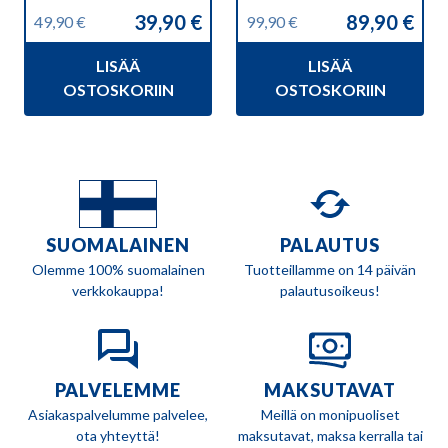
39,90
€
89,90
€
49,90
€
99,90
€
Alkuperäinen
Nykyinen
Alkuperäinen
Nykyinen
hinta
hinta
hinta
hinta
LISÄÄ
LISÄÄ
oli:
on:
oli:
on:
49,90 €.
39,90 €.
99,90 €.
89,90 €.
OSTOSKORIIN
OSTOSKORIIN
SUOMALAINEN
PALAUTUS
Olemme 100% suomalainen
Tuotteillamme on 14 päivän
verkkokauppa!
palautusoikeus!
PALVELEMME
MAKSUTAVAT
Asiakaspalvelumme palvelee,
Meillä on monipuoliset
ota yhteyttä!
maksutavat, maksa kerralla tai