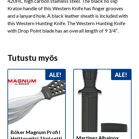
420HC high carbon stainless steel. The black no slip
Kraton handle of this Western Knife has finger grooves
and a lanyard hole. A black leather sheath is included with
this Western Hunting Knife. The Western Hunting Knife
with Drop Point blade has an overall length of 9 3/4″.
Tutustu myös
ALE!
ALE!
Böker Magnum Profi I
Martinez Albainox
Heittoveitsi 3 kpl setti