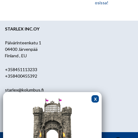
osissa!
STARLEX INC.OY
Päivärinteenkatu 1
04400 Järvenpää
Finland , EU
+358451113233
+358400455392
starlex@kolumbus.fi
Asiakaspalvelu
0451113233
ark.klo 08.30-17.00