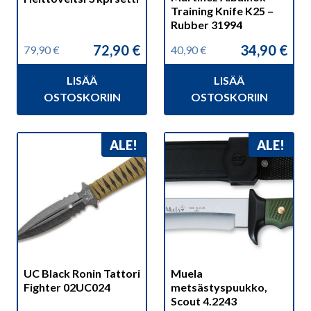
Training Knife K25 –
Rubber 31994
72,90
€
34,90
€
79,90
€
40,90
€
Alkuperäinen
Nykyinen
Alkuperäinen
Nykyinen
hinta
hinta
hinta
hinta
LISÄÄ
LISÄÄ
oli:
on:
oli:
on:
79,90 €.
72,90 €.
40,90 €.
34,90 €.
OSTOSKORIIN
OSTOSKORIIN
ALE!
ALE!
UC Black Ronin Tattori
Muela
Fighter 02UC024
metsästyspuukko,
Scout 4.2243