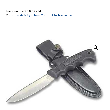
Metsästys
puukko
Tuotetunnus (SKU):
12274
määrä
Osasto:
Metsäsätys,Heitto,Tactical&Perhos veitse