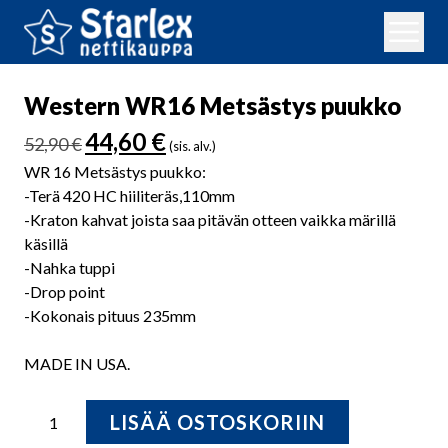
Western WR16 Metsästys puukko
Alkuperäinen
Nykyinen
44,60
€
52,90
€
(sis. alv.)
hinta
hinta
WR 16 Metsästys puukko:
oli:
on:
-Terä 420 HC hiiliteräs,110mm
52,90 €.
44,60 €.
-Kraton kahvat joista saa pitävän otteen vaikka märillä
käsillä
-Nahka tuppi
-Drop point
-Kokonais pituus 235mm
MADE IN USA.
Western
LISÄÄ OSTOSKORIIN
WR16