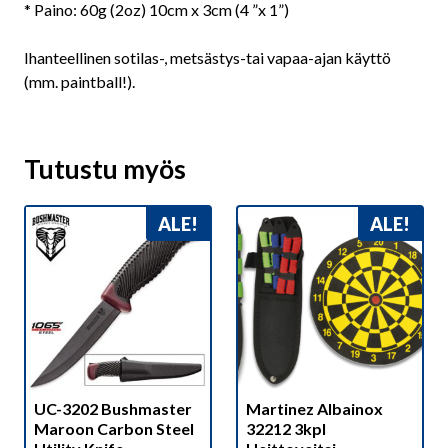
* Paino: 60g (2oz) 10cm x 3cm (4 ”x 1”)
Ihanteellinen sotilas-, metsästys-tai vapaa-ajan käyttö
(mm. paintball!).
Tutustu myös
ALE!
ALE!
UC-3202 Bushmaster
Martinez Albainox
Maroon Carbon Steel
32212 3kpl