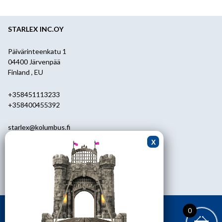
STARLEX INC.OY
Päivärinteenkatu 1
04400 Järvenpää
Finland , EU
+358451113233
+358400455392
starlex@kolumbus.fi
Asiakaspalvelu
0451113233
ark.klo 08.30-17.00
0