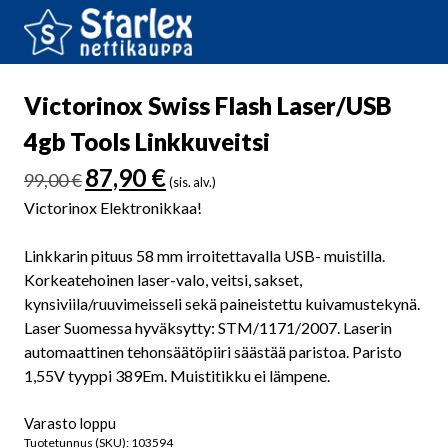
Victorinox Swiss Flash Laser/USB
4gb Tools Linkkuveitsi
Alkuperäinen
Nykyinen
87,90
€
99,00
€
(sis. alv.)
hinta
hinta
Victorinox Elektronikkaa!
oli:
on:
99,00 €.
87,90 €.
Linkkarin pituus 58 mm irroitettavalla USB- muistilla.
Korkeatehoinen laser-valo, veitsi, sakset,
kynsiviila/ruuvimeisseli sekä paineistettu kuivamustekynä.
Laser Suomessa hyväksytty: STM/1171/2007. Laserin
automaattinen tehonsäätöpiiri säästää paristoa. Paristo
1,55V tyyppi 389Em. Muistitikku ei lämpene.
Varasto loppu
Tuotetunnus (SKU):
103594