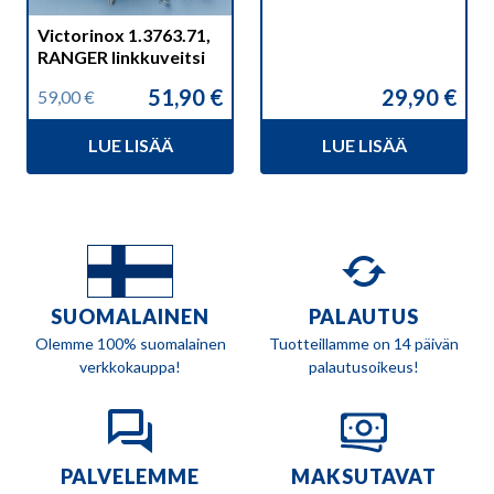
Victorinox 1.3763.71,
RANGER linkkuveitsi
51,90
€
29,90
€
59,00
€
Alkuperäinen
Nykyinen
hinta
hinta
LUE LISÄÄ
LUE LISÄÄ
oli:
on:
59,00 €.
51,90 €.
SUOMALAINEN
PALAUTUS
Olemme 100% suomalainen
Tuotteillamme on 14 päivän
verkkokauppa!
palautusoikeus!
PALVELEMME
MAKSUTAVAT