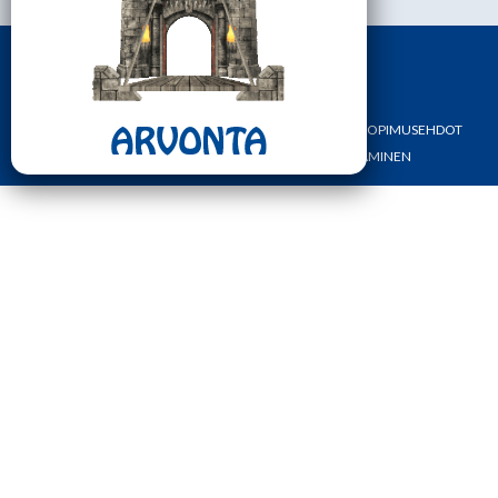
ETUSIVU
YHTEYSTIEDOT
OMA TILI
TILAUS- JA SOPIMUSEHDOT
REKISTERI- JA TIETOSUOJASELOSTE
MAKSAMINEN