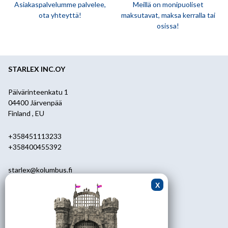
Asiakaspalvelumme palvelee,
Meillä on monipuoliset
ota yhteyttä!
maksutavat, maksa kerralla tai
osissa!
STARLEX INC.OY
Päivärinteenkatu 1
04400 Järvenpää
Finland , EU
+358451113233
+358400455392
starlex@kolumbus.fi
Asiakaspalvelu
0451113233
ark.klo 08.30-17.00