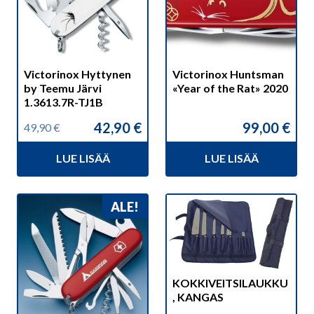
Victorinox Hyttynen
Victorinox Huntsman
by Teemu Järvi
«Year of the Rat» 2020
1.3613.7R-TJ1B
42,90
€
99,00
€
49,90
€
Alkuperäinen
Nykyinen
hinta
hinta
LUE LISÄÄ
LUE LISÄÄ
oli:
on:
49,90 €.
42,90 €.
ALE!
KOKKIVEITSILAUKKU
, KANGAS