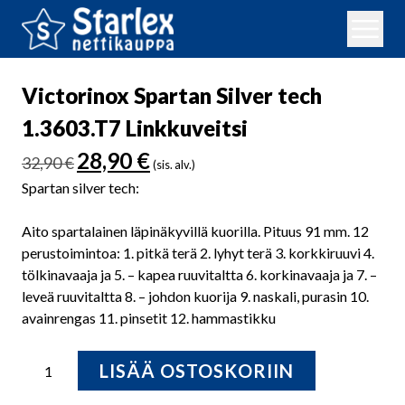
Victorinox Spartan Silver tech
1.3603.T7 Linkkuveitsi
Alkuperäinen
Nykyinen
28,90
€
32,90
€
(sis. alv.)
hinta
hinta
Spartan silver tech:
oli:
on:
32,90 €.
28,90 €.
Aito spartalainen läpinäkyvillä kuorilla. Pituus 91 mm. 12
perustoimintoa: 1. pitkä terä 2. lyhyt terä 3. korkkiruuvi 4.
tölkinavaaja ja 5. – kapea ruuvitaltta 6. korkinavaaja ja 7. –
leveä ruuvitaltta 8. – johdon kuorija 9. naskali, purasin 10.
avainrengas 11. pinsetit 12. hammastikku
Victorinox
LISÄÄ OSTOSKORIIN
Spartan
Silver