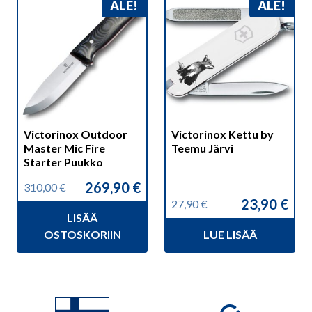
ALE!
ALE!
Victorinox Outdoor
Victorinox Kettu by
Master Mic Fire
Teemu Järvi
Starter Puukko
269,90
€
310,00
€
Alkuperäinen
Nykyinen
23,90
€
27,90
€
hinta
hinta
Alkuperäinen
Nykyinen
LISÄÄ
oli:
on:
hinta
hinta
310,00 €.
269,90 €.
OSTOSKORIIN
LUE LISÄÄ
oli:
on:
27,90 €.
23,90 €.