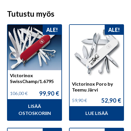
Tutustu myös
ALE!
ALE!
Victorinox
SwissChamp/1.6795
Victorinox Poro by
Teemu Järvi
99,90
€
106,00
€
Alkuperäinen
Nykyinen
52,90
€
59,90
€
hinta
hinta
Alkuperäinen
Nykyinen
LISÄÄ
oli:
on:
hinta
hinta
106,00 €.
99,90 €.
OSTOSKORIIN
LUE LISÄÄ
oli:
on:
59,90 €.
52,90 €.