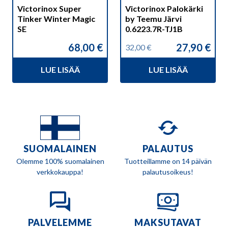
Victorinox Super
Victorinox Palokärki
Tinker Winter Magic
by Teemu Järvi
SE
0.6223.7R-TJ1B
68,00
€
27,90
€
32,00
€
Alkuperäinen
Nykyinen
hinta
hinta
LUE LISÄÄ
LUE LISÄÄ
oli:
on:
32,00 €.
27,90 €.
SUOMALAINEN
PALAUTUS
Olemme 100% suomalainen
Tuotteillamme on 14 päivän
verkkokauppa!
palautusoikeus!
PALVELEMME
MAKSUTAVAT