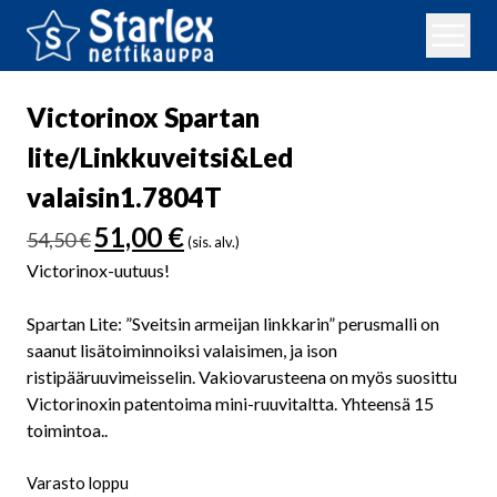
Victorinox Spartan
lite/Linkkuveitsi&Led
valaisin1.7804T
Alkuperäinen
Nykyinen
51,00
€
54,50
€
(sis. alv.)
hinta
hinta
Victorinox-uutuus!
oli:
on:
54,50 €.
51,00 €.
Spartan Lite: ”Sveitsin armeijan linkkarin” perusmalli on
saanut lisätoiminnoiksi valaisimen, ja ison
ristipääruuvimeisselin. Vakiovarusteena on myös suosittu
Victorinoxin patentoima mini-ruuvitaltta. Yhteensä 15
toimintoa..
Varasto loppu