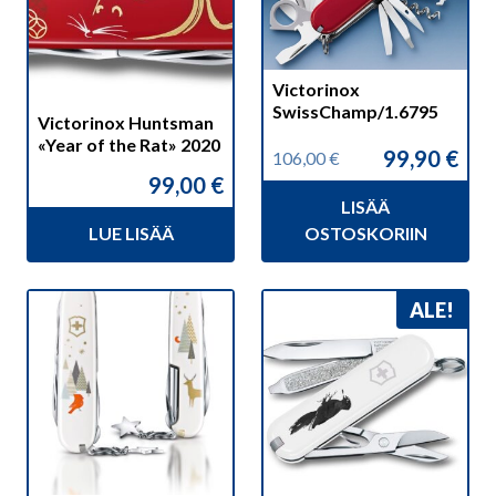
Victorinox
SwissChamp/1.6795
Victorinox Huntsman
«Year of the Rat» 2020
99,90
€
106,00
€
Alkuperäinen
Nykyinen
99,00
€
hinta
hinta
LISÄÄ
oli:
on:
106,00 €.
99,90 €.
LUE LISÄÄ
OSTOSKORIIN
ALE!