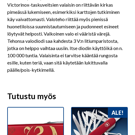
Victorinox-taskuveitsien valaisin on riittävän kirkas
pimeässä lukemiseen, esimerkiksi karttojen tutkiminen
käy vaivattomasti. Valoteho riittää myös pienissä
huonetiloissa suunnistautumiseen ja pudonneet esineet
löytyvät helposti. Valkoinen valo ei vääristä värejä.
Tehonsa valodiodi saa kahdesta 3 V:n litiumparistosta,
jotka on helppo vaihtaa uusiin. Itse diodin käyttöikä on n.
100 000 tuntia. Valaisinta ei tarvitse kääntää rungosta
esille, kuten teriä, vaan sitä käytetään lukittuvalla
päälle/pois-kytkimellä.
Tutustu myös
ALE!