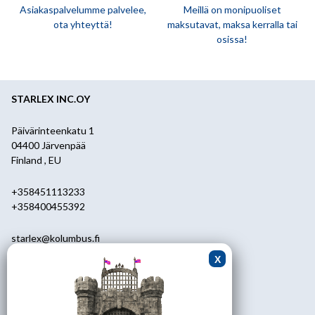
Asiakaspalvelumme palvelee,
Meillä on monipuoliset
ota yhteyttä!
maksutavat, maksa kerralla tai
osissa!
STARLEX INC.OY
Päivärinteenkatu 1
04400 Järvenpää
Finland , EU
+358451113233
+358400455392
starlex@kolumbus.fi
Asiakaspalvelu
0451113233