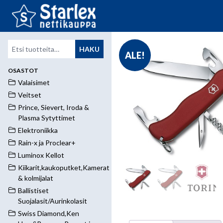
Etsi:
HAKU
ALE!
OSASTOT
Valaisimet
Veitset
Prince, Sievert, Iroda &
Plasma Sytyttimet
Elektroniikka
Rain-x ja Proclear+
Luminox Kellot
Kiikarit,kaukoputket,Kamerat
& kolmijalat
Ballistiset
Suojalasit/Aurinkolasit
Swiss Diamond,Ken