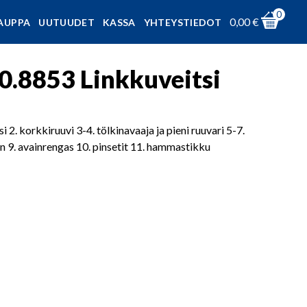
0
0,00
€
AUPPA
UUTUUDET
KASSA
YHTEYSTIEDOT
0.8853 Linkkuveitsi
2. korkkiruuvi 3-4. tölkinavaaja ja pieni ruuvari 5-7.
tin 9. avainrengas 10. pinsetit 11. hammastikku