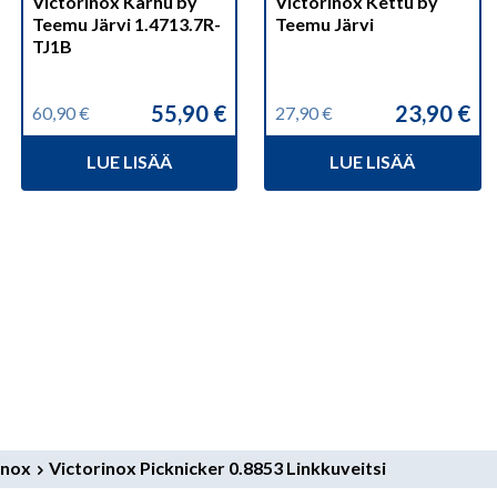
Victorinox Karhu by
Victorinox Kettu by
Teemu Järvi 1.4713.7R-
Teemu Järvi
TJ1B
55,90
€
23,90
€
60,90
€
27,90
€
Alkuperäinen
Nykyinen
Alkuperäinen
Nykyinen
hinta
hinta
hinta
hinta
LUE LISÄÄ
LUE LISÄÄ
oli:
on:
oli:
on:
60,90 €.
55,90 €.
27,90 €.
23,90 €.
inox
Victorinox Picknicker 0.8853 Linkkuveitsi