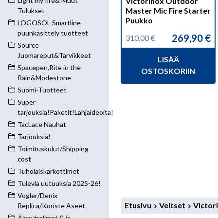
Light my fire& Muut
Victorinox Outdoor
Master Mic Fire Starter
Tulukset
Puukko
LOGOSOL Smartline
puunkäsittely tuotteet
269,90
€
310,00
€
Alkuperäinen
Nykyinen
Source
hinta
hinta
Juomareput&Tarvikkeet
LISÄÄ
oli:
on:
Spacepen,Rite in the
310,00 €.
269,90 €.
OSTOSKORIIN
Rain&Modestone
Suomi-Tuotteet
Super
tarjouksia!Paketit!Lahjaideoita!
TacLace Nauhat
Tarjouksia!
Toimituskulut/Shipping
cost
Tuholaiskarkottimet
Tulevia uutuuksia 2025-26!
Vogler/Denix
Etusivu
Veitset
Victor
Replica/Koriste Aseet
Älypuhelimet & ja