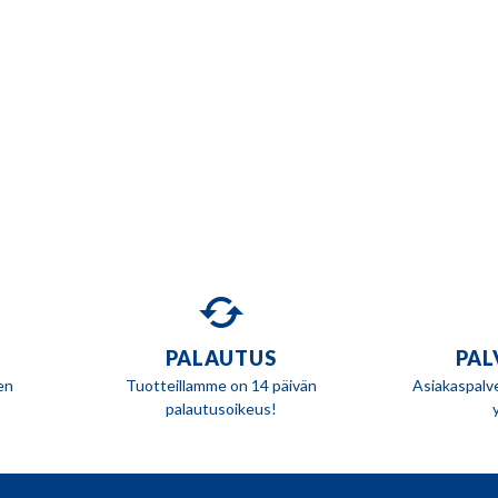
PALAUTUS
PAL
en
Tuotteillamme on 14 päivän
Asiakaspalv
palautusoikeus!