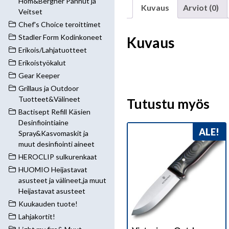
Hom&Bergner Pannut ja
Kuvaus
Arviot (0)
Veitset
Chef's Choice teroittimet
Stadler Form Kodinkoneet
Kuvaus
Erikois/Lahjatuotteet
Erikoistyökalut
Gear Keeper
Grillaus ja Outdoor
Tuotteet&Välineet
Tutustu myös
Bactisept Refill Käsien
Desinfiointiaine
ALE!
Spray&Kasvomaskit ja
muut desinfiointi aineet
HEROCLIP sulkurenkaat
HUOMIO Heijastavat
asusteet ja välineet,ja muut
Heijastavat asusteet
Kuukauden tuote!
Lahjakortit!