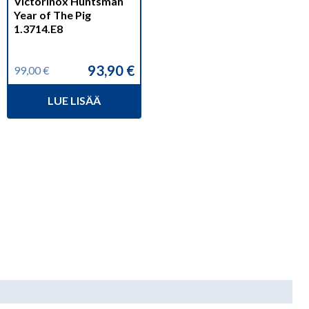
Victorinox Huntsman
Year of The Pig
1.3714.E8
93,90
€
99,00
€
Alkuperäinen
Nykyinen
hinta
hinta
LUE LISÄÄ
oli:
on:
99,00 €.
93,90 €.