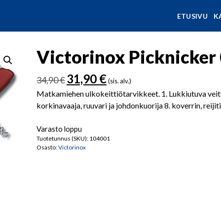
ETUSIVU
K
Victorinox Picknicker 
Alkuperäinen
Nykyinen
31,90
€
34,90
€
(sis. alv.)
hinta
hinta
Matkamiehen ulkokeittiötarvikkeet. 1. Lukkiutuva veitsi 
oli:
on:
korkinavaaja, ruuvari ja johdonkuorija 8. koverrin, reiji
34,90 €.
31,90 €.
Varasto loppu
Tuotetunnus (SKU):
104001
Osasto:
Victorinox