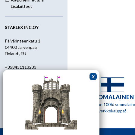
Lisälaitteet
STARLEX INC.OY
Päivärinteenkatu 1
04400 Järvenpää
Finland , EU
+358451113233
+358400455392
starlex@kolumbus.fi
SUOMALAINEN
Asiakaspalvelu
Olemme 100% suomalain
verkkokauppa!
0451113233
ark.klo 08.30-17.00