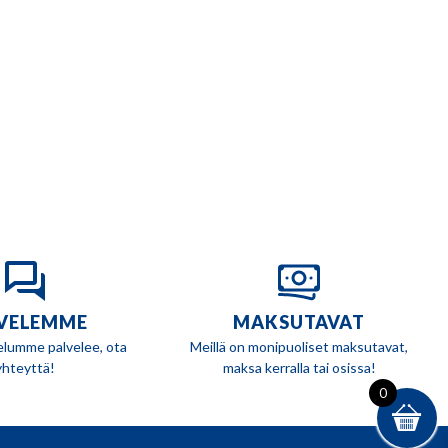
VELEMME
MAKSUTAVAT
elumme palvelee, ota
Meillä on monipuoliset maksutavat,
yhteyttä!
maksa kerralla tai osissa!
0