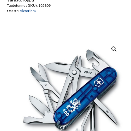
Tuotetunnus (SKU):
105809
Osasto:
Victorinox