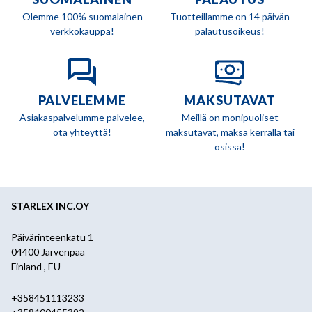
Olemme 100% suomalainen
Tuotteillamme on 14 päivän
verkkokauppa!
palautusoikeus!
PALVELEMME
MAKSUTAVAT
Asiakaspalvelumme palvelee,
Meillä on monipuoliset
ota yhteyttä!
maksutavat, maksa kerralla tai
osissa!
STARLEX INC.OY
Päivärinteenkatu 1
04400 Järvenpää
Finland , EU
+358451113233