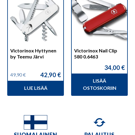
Victorinox Hyttynen
Victorinox Nail Clip
by Teemu Järvi
580 0.6463
34,00
€
42,90
€
49,90
€
Alkuperäinen
Nykyinen
LISÄÄ
hinta
hinta
LUE LISÄÄ
OSTOSKORIIN
oli:
on:
49,90 €.
42,90 €.
SUOMALAINEN
PALAUTUS