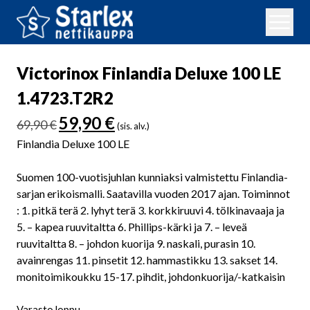
Victorinox Finlandia Deluxe 100 LE
1.4723.T2R2
Alkuperäinen
Nykyinen
59,90
€
69,90
€
(sis. alv.)
hinta
hinta
Finlandia Deluxe 100 LE
oli:
on:
69,90 €.
59,90 €.
Suomen 100-vuotisjuhlan kunniaksi valmistettu Finlandia-
sarjan erikoismalli. Saatavilla vuoden 2017 ajan. Toiminnot
: 1. pitkä terä 2. lyhyt terä 3. korkkiruuvi 4. tölkinavaaja ja
5. – kapea ruuvitaltta 6. Phillips-kärki ja 7. – leveä
ruuvitaltta 8. – johdon kuorija 9. naskali, purasin 10.
avainrengas 11. pinsetit 12. hammastikku 13. sakset 14.
monitoimikoukku 15-17. pihdit, johdonkuorija/-katkaisin
Varasto loppu