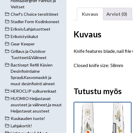
Hom&Bergner Pannut ja
Veitset
Kuvaus
Arviot (0)
Chef's Choice teroittimet
Stadler Form Kodinkoneet
Erikois/Lahjatuotteet
Kuvaus
Erikoistyökalut
Gear Keeper
Knife features blade, nail fil
Grillaus ja Outdoor
Tuotteet&Välineet
Closed knife size: 58mm
Bactisept Refill Käsien
Desinfiointiaine
Spray&Kasvomaskit ja
muut desinfiointi aineet
Tutustu myös
HEROCLIP sulkurenkaat
HUOMIO Heijastavat
asusteet ja välineet,ja muut
Heijastavat asusteet
Kuukauden tuote!
Lahjakortit!