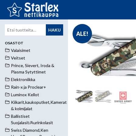
Etsi:
HAKU
ALE!
OSASTOT
Valaisimet
Veitset
Prince, Sievert, Iroda &
Plasma Sytyttimet
Elektroniikka
Rain-x ja Proclear+
Luminox Kellot
Kiikarit,kaukoputket,Kamerat
& kolmijalat
Ballistiset
Suojalasit/Aurinkolasit
Swiss Diamond,Ken