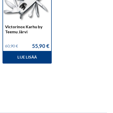
Victorinox Karhu by
Teemu Järvi
55,90
€
60,90
€
Alkuperäinen
Nykyinen
hinta
hinta
LUE LISÄÄ
oli:
on:
60,90 €.
55,90 €.