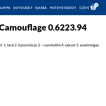
0
0,00
€
AUPPA
UUTUUDET
KASSA
YHTEYSTIEDOT
, Camouflage 0.6223.94
 terä 2. kynsiviila ja 3. – ruuvitaltta 4. sakset 5. avainrengas