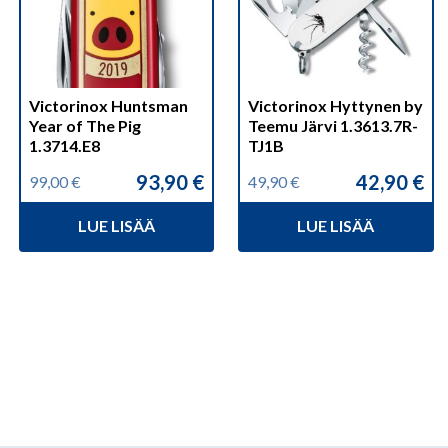
Victorinox Huntsman
Victorinox Hyttynen by
Year of The Pig
Teemu Järvi 1.3613.7R-
1.3714.E8
TJ1B
93,90
€
42,90
€
99,00
€
49,90
€
Alkuperäinen
Nykyinen
Alkuperäinen
Nykyinen
hinta
hinta
hinta
hinta
LUE LISÄÄ
LUE LISÄÄ
oli:
on:
oli:
on:
99,00 €.
93,90 €.
49,90 €.
42,90 €.