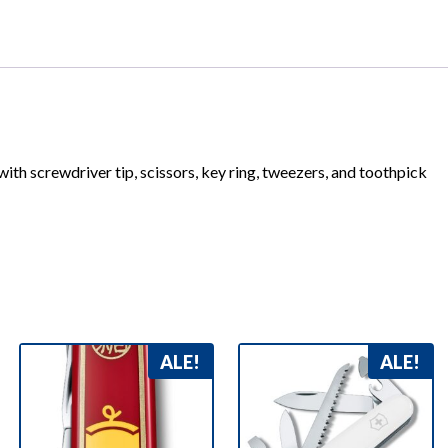
e with screwdriver tip, scissors, key ring, tweezers, and toothpick
ALE!
ALE!