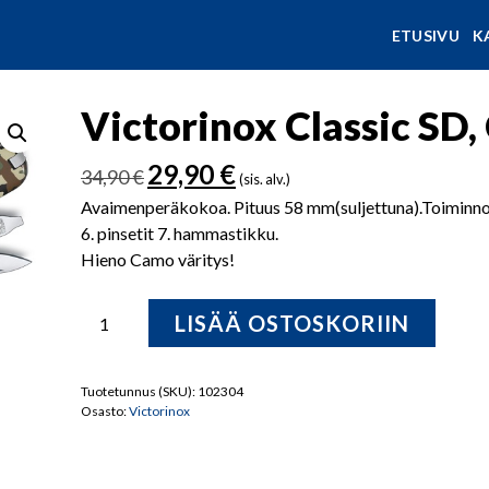
ETUSIVU
K
Victorinox Classic SD
Alkuperäinen
Nykyinen
29,90
€
34,90
€
(sis. alv.)
hinta
hinta
Avaimenperäkokoa. Pituus 58 mm(suljettuna).Toiminnot: 1.
oli:
on:
6. pinsetit 7. hammastikku.
34,90 €.
29,90 €.
Hieno Camo väritys!
Victorinox
LISÄÄ OSTOSKORIIN
Classic
SD,
Camouflage
Tuotetunnus (SKU):
102304
Osasto:
Victorinox
0.6223.94
määrä