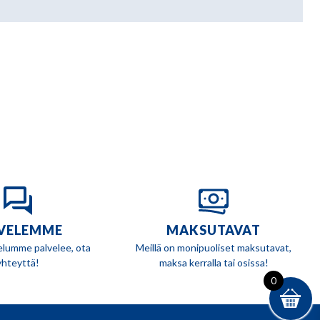
VELEMME
MAKSUTAVAT
elumme palvelee, ota
Meillä on monipuoliset maksutavat,
yhteyttä!
maksa kerralla tai osissa!
0