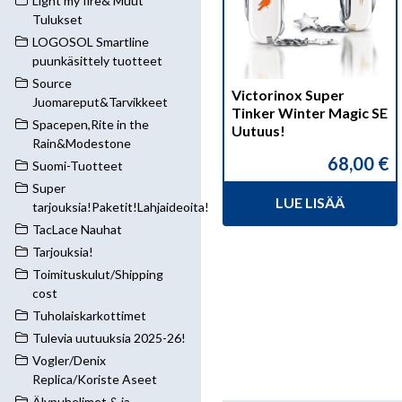
Light my fire& Muut
Tulukset
LOGOSOL Smartline
puunkäsittely tuotteet
Source
Victorinox Super
Juomareput&Tarvikkeet
Tinker Winter Magic SE
Spacepen,Rite in the
Uutuus!
Rain&Modestone
68,00
€
Suomi-Tuotteet
Super
LUE LISÄÄ
tarjouksia!Paketit!Lahjaideoita!
TacLace Nauhat
Tarjouksia!
Toimituskulut/Shipping
cost
Tuholaiskarkottimet
Tulevia uutuuksia 2025-26!
Vogler/Denix
Replica/Koriste Aseet
Älypuhelimet & ja