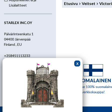
Etusivu
Veitset
Victor
Lisälaitteet
STARLEX INC.OY
Päivärinteenkatu 1
04400 Järvenpää
Finland , EU
+358451113233
+358400455392
starlex@kolumbus.fi
SUOMALAINEN
Asiakaspalvelu
Olemme 100% suomalain
verkkokauppa!
0451113233
ark.klo 08.30-17.00