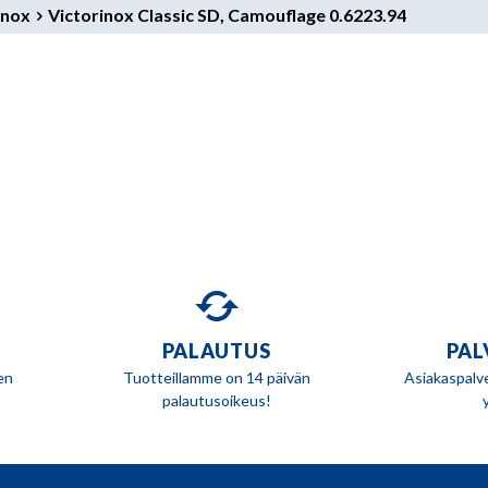
inox
Victorinox Classic SD, Camouflage 0.6223.94
PALAUTUS
PAL
en
Tuotteillamme on 14 päivän
Asiakaspalv
palautusoikeus!