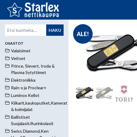
Etsi:
HAKU
ALE!
OSASTOT
Valaisimet
Veitset
Prince, Sievert, Iroda &
Plasma Sytyttimet
Elektroniikka
Rain-x ja Proclear+
Luminox Kellot
Kiikarit,kaukoputket,Kamerat
& kolmijalat
Ballistiset
Suojalasit/Aurinkolasit
Swiss Diamond,Ken