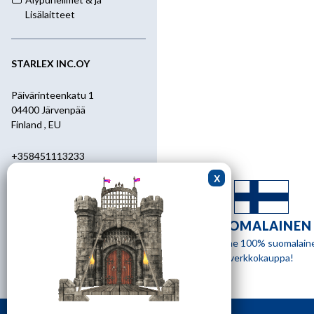
Lisälaitteet
STARLEX INC.OY
Päivärinteenkatu 1
04400 Järvenpää
Finland , EU
+358451113233
+358400455392
starlex@kolumbus.fi
SUOMALAINEN
Asiakaspalvelu
Olemme 100% suomalain
verkkokauppa!
0451113233
ark.klo 08.30-17.00