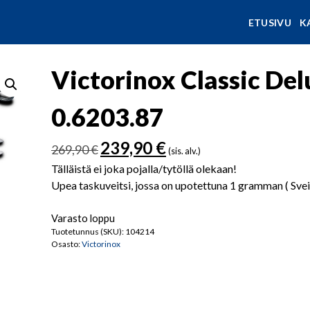
ETUSIVU
K
Victorinox Classic De
0.6203.87
Alkuperäinen
Nykyinen
239,90
€
269,90
€
(sis. alv.)
hinta
hinta
Tälläistä ei joka pojalla/tytöllä olekaan!
oli:
on:
Upea taskuveitsi, jossa on upotettuna 1 gramman ( Svei
269,90 €.
239,90 €.
Varasto loppu
Tuotetunnus (SKU):
104214
Osasto:
Victorinox