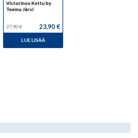
Victorinox Kettu by
Teemu Järvi
23,90
€
27,90
€
Alkuperäinen
Nykyinen
hinta
hinta
LUE LISÄÄ
oli:
on:
27,90 €.
23,90 €.