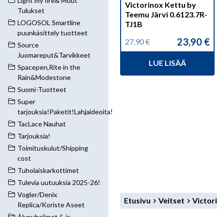
Light my fire& Muut
Victorinox Kettu by
Tulukset
Teemu Järvi 0.6123.7R-
LOGOSOL Smartline
TJ1B
puunkäsittely tuotteet
23,90
€
27,90
€
Alkuperäinen
Nykyinen
Source
hinta
hinta
Juomareput&Tarvikkeet
LUE LISÄÄ
oli:
on:
Spacepen,Rite in the
27,90 €.
23,90 €.
Rain&Modestone
Suomi-Tuotteet
Super
tarjouksia!Paketit!Lahjaideoita!
TacLace Nauhat
Tarjouksia!
Toimituskulut/Shipping
cost
Tuholaiskarkottimet
Tulevia uutuuksia 2025-26!
Vogler/Denix
Etusivu
Veitset
Victor
Replica/Koriste Aseet
Älypuhelimet & ja