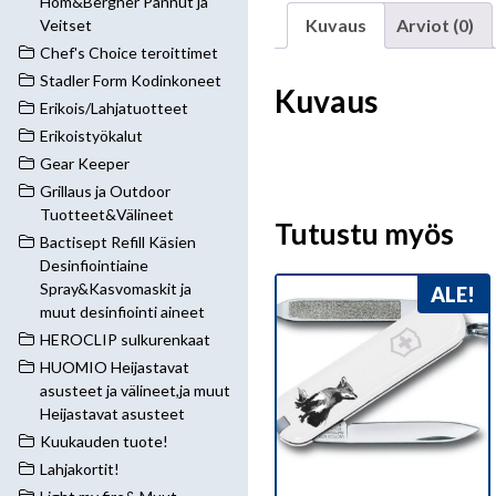
Hom&Bergner Pannut ja
Kuvaus
Arviot (0)
Veitset
Chef's Choice teroittimet
Stadler Form Kodinkoneet
Kuvaus
Erikois/Lahjatuotteet
Erikoistyökalut
Gear Keeper
Grillaus ja Outdoor
Tuotteet&Välineet
Tutustu myös
Bactisept Refill Käsien
Desinfiointiaine
Spray&Kasvomaskit ja
ALE!
muut desinfiointi aineet
HEROCLIP sulkurenkaat
HUOMIO Heijastavat
asusteet ja välineet,ja muut
Heijastavat asusteet
Kuukauden tuote!
Lahjakortit!