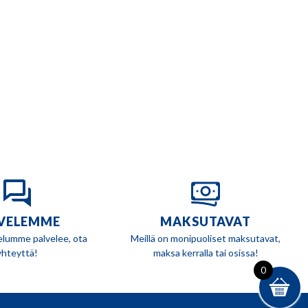
VELEMME
MAKSUTAVAT
elumme palvelee, ota
Meillä on monipuoliset maksutavat,
yhteyttä!
maksa kerralla tai osissa!
0