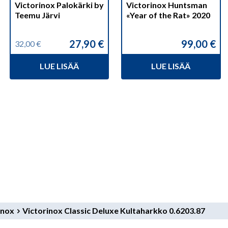
Victorinox Palokärki by
Victorinox Huntsman
Teemu Järvi
«Year of the Rat» 2020
27,90
€
99,00
€
32,00
€
Alkuperäinen
Nykyinen
hinta
hinta
LUE LISÄÄ
LUE LISÄÄ
oli:
on:
32,00 €.
27,90 €.
inox
Victorinox Classic Deluxe Kultaharkko 0.6203.87