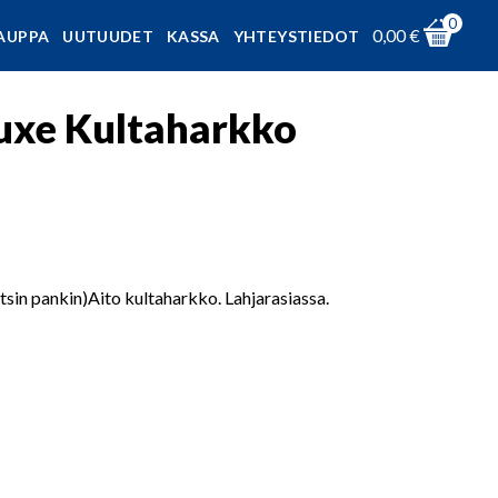
0
0,00
€
AUPPA
UUTUUDET
KASSA
YHTEYSTIEDOT
luxe Kultaharkko
tsin pankin)Aito kultaharkko. Lahjarasiassa.