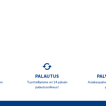
PALAUTUS
PAL
en
Tuotteillamme on 14 päivän
Asiakaspalv
palautusoikeus!