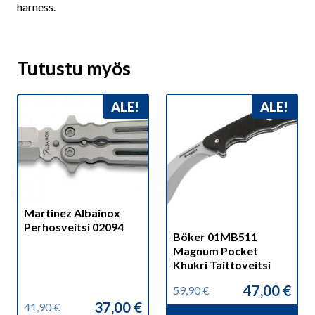
harness.
Tutustu myös
ALE!
ALE!
Martinez Albainox
Perhosveitsi 02094
Böker 01MB511
Magnum Pocket
Khukri Taittoveitsi
47,00
€
59,90
€
Alkuperäinen
Nykyinen
37,00
€
41,90
€
hinta
hinta
Alkuperäinen
Nykyinen