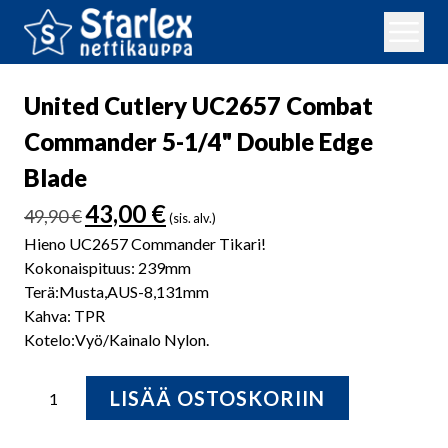
United Cutlery UC2657 Combat
Commander 5-1/4" Double Edge
Blade
Alkuperäinen
Nykyinen
43,00
€
49,90
€
(sis. alv.)
hinta
hinta
Hieno UC2657 Commander Tikari!
oli:
on:
Kokonaispituus: 239mm
49,90 €.
43,00 €.
Terä:Musta,AUS-8,131mm
Kahva: TPR
Kotelo:Vyö/Kainalo Nylon.
United
LISÄÄ OSTOSKORIIN
Cutlery
UC2657