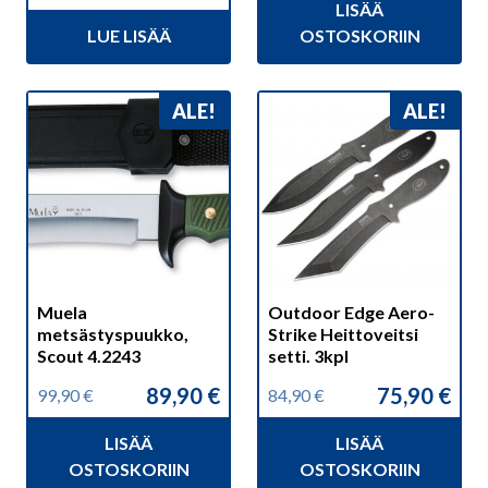
LISÄÄ
oli:
on:
hinta
hinta
59,90 €.
47,00 €.
LUE LISÄÄ
OSTOSKORIIN
oli:
on:
41,90 €.
37,00 €.
ALE!
ALE!
Muela
Outdoor Edge Aero-
metsästyspuukko,
Strike Heittoveitsi
Scout 4.2243
setti. 3kpl
89,90
€
75,90
€
99,90
€
84,90
€
Alkuperäinen
Nykyinen
Alkuperäinen
Nykyinen
hinta
hinta
hinta
hinta
LISÄÄ
LISÄÄ
oli:
on:
oli:
on:
99,90 €.
89,90 €.
84,90 €.
75,90 €.
OSTOSKORIIN
OSTOSKORIIN