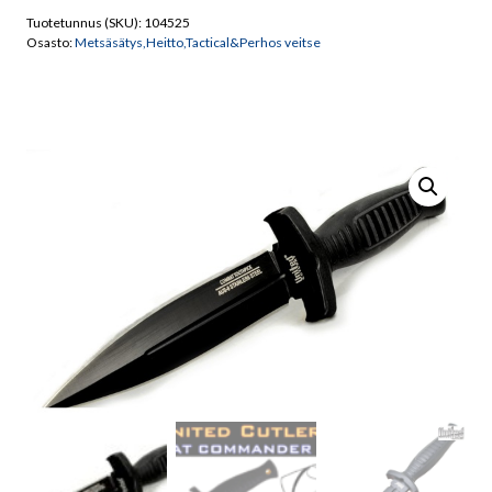
Combat
Tuotetunnus (SKU):
104525
Commander
Osasto:
Metsäsätys,Heitto,Tactical&Perhos veitse
5-
1/4"
Double
Edge
Blade
määrä