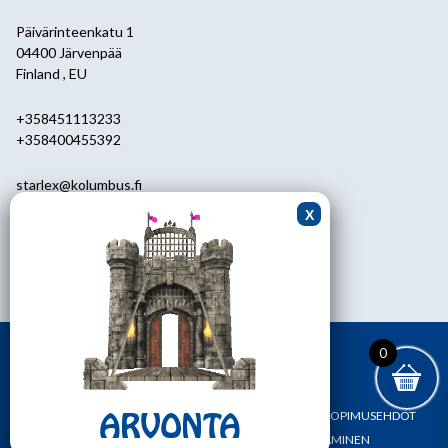
Päivärinteenkatu 1
04400 Järvenpää
Finland , EU
+358451113233
+358400455392
starlex@kolumbus.fi
Asiakaspalvelu
0451113233
ark.klo 08.30-17.00
0
ETUSIVU
YHTEYSTIEDOT
OMA TILI
TILAUS- JA SOPIMUSEHDOT
REKISTERI- JA TIETOSUOJASELOSTE
MAKSAMINEN