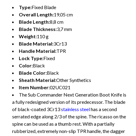
Type:
Fixed Blade
Overall Length:
19,05 cm
Blade Length:
8,8 cm
Blade Thickness:
3,7 mm
Weight:
110 g
Blade Material:
3Cr13
Handle Material:
TPR
Lock Type:
Fixed
Color:
Black
Blade Color:
Black
Sheath Material:
Other Synthetics
Item Number:
02UC021
The Sub Commander Next Generation Boot Knife is
a fully redesigned version of its predecessor. The blade
of black-coated 3Cr13
stainless steel
has a second
serrated edge along 2/3 of the spine. The ricasso on the
spine can be used as a thumb rest. With a partially
rubberized, extremely non-slip TPR handle, the dagger