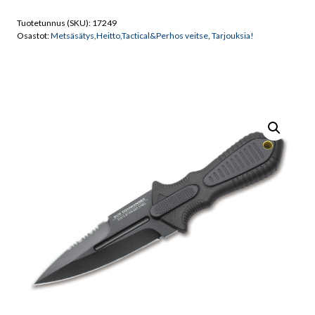
SUB
Tuotetunnus (SKU):
17249
COMMANDER
Osastot:
Metsäsätys,Heitto,Tactical&Perhos veitse
,
Tarjouksia!
02UC021
määrä