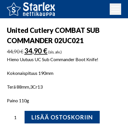
United Cutlery COMBAT SUB
COMMANDER 02UC021
Alkuperäinen
Nykyinen
34,90
€
44,90
€
(sis. alv.)
hinta
hinta
Hieno Uutuus UC Sub Commander Boot Knife!
oli:
on:
44,90 €.
34,90 €.
Kokonaispituus 190mm
Terä 88mm,
3Cr13
Paino 110g
United
LISÄÄ OSTOSKORIIN
Cutlery
COMBAT