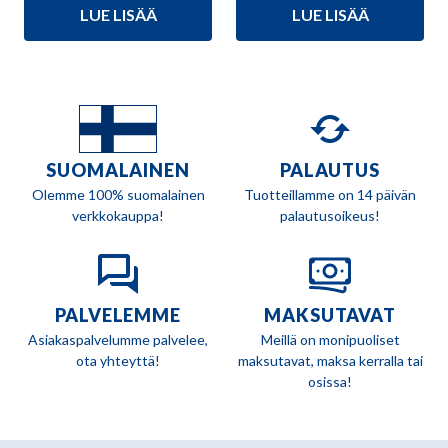
LUE LISÄÄ
LUE LISÄÄ
oli:
on:
oli:
on:
389,90 €.
299,90 €.
389,90 €.
299,90 €.
SUOMALAINEN
PALAUTUS
Olemme 100% suomalainen
Tuotteillamme on 14 päivän
verkkokauppa!
palautusoikeus!
PALVELEMME
MAKSUTAVAT
Asiakaspalvelumme palvelee,
Meillä on monipuoliset
ota yhteyttä!
maksutavat, maksa kerralla tai
osissa!