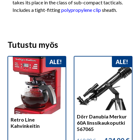
takes its place in the class of sub-compact tacticals.
Includes a tight-fitting
polypropylene
clip
sheath.
Tutustu myös
ALE!
ALE!
Dörr Danubia Merkur
Retro Line
60A linssikaukoputki
Kahvinkeitin
567065