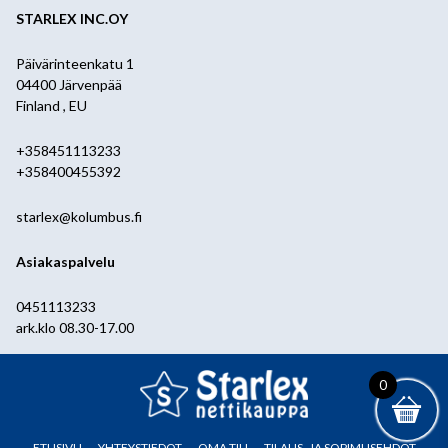
STARLEX INC.OY
Päivärinteenkatu 1
04400 Järvenpää
Finland , EU
+358451113233
+358400455392
starlex@kolumbus.fi
Asiakaspalvelu
0451113233
ark.klo 08.30-17.00
0
ETUSIVU
YHTEYSTIEDOT
OMA TILI
TILAUS- JA SOPIMUSEHDOT