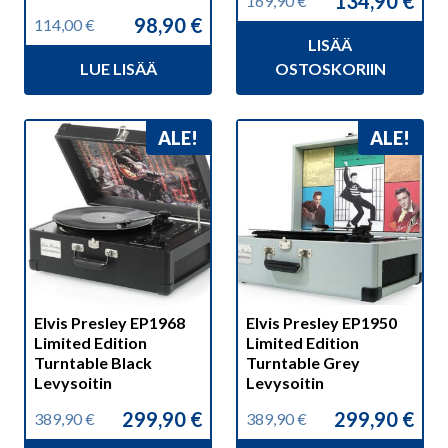
134,90
€
169,90
€
Alkuperäinen
Nykyinen
98,90
€
114,00
€
hinta
hinta
Alkuperäinen
Nykyinen
LISÄÄ
oli:
on:
hinta
hinta
169,90 €.
134,90 €.
LUE LISÄÄ
OSTOSKORIIN
oli:
on:
114,00 €.
98,90 €.
ALE!
ALE!
Elvis Presley EP1968
Elvis Presley EP1950
Limited Edition
Limited Edition
Turntable Black
Turntable Grey
Levysoitin
Levysoitin
299,90
€
299,90
€
389,90
€
389,90
€
Alkuperäinen
Nykyinen
Alkuperäinen
Nykyinen
hinta
hinta
hinta
hinta