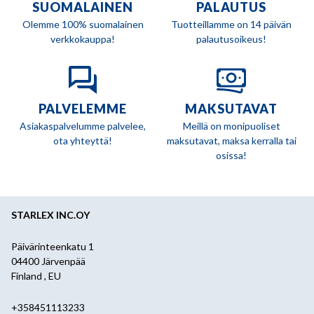
SUOMALAINEN
PALAUTUS
Olemme 100% suomalainen
Tuotteillamme on 14 päivän
verkkokauppa!
palautusoikeus!
PALVELEMME
MAKSUTAVAT
Asiakaspalvelumme palvelee,
Meillä on monipuoliset
ota yhteyttä!
maksutavat, maksa kerralla tai
osissa!
STARLEX INC.OY
Päivärinteenkatu 1
04400 Järvenpää
Finland , EU
+358451113233