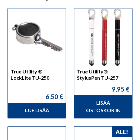
True Utility ®
True Utility®
LockLite TU-250
StylusPen TU-257
9,95
€
6,50
€
LISÄÄ
LUE LISÄÄ
OSTOSKORIIN
ALE!