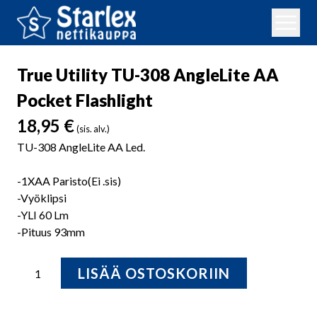
True Utility TU-308 AngleLite AA
Pocket Flashlight
18,95
€
(sis. alv.)
TU-308 AngleLite AA Led.
-1XAA Paristo(Ei .sis)
-Vyöklipsi
-YLI 60 Lm
-Pituus 93mm
True
LISÄÄ OSTOSKORIIN
Utility
TU-
308