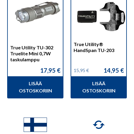
True Utility®
True Utility TU-302
HandSpan TU-203
Truelite Mini 0,7W
taskulamppu
17,95
€
14,95
€
15,95
€
Alkuperäinen
Nykyinen
hinta
hinta
LISÄÄ
LISÄÄ
oli:
on:
15,95 €.
14,95 €.
OSTOSKORIIN
OSTOSKORIIN