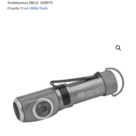
Tuotetunnus (SKU):
104970
AngleLite
Osasto:
True Utility Tools
AA
Pocket
Flashlight
määrä