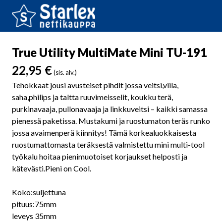
True Utility MultiMate Mini TU-191
22,95
€
(sis. alv.)
Tehokkaat jousi avusteiset pihdit jossa veitsi,viila,
saha,philips ja taltta ruuvimeisselit, koukku terä,
purkinavaaja, pullonavaaja ja linkkuveitsi – kaikki samassa
pienessä paketissa. Mustakumi ja ruostumaton teräs runko
jossa avaimenperä kiinnitys! Tämä korkealuokkaisesta
ruostumattomasta teräksestä valmistettu mini multi-tool
työkalu hoitaa pienimuotoiset korjaukset helposti ja
kätevästi.Pieni on Cool.
Koko:suljettuna
pituus:75mm
leveys 35mm