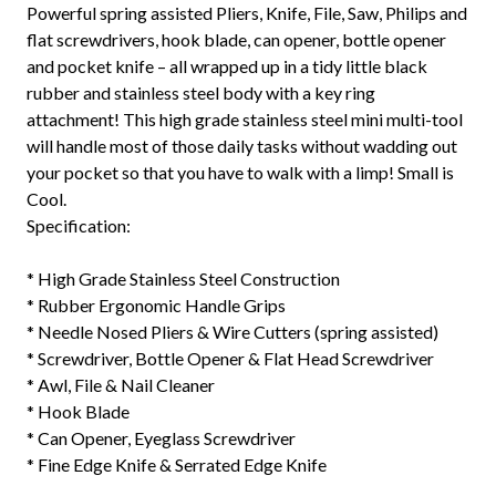
Powerful spring assisted Pliers, Knife, File, Saw, Philips and
flat screwdrivers, hook blade, can opener, bottle opener
and pocket knife – all wrapped up in a tidy little black
rubber and stainless steel body with a key ring
attachment! This high grade stainless steel mini multi-tool
will handle most of those daily tasks without wadding out
your pocket so that you have to walk with a limp! Small is
Cool.
Specification:
* High Grade Stainless Steel Construction
* Rubber Ergonomic Handle Grips
* Needle Nosed Pliers & Wire Cutters (spring assisted)
* Screwdriver, Bottle Opener & Flat Head Screwdriver
* Awl, File & Nail Cleaner
* Hook Blade
* Can Opener, Eyeglass Screwdriver
* Fine Edge Knife & Serrated Edge Knife