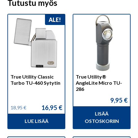
Tutustu myös
ALE!
True Utility Classic
True Utility®
Turbo TU-460 Sytytin
AngleLite Micro TU-
286
9,95
€
16,95
€
18,95
€
Alkuperäinen
Nykyinen
LISÄÄ
hinta
hinta
LUE LISÄÄ
OSTOSKORIIN
oli:
on:
18,95 €.
16,95 €.