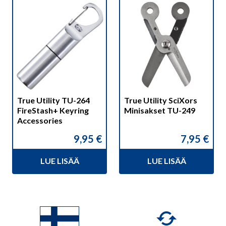
True Utility TU-264
True Utility SciXors
FireStash+ Keyring
Minisakset TU-249
Accessories
9,95
€
7,95
€
LUE LISÄÄ
LUE LISÄÄ