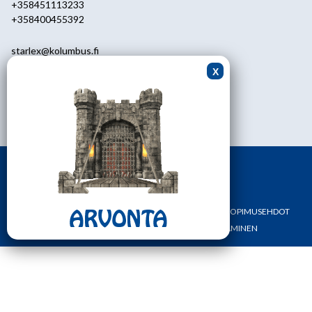
+358451113233
+358400455392
starlex@kolumbus.fi
Asiakaspalvelu
0451113233
ark.klo 08.30-17.00
ETUSIVU
YHTEYSTIEDOT
OMA TILI
TILAUS- JA SOPIMUSEHDOT
REKISTERI- JA TIETOSUOJASELOSTE
MAKSAMINEN