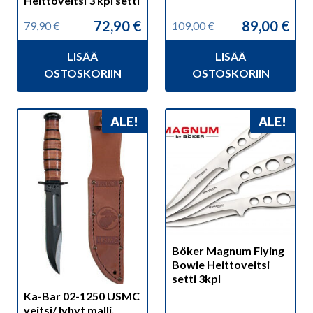
Heittoveitsi 3 kpl setti
72,90
€
89,00
€
79,90
€
109,00
€
Alkuperäinen
Nykyinen
Alkuperäinen
Nykyinen
hinta
hinta
hinta
hinta
LISÄÄ
LISÄÄ
oli:
on:
oli:
on:
79,90 €.
72,90 €.
109,00 €.
89,00 €.
OSTOSKORIIN
OSTOSKORIIN
ALE!
ALE!
Böker Magnum Flying
Bowie Heittoveitsi
setti 3kpl
Ka-Bar 02-1250 USMC
veitsi/ lyhyt malli.