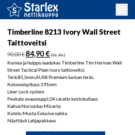
Timberline 8213 Ivory Wall Street
Taittoveitsi
Alkuperäinen
Nykyinen
84,90
€
90,00
€
(sis. alv.)
hinta
hinta
Komea ja huippu laadukas Timberline Tim Herman Wall
oli:
on:
Street Tactical Plain Ivory taittoveitsi.
90,00 €.
84,90 €.
Terä:85,5mm,AUS8 Premium luokan teräs.
Kokonaispituus:191mm
Liner Lock system
Peukalo avausnuppi:24 caratin kestokultaus
Kahva:Norsunluu Micarta
Kotelo:Musta Exlusive nahka
Näyttävä Lahjapakkaus
Timberline