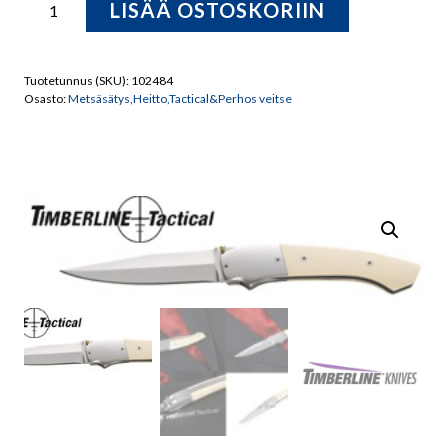
LISÄÄ OSTOSKORIIN
8213
Ivory
Wall
Tuotetunnus (SKU):
102484
Street
Osasto:
Metsäsätys,Heitto,Tactical&Perhos veitse
Taittoveitsi
määrä