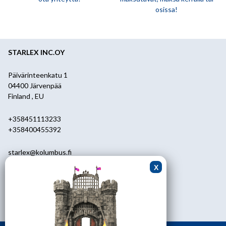
osissa!
STARLEX INC.OY
Päivärinteenkatu 1
04400 Järvenpää
Finland , EU
+358451113233
+358400455392
starlex@kolumbus.fi
Asiakaspalvelu
0451113233
ark.klo 08.30-17.00