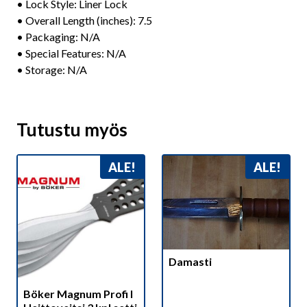
• Lock Style: Liner Lock
• Overall Length (inches): 7.5
• Packaging: N/A
• Special Features: N/A
• Storage: N/A
Tutustu myös
ALE!
ALE!
Damasti
Böker Magnum Profi I