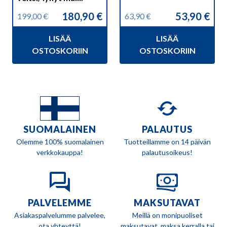
180,90
€
53,90
€
199,00
€
63,90
€
Alkuperäinen
Nykyinen
Alkuperäinen
Nykyinen
hinta
hinta
hinta
hinta
LISÄÄ
LISÄÄ
oli:
on:
oli:
on:
199,00 €.
180,90 €.
63,90 €.
53,90 €.
OSTOSKORIIN
OSTOSKORIIN
SUOMALAINEN
PALAUTUS
Olemme 100% suomalainen
Tuotteillamme on 14 päivän
verkkokauppa!
palautusoikeus!
PALVELEMME
MAKSUTAVAT
Asiakaspalvelumme palvelee,
Meillä on monipuoliset
ota yhteyttä!
maksutavat, maksa kerralla tai