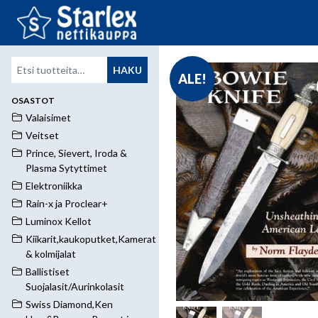
Etsi:
HAKU
ALE!
OSASTOT
Valaisimet
Veitset
Prince, Sievert, Iroda &
Plasma Sytyttimet
Elektroniikka
Rain-x ja Proclear+
Luminox Kellot
Kiikarit,kaukoputket,Kamerat
& kolmijalat
Ballistiset
Suojalasit/Aurinkolasit
Swiss Diamond,Ken