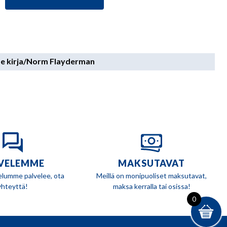
fe kirja/Norm Flayderman
VELEMME
MAKSUTAVAT
elumme palvelee, ota
Meillä on monipuoliset maksutavat,
yhteyttä!
maksa kerralla tai osissa!
0