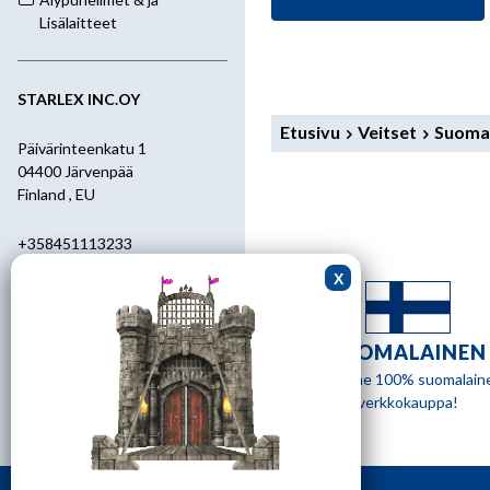
Lisälaitteet
STARLEX INC.OY
Etusivu
Veitset
Suomal
Päivärinteenkatu 1
04400 Järvenpää
Finland , EU
+358451113233
+358400455392
starlex@kolumbus.fi
SUOMALAINEN
Asiakaspalvelu
Olemme 100% suomalain
verkkokauppa!
0451113233
ark.klo 08.30-17.00