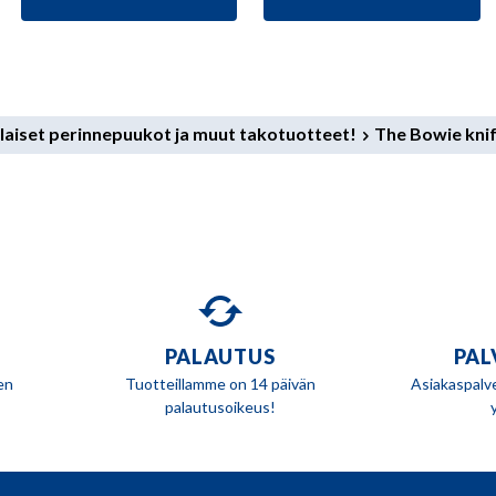
aiset perinnepuukot ja muut takotuotteet!
The Bowie kni
PALAUTUS
PAL
en
Tuotteillamme on 14 päivän
Asiakaspalv
palautusoikeus!