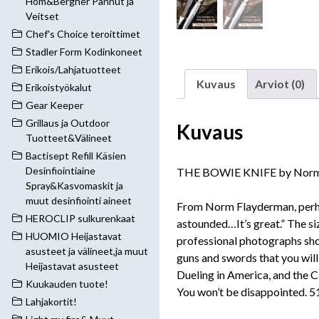
Hom&Bergner Pannut ja
Veitset
Chef's Choice teroittimet
Stadler Form Kodinkoneet
Erikois/Lahjatuotteet
Kuvaus
Arviot (0)
Erikoistyökalut
Gear Keeper
Grillaus ja Outdoor
Kuvaus
Tuotteet&Välineet
Bactisept Refill Käsien
Desinfiointiaine
THE BOWIE KNIFE by Norm
Spray&Kasvomaskit ja
muut desinfiointi aineet
From Norm Flayderman, perhap
HEROCLIP sulkurenkaat
astounded…It’s great.” The siz
HUOMIO Heijastavat
professional photographs show
asusteet ja välineet,ja muut
guns and swords that you will 
Heijastavat asusteet
Dueling in America, and the C
Kuukauden tuote!
You won’t be disappointed. 5
Lahjakortit!