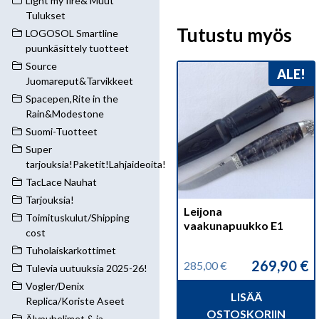
Light my fire& Muut
Tulukset
Tutustu myös
LOGOSOL Smartline
puunkäsittely tuotteet
Source
ALE!
Juomareput&Tarvikkeet
Spacepen,Rite in the
Rain&Modestone
Suomi-Tuotteet
Super
tarjouksia!Paketit!Lahjaideoita!
TacLace Nauhat
Tarjouksia!
Leijona
Toimituskulut/Shipping
vaakunapuukko E1
cost
Tuholaiskarkottimet
269,90
€
285,00
€
Tulevia uutuuksia 2025-26!
Alkuperäinen
Nykyinen
hinta
hinta
Vogler/Denix
LISÄÄ
oli:
on:
Replica/Koriste Aseet
285,00 €.
269,90 €.
OSTOSKORIIN
Älypuhelimet & ja