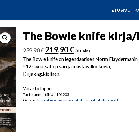
ETUSIVU
K
The Bowie knife kirj
Alkuperäinen
Nykyinen
219,90
€
259,90
€
(sis. alv.)
hinta
hinta
The Bowie knife on legendaarisen Norm Flaydermanin ki
oli:
on:
512 sivua ,satoja väri ja mustavalko kuvia,
259,90 €.
219,90 €.
Kirja eng.kielinen.
Varasto loppu
Tuotetunnus (SKU):
101203
Osasto:
Suomalaiset perinnepuukot ja muut takotuotteet!