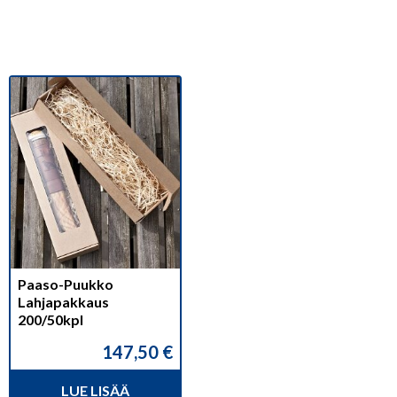
Paaso-Puukko
Lahjapakkaus
200/50kpl
147,50
€
LUE LISÄÄ