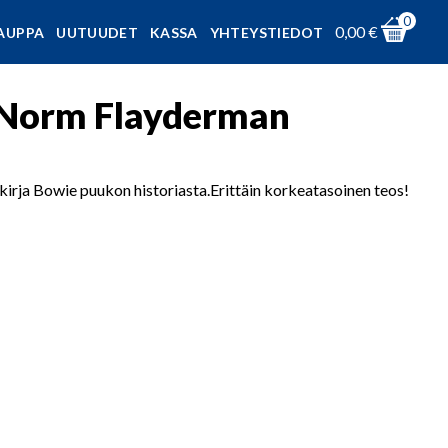
0
0,00
€
AUPPA
UUTUUDET
KASSA
YHTEYSTIEDOT
a/Norm Flayderman
rja Bowie puukon historiasta.Erittäin korkeatasoinen teos!