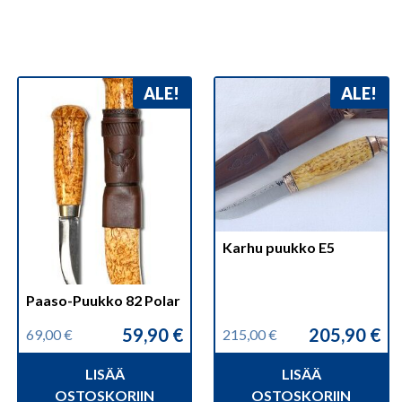
ALE!
ALE!
Karhu puukko E5
Paaso-Puukko 82 Polar
59,90
€
205,90
€
69,00
€
215,00
€
Alkuperäinen
Nykyinen
Alkuperäinen
Nykyinen
hinta
hinta
hinta
hinta
LISÄÄ
LISÄÄ
oli:
on:
oli:
on:
69,00 €.
59,90 €.
215,00 €.
205,90 €.
OSTOSKORIIN
OSTOSKORIIN