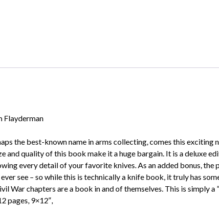
 Flayderman
s the best-known name in arms collecting, comes this exciting new
e and quality of this book make it a huge bargain. It is a deluxe edi
ing every detail of your favorite knives. As an added bonus, the p
ever see – so while this is technically a knife book, it truly has som
ivil War chapters are a book in and of themselves. This is simply 
12 pages, 9×12″,