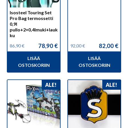
Isosteel Touring Set
Pro Bag termossetti
0,9l
pullo+2×0,4lmuki+lauk
ku
78,90
€
82,00
€
86,90
€
92,00
€
Alkuperäinen
Nykyinen
Alkuperäinen
Nykyinen
hinta
hinta
hinta
hinta
LISÄÄ
LISÄÄ
oli:
on:
oli:
on:
86,90 €.
78,90 €.
92,00 €.
82,00 €.
OSTOSKORIIN
OSTOSKORIIN
Tällä
ALE!
ALE!
tuotteella
on
useampi
muunnelma.
Voit
tehdä