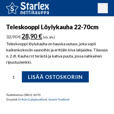
Teleskooppi Löylykauha 22-70cm
Alkuperäinen
Nykyinen
28,90
€
32,90
€
(sis. alv.)
hinta
hinta
Teleskooppi löylykauha on hauska uutuus, joka sopii
oli:
on:
kaikenkokosiin saunoihin ja erittäin kiva lahjaidea. Tilavuus
32,90 €.
28,90 €.
n. 2 dl. Kauha rst terästä ja kahva puuta, jossa nahkainen
ripustuslenkki.
Teleskooppi
LISÄÄ OSTOSKORIIN
Löylykauha
22-
70cm
Tuotetunnus (SKU):
6570
määrä
Osastot:
Erikois/Lahjatuotteet
,
Suomi-Tuotteet