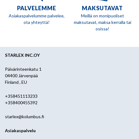
PALVELEMME
MAKSUTAVAT
Asiakaspalvelumme palvelee,
Meillä on monipuoliset
ota yhteyttä!
maksutavat, maksa kerralla tai
osissa!
STARLEX INC.OY
Päivärinteenkatu 1
04400 Järvenpää
Finland , EU
+358451113233
+358400455392
starlex@kolumbus.fi
Asiakaspalvelu