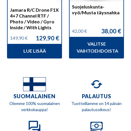
valinnat
Suojeluskunta-
Jamara R/C Drone F1X
tuotteen
vyö/Musta täysnahka
4+7 Channel RTF /
sivulla.
Photo / Video / Gyro
Inside / With Lights
38,00
€
42,00
€
Alkuperäinen
Nykyinen
129,90
€
149,90
€
hinta
hinta
Alkuperäinen
Nykyinen
VALITSE
oli:
on:
hinta
hinta
42,00 €.
38,00 €.
LUE LISÄÄ
VAIHTOEHDOISTA
oli:
on:
149,90 €.
129,90 €.
SUOMALAINEN
PALAUTUS
Olemme 100% suomalainen
Tuotteillamme on 14 päivän
verkkokauppa!
palautusoikeus!