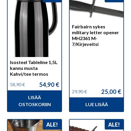
Fairbairn sykes
military letter opener
MH2361 M-
7/Kirjeveitsi
Isosteel Tableline 1,5L
kannu musta
Kahvi/tee termos
54,90
€
58,90
€
Alkuperäinen
Nykyinen
25,00
€
29,90
€
hinta
hinta
Alkuperäinen
Nykyinen
LISÄÄ
oli:
on:
hinta
hinta
58,90 €.
54,90 €.
OSTOSKORIIN
LUE LISÄÄ
oli:
on:
29,90 €.
25,00 €.
ALE!
ALE!