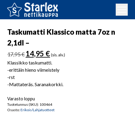
Taskumatti Klassico matta 7oz n
2,1dl –
Alkuperäinen
Nykyinen
14,95
€
17,95
€
(sis. alv.)
hinta
hinta
Klassikko taskumatti.
oli:
on:
-erittäin hieno viimeistely
17,95 €.
14,95 €.
-rst
-Mattateräs. Saranakorkki.
Varasto loppu
Tuotetunnus (SKU):
100464
Osasto:
Erikois/Lahjatuotteet