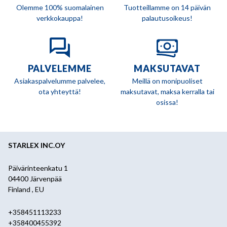
Olemme 100% suomalainen
Tuotteillamme on 14 päivän
verkkokauppa!
palautusoikeus!
PALVELEMME
MAKSUTAVAT
Asiakaspalvelumme palvelee,
Meillä on monipuoliset
ota yhteyttä!
maksutavat, maksa kerralla tai
osissa!
STARLEX INC.OY
Päivärinteenkatu 1
04400 Järvenpää
Finland , EU
+358451113233
+358400455392