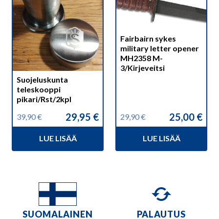
Fairbairn sykes
military letter opener
MH2358 M-
3/Kirjeveitsi
Suojeluskunta
teleskooppi
pikari/Rst/2kpl
29,95
€
25,00
€
39,90
€
29,90
€
Alkuperäinen
Nykyinen
Alkuperäinen
Nykyinen
hinta
hinta
hinta
hinta
LUE LISÄÄ
LUE LISÄÄ
oli:
on:
oli:
on:
39,90 €.
29,95 €.
29,90 €.
25,00 €.
SUOMALAINEN
PALAUTUS