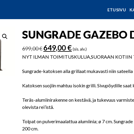
ETUSIVU
K
SUNGRADE GAZEBO D
Alkuperäinen
Nykyinen
649,00
€
699,00
€
(sis. alv.)
hinta
hinta
NYT ILMAN TOIMITUSKULUA,SUORAAN KOTIIN 
oli:
on:
699,00 €.
649,00 €.
Sungrade-katoksen alla grillaat mukavasti niin sateella
Katoksen suojiin mahtuu isokin grilli. Sivupöydille saat k
Teräs-alumiinirakenne on kestävä, ja tukevuus varmiste
olevista rei’istä.
Tolpat on pulverimaalattua alumiinia; ø 7 cm. Sungrad
200 cm.