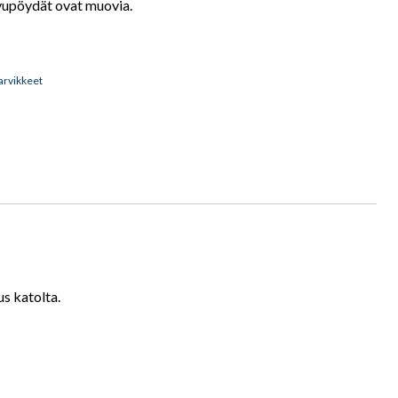
sivupöydät ovat muovia.
arvikkeet
s katolta.