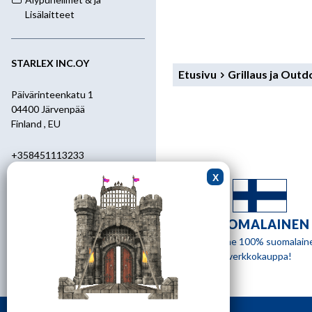
Lisälaitteet
STARLEX INC.OY
Etusivu
Grillaus ja Out
Päivärinteenkatu 1
04400 Järvenpää
Finland , EU
+358451113233
+358400455392
starlex@kolumbus.fi
SUOMALAINEN
Asiakaspalvelu
Olemme 100% suomalain
verkkokauppa!
0451113233
ark.klo 08.30-17.00