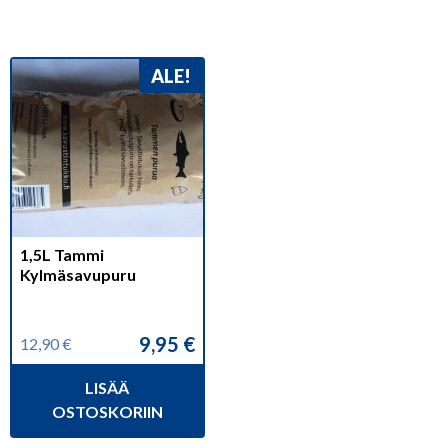
ALE!
1,5L Tammi
Kylmäsavupuru
9,95
€
12,90
€
Alkuperäinen
Nykyinen
hinta
hinta
LISÄÄ
oli:
on:
12,90 €.
9,95 €.
OSTOSKORIIN