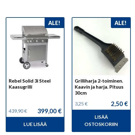
ALE!
ALE!
Rebel Solid 3i Steel
Grilliharja 2-toiminen.
Kaasugrilli
Kaavin ja harja. Pituus
30cm
2,50
€
3,25
€
Alkuperäinen
Nykyinen
399,00
€
439,90
€
hinta
hinta
Alkuperäinen
Nykyinen
LISÄÄ
oli:
on:
hinta
hinta
3,25 €.
2,50 €.
LUE LISÄÄ
OSTOSKORIIN
oli:
on:
439,90 €.
399,00 €.