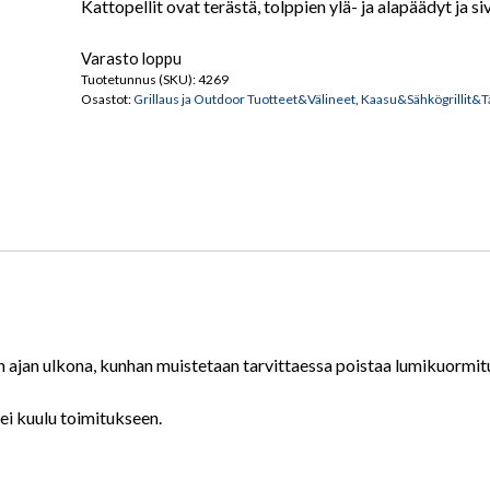
Kattopellit ovat terästä, tolppien ylä- ja alapäädyt ja 
Varasto loppu
Tuotetunnus (SKU):
4269
Osastot:
Grillaus ja Outdoor Tuotteet&Välineet
,
Kaasu&Sähkögrillit&T
n ajan ulkona, kunhan muistetaan tarvittaessa poistaa lumikuormitu
 ei kuulu toimitukseen.