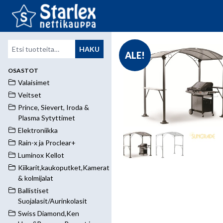
Etsi:
HAKU
ALE!
OSASTOT
Valaisimet
Veitset
Prince, Sievert, Iroda &
Plasma Sytyttimet
Elektroniikka
Rain-x ja Proclear+
Luminox Kellot
Kiikarit,kaukoputket,Kamerat
& kolmijalat
Ballistiset
Suojalasit/Aurinkolasit
Swiss Diamond,Ken