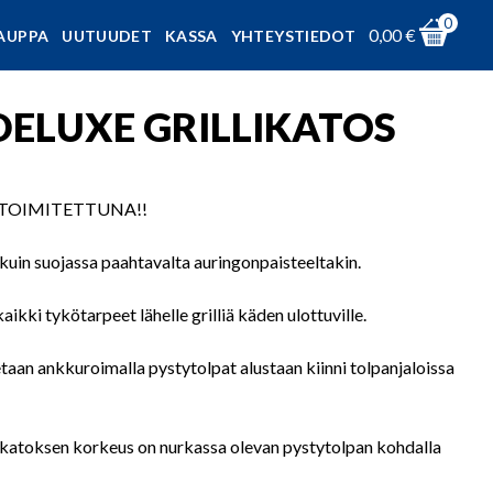
0
0,00
€
AUPPA
UUTUUDET
KASSA
YHTEYSTIEDOT
ELUXE GRILLIKATOS
TOIMITETTUNA!!
 kuin suojassa paahtavalta auringonpaisteeltakin.
aikki tykötarpeet lähelle grilliä käden ulottuville.
taan ankkuroimalla pystytolpat alustaan kiinni tolpanjaloissa
e katoksen korkeus on nurkassa olevan pystytolpan kohdalla