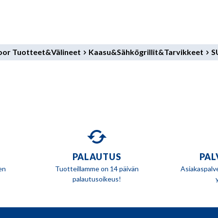
door Tuotteet&Välineet
Kaasu&Sähkögrillit&Tarvikkeet
S
PALAUTUS
PAL
en
Tuotteillamme on 14 päivän
Asiakaspalv
palautusoikeus!