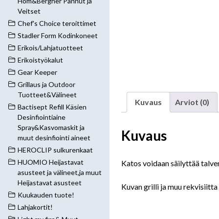
Hom&Bergner Pannut ja
Veitset
Chef's Choice teroittimet
Stadler Form Kodinkoneet
Erikois/Lahjatuotteet
Erikoistyökalut
Gear Keeper
Grillaus ja Outdoor
Tuotteet&Välineet
Kuvaus
Arviot (0)
Bactisept Refill Käsien
Desinfiointiaine
Spray&Kasvomaskit ja
Kuvaus
muut desinfiointi aineet
HEROCLIP sulkurenkaat
HUOMIO Heijastavat
Katos voidaan säilyttää talve
asusteet ja välineet,ja muut
Heijastavat asusteet
Kuvan grilli ja muu rekvisiitta
Kuukauden tuote!
Lahjakortit!