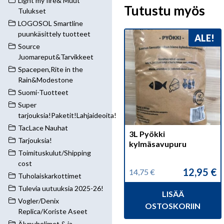
Light my fire& Muut
Tutustu myös
Tulukset
LOGOSOL Smartline
puunkäsittely tuotteet
ALE!
Source
Juomareput&Tarvikkeet
Spacepen,Rite in the
Rain&Modestone
Suomi-Tuotteet
Super
tarjouksia!Paketit!Lahjaideoita!
TacLace Nauhat
3L Pyökki
Tarjouksia!
kylmäsavupuru
Toimituskulut/Shipping
cost
12,95
€
14,75
€
Alkuperäinen
Nykyinen
Tuholaiskarkottimet
hinta
hinta
Tulevia uutuuksia 2025-26!
LISÄÄ
oli:
on:
Vogler/Denix
14,75 €.
12,95 €.
OSTOSKORIIN
Replica/Koriste Aseet
Älypuhelimet & ja