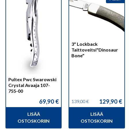
3" Lockback
Taittoveitsi"Dinosaur
Bone"
Pultex Pwc Swarowski
Crystal Avaaja 107-
755-00
69,90
€
129,90
€
139,00
€
Alkuperäinen
Nykyinen
hinta
hinta
LISÄÄ
LISÄÄ
oli:
on:
139,00 €.
129,90 €.
OSTOSKORIIN
OSTOSKORIIN