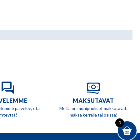
VELEMME
MAKSUTAVAT
elumme palvelee, ota
Meillä on monipuoliset maksutavat,
yhteyttä!
maksa kerralla tai osissa!
0