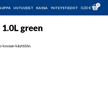
0
0,00
€
AUPPA
UUTUUDET
KASSA
YHTEYSTIEDOT
 1.0L green
lo kovaan käyttöön.