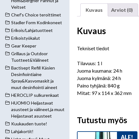
Hom&Bergner Pannut ja
Veitset
Kuvaus
Arviot (0)
Chef's Choice teroittimet
Stadler Form Kodinkoneet
Kuvaus
Erikois/Lahjatuotteet
Erikoistyökalut
Gear Keeper
Tekniset tiedot
Grillaus ja Outdoor
Tuotteet&Välineet
Tilavuus: 1 l
Bactisept Refill Käsien
Juoma kuumana: 24 h
Desinfiointiaine
Juoma kylmänä: 24 h
Spray&Kasvomaskit ja
Paino tyhjänä: 840 g
muut desinfiointi aineet
Mitat: 97 x 114 x 362 mm
HEROCLIP sulkurenkaat
HUOMIO Heijastavat
asusteet ja välineet,ja muut
Heijastavat asusteet
Tutustu myös
Kuukauden tuote!
Lahjakortit!
ALE!