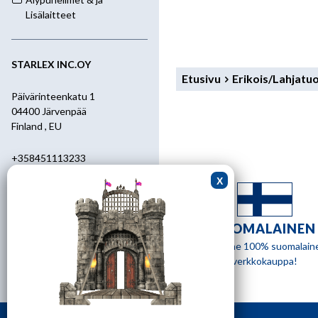
Lisälaitteet
STARLEX INC.OY
Etusivu
Erikois/Lahjatu
Päivärinteenkatu 1
04400 Järvenpää
Finland , EU
+358451113233
+358400455392
starlex@kolumbus.fi
SUOMALAINEN
Asiakaspalvelu
Olemme 100% suomalain
verkkokauppa!
0451113233
ark.klo 08.30-17.00