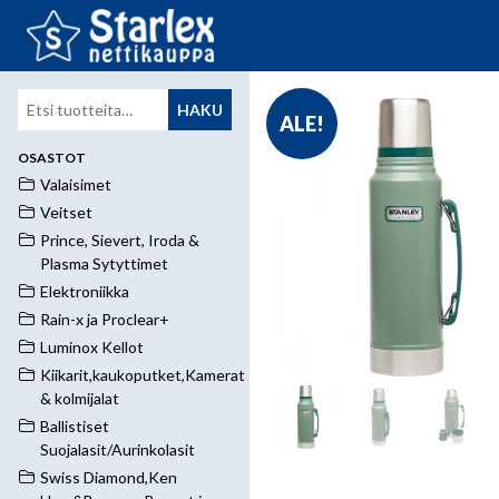
Etsi:
HAKU
ALE!
OSASTOT
Valaisimet
Veitset
Prince, Sievert, Iroda &
Plasma Sytyttimet
Elektroniikka
Rain-x ja Proclear+
Luminox Kellot
Kiikarit,kaukoputket,Kamerat
& kolmijalat
Ballistiset
Suojalasit/Aurinkolasit
Swiss Diamond,Ken