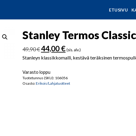
ETUSIVU
K
Stanley Termos Classic
Alkuperäinen
Nykyinen
44,00
€
49,90
€
(sis. alv.)
hinta
hinta
Stanleyn klassikkomalli, kestävä teräksinen termospul
oli:
on:
49,90 €.
44,00 €.
Varasto loppu
Tuotetunnus (SKU):
106056
Osasto:
Erikois/Lahjatuotteet