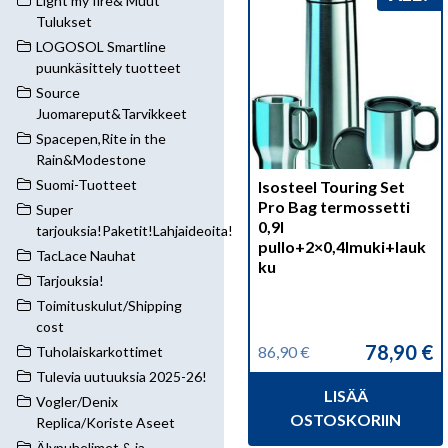
Light my fire& Muut
Tulukset
LOGOSOL Smartline
puunkäsittely tuotteet
Source
Juomareput&Tarvikkeet
Spacepen,Rite in the
Rain&Modestone
Suomi-Tuotteet
Isosteel Touring Set
Pro Bag termossetti
Super
0,9l
tarjouksia!Paketit!Lahjaideoita!
pullo+2×0,4lmuki+lauk
TacLace Nauhat
ku
Tarjouksia!
Toimituskulut/Shipping
cost
78,90
€
86,90
€
Tuholaiskarkottimet
Alkuperäinen
Nykyinen
Tulevia uutuuksia 2025-26!
hinta
hinta
LISÄÄ
oli:
on:
Vogler/Denix
86,90 €.
78,90 €.
OSTOSKORIIN
Replica/Koriste Aseet
Älypuhelimet & ja