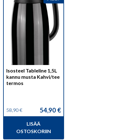
Isosteel Tableline 1,5L
kannu musta Kahvi/tee
termos
54,90
€
58,90
€
Alkuperäinen
Nykyinen
hinta
hinta
LISÄÄ
oli:
on:
58,90 €.
54,90 €.
OSTOSKORIIN