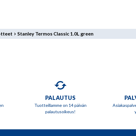
otteet
Stanley Termos Classic 1.0L green
PALAUTUS
PAL
en
Tuotteillamme on 14 päivän
Asiakaspalv
palautusoikeus!