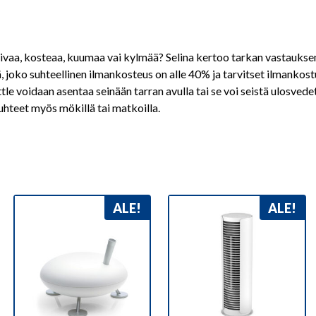
vaa, kosteaa, kuumaa vai kylmää? Selina kertoo tarkan vastauksen.
joko suhteellinen ilmankosteus on alle 40% ja tarvitset ilmankostut
tle voidaan asentaa seinään tarran avulla tai se voi seistä ulosvede
uhteet myös mökillä tai matkoilla.
ALE!
ALE!