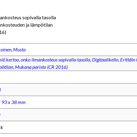
nkosteus sopivalla tasolla
ankosteuden ja lämpötilan
16)
koinen
,
Musta
ö kertoo, onko ilmankosteus sopivalla tasolla
,
Digitaalikello
,
Erittäin
pötilan
,
Mukana paristo (CR 2016)
B
x 93 x 38 mm
g
kk