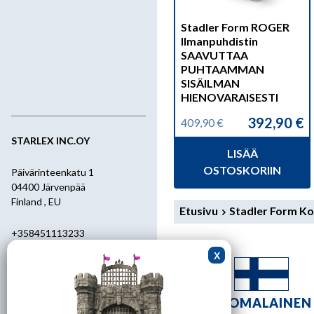
Stadler Form ROGER
Ilmanpuhdistin
SAAVUTTAA
PUHTAAMMAN
SISÄILMAN
HIENOVARAISESTI
392,90
€
409,90
€
Alkuperäinen
Nykyinen
hinta
hinta
STARLEX INC.OY
LISÄÄ
oli:
on:
409,90 €.
392,90 €.
OSTOSKORIIN
Päivärinteenkatu 1
04400 Järvenpää
Finland , EU
Etusivu
Stadler Form K
+358451113233
+358400455392
starlex@kolumbus.fi
SUOMALAINEN
Asiakaspalvelu