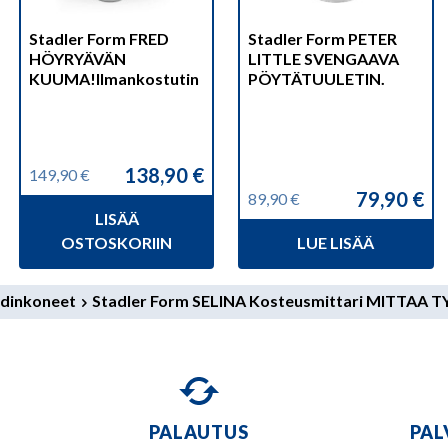
Stadler Form FRED
Stadler Form PETER
HÖYRYÄVÄN
LITTLE SVENGAAVA
KUUMA!Ilmankostutin
PÖYTÄTUULETIN.
138,90
€
149,90
€
Alkuperäinen
Nykyinen
79,90
€
89,90
€
hinta
hinta
Alkuperäinen
Nykyinen
LISÄÄ
oli:
on:
hinta
hinta
149,90 €.
138,90 €.
OSTOSKORIIN
LUE LISÄÄ
oli:
on:
89,90 €.
79,90 €.
odinkoneet
Stadler Form SELINA Kosteusmittari MITTAA T
PALAUTUS
PAL