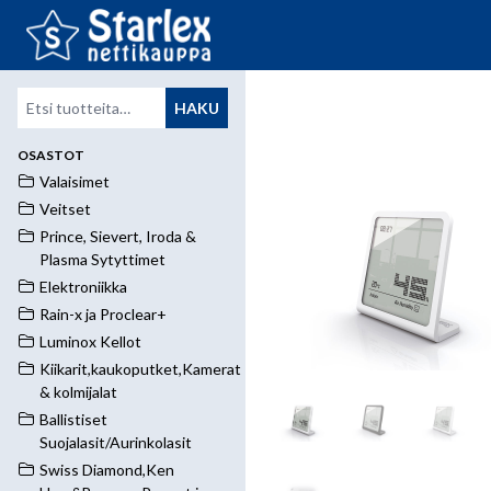
Etsi:
HAKU
OSASTOT
Valaisimet
Veitset
Prince, Sievert, Iroda &
Plasma Sytyttimet
Elektroniikka
Rain-x ja Proclear+
Luminox Kellot
Kiikarit,kaukoputket,Kamerat
& kolmijalat
Ballistiset
Suojalasit/Aurinkolasit
Swiss Diamond,Ken