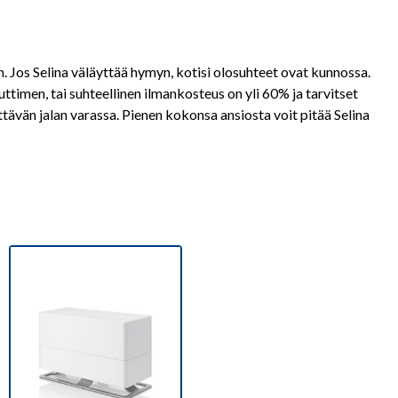
 Jos Selina väläyttää hymyn, kotisi olosuhteet ovat kunnossa.
timen, tai suhteellinen ilmankosteus on yli 60% ja tarvitset
ttävän jalan varassa. Pienen kokonsa ansiosta voit pitää Selina
Tällä
tuotteella
on
useampi
muunnelma.
Voit
tehdä