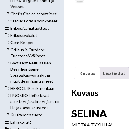
Hom&Bergner Pannut ja
Veitset
Chef's Choice teroittimet
Stadler Form Kodinkoneet
Erikois/Lahjatuotteet
Erikoistyökalut
Gear Keeper
Grillaus ja Outdoor
Tuotteet&Välineet
Bactisept Refill Käsien
Desinfiointiaine
Kuvaus
Lisätiedot
Spray&Kasvomaskit ja
muut desinfiointi aineet
HEROCLIP sulkurenkaat
Kuvaus
HUOMIO Heijastavat
asusteet ja välineet,ja muut
Heijastavat asusteet
SELINA
Kuukauden tuote!
Lahjakortit!
MITTAA TYYLILLÄ!