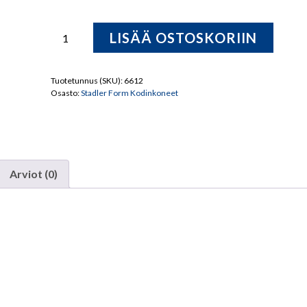
Stadler
LISÄÄ OSTOSKORIIN
Form
SELINA
Kosteusmittari
Tuotetunnus (SKU):
6612
Osasto:
Stadler Form Kodinkoneet
MITTAA
TYYLILLÄ!
määrä
Arviot (0)