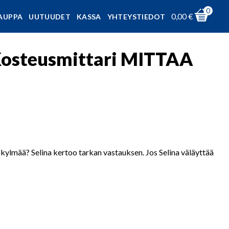
0
0,00
€
AUPPA
UUTUUDET
KASSA
YHTEYSTIEDOT
Kosteusmittari MITTAA
kylmää? Selina kertoo tarkan vastauksen. Jos Selina väläyttää