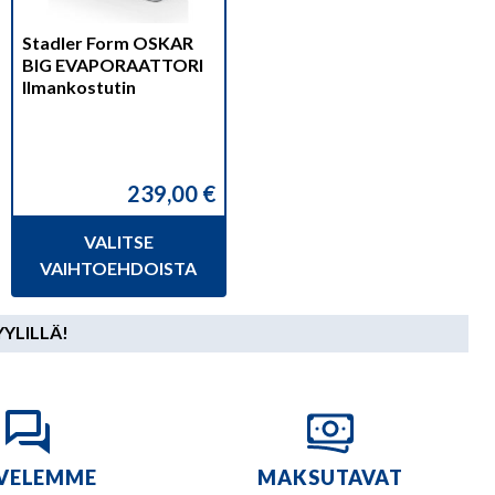
valinnat
tuotteen
Stadler Form OSKAR
sivulla.
BIG EVAPORAATTORI
Ilmankostutin
239,00
€
VALITSE
VAIHTOEHDOISTA
YYLILLÄ!
VELEMME
MAKSUTAVAT