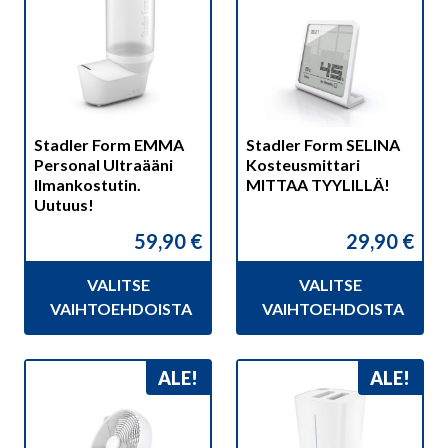
on
on
useampi
useampi
muunnelma.
muunnelma.
Voit
Voit
tehdä
tehdä
valinnat
valinnat
Stadler Form EMMA
Stadler Form SELINA
tuotteen
tuotteen
Personal Ultraääni
Kosteusmittari
sivulla.
sivulla.
Ilmankostutin.
MITTAA TYYLILLÄ!
Uutuus!
59,90
€
29,90
€
VALITSE
VALITSE
VAIHTOEHDOISTA
VAIHTOEHDOISTA
Tällä
ALE!
ALE!
tuotteella
on
useampi