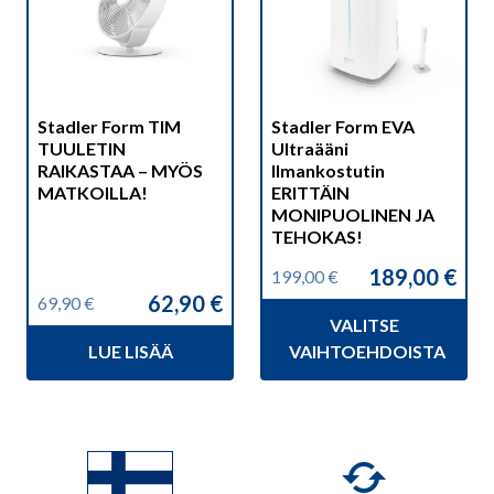
muunnelma.
Voit
tehdä
valinnat
Stadler Form TIM
Stadler Form EVA
tuotteen
TUULETIN
Ultraääni
sivulla.
RAIKASTAA – MYÖS
Ilmankostutin
MATKOILLA!
ERITTÄIN
MONIPUOLINEN JA
TEHOKAS!
189,00
€
199,00
€
Alkuperäinen
Nykyinen
62,90
€
69,90
€
hinta
hinta
Alkuperäinen
Nykyinen
VALITSE
oli:
on:
hinta
hinta
199,00 €.
189,00 €.
LUE LISÄÄ
VAIHTOEHDOISTA
oli:
on:
69,90 €.
62,90 €.