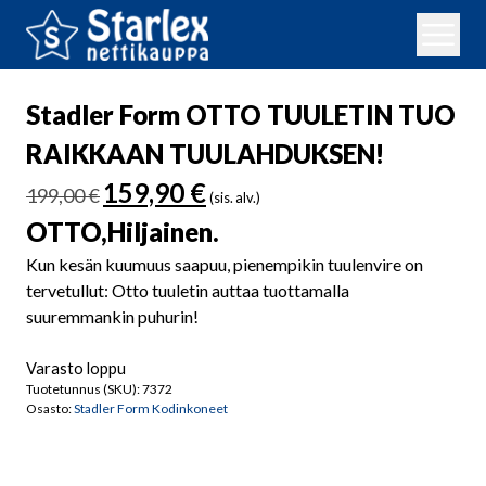
Stadler Form OTTO TUULETIN TUO
RAIKKAAN TUULAHDUKSEN!
Alkuperäinen
Nykyinen
159,90
€
199,00
€
(sis. alv.)
hinta
hinta
OTTO,Hiljainen.
oli:
on:
199,00 €.
159,90 €.
Kun kesän kuumuus saapuu, pienempikin tuulenvire on
tervetullut: Otto tuuletin auttaa tuottamalla
suuremmankin puhurin!
Varasto loppu
Tuotetunnus (SKU):
7372
Osasto:
Stadler Form Kodinkoneet