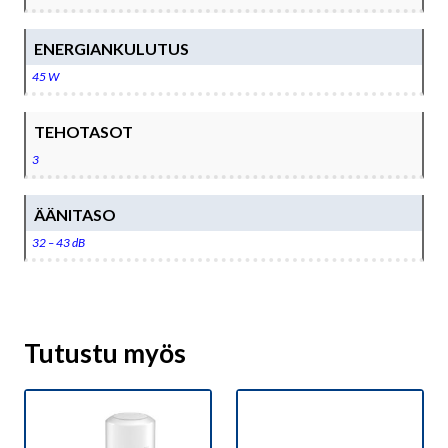
ENERGIANKULUTUS
45 W
TEHOTASOT
3
ÄÄNITASO
32 – 43 dB
Tutustu myös
Tällä
Tällä
tuotteella
tuotteella