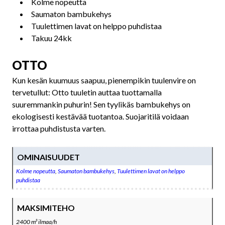
Kolme nopeutta
Saumaton bambukehys
Tuulettimen lavat on helppo puhdistaa
Takuu 24kk
OTTO
Kun kesän kuumuus saapuu, pienempikin tuulenvire on
tervetullut: Otto tuuletin auttaa tuottamalla
suuremmankin puhurin! Sen tyylikäs bambukehys on
ekologisesti kestävää tuotantoa. Suojaritilä voidaan
irrottaa puhdistusta varten.
OMINAISUUDET
Kolme nopeutta
,
Saumaton bambukehys
,
Tuulettimen lavat on helppo
puhdistaa
MAKSIMITEHO
2400 m³ ilmaa/h