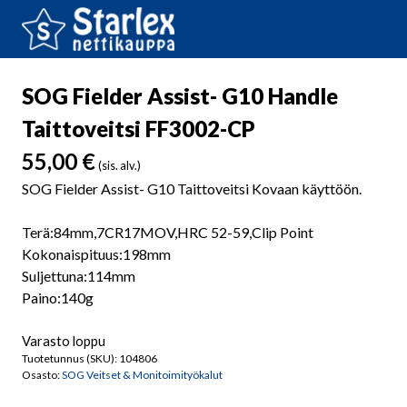
SOG Fielder Assist- G10 Handle
Taittoveitsi FF3002-CP
55,00
€
(sis. alv.)
SOG Fielder Assist- G10 Taittoveitsi Kovaan käyttöön.
Terä:84mm,7CR17MOV,HRC 52-59,Clip Point
Kokonaispituus:198mm
Suljettuna:114mm
Paino:140g
Varasto loppu
Tuotetunnus (SKU):
104806
Osasto:
SOG Veitset & Monitoimityökalut