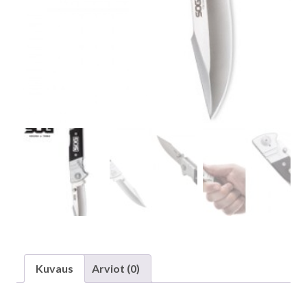
Kuvaus
Arviot (0)