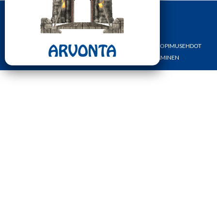
ETUSIVU
YHTEYSTIEDOT
OMA TILI
TILAUS- JA SOPIMUSEHDOT
REKISTERI- JA TIETOSUOJASELOSTE
MAKSAMINEN