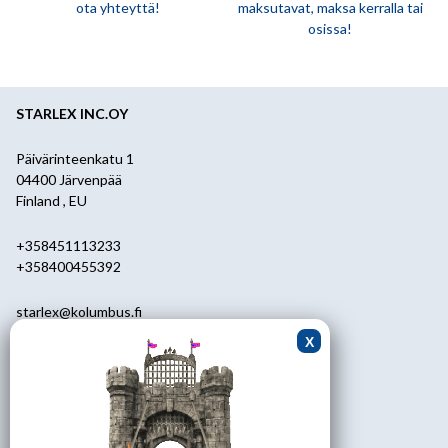
ota yhteyttä!
maksutavat, maksa kerralla tai
osissa!
STARLEX INC.OY
Päivärinteenkatu 1
04400 Järvenpää
Finland , EU
+358451113233
+358400455392
starlex@kolumbus.fi
Asiakaspalvelu
0451113233
ark.klo 08.30-17.00