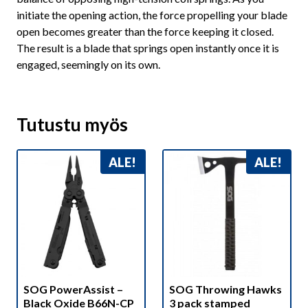
initiate the opening action, the force propelling your blade
open becomes greater than the force keeping it closed.
The result is a blade that springs open instantly once it is
engaged, seemingly on its own.
Tutustu myös
ALE!
ALE!
SOG PowerAssist –
SOG Throwing Hawks
Black Oxide B66N-CP
3 pack stamped