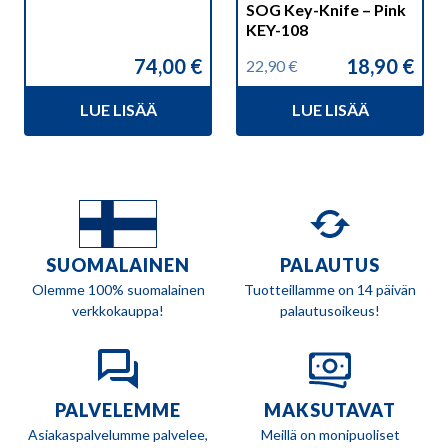
SOG Key-Knife – Pink
KEY-108
74,00
€
18,90
€
22,90
€
Alkuperäinen
Nykyinen
hinta
hinta
LUE LISÄÄ
LUE LISÄÄ
oli:
on:
22,90 €.
18,90 €.
SUOMALAINEN
PALAUTUS
Olemme 100% suomalainen
Tuotteillamme on 14 päivän
verkkokauppa!
palautusoikeus!
PALVELEMME
MAKSUTAVAT
Asiakaspalvelumme palvelee,
Meillä on monipuoliset