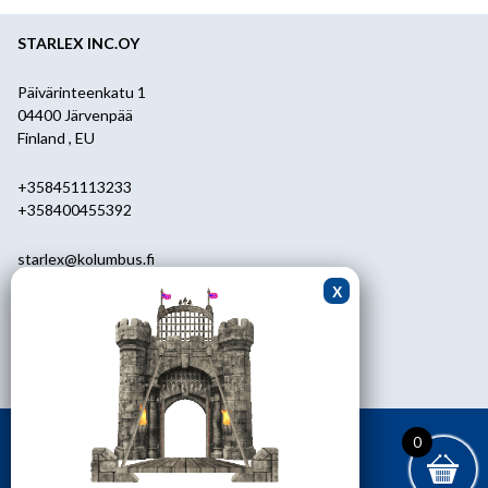
STARLEX INC.OY
Päivärinteenkatu 1
04400 Järvenpää
Finland , EU
+358451113233
+358400455392
starlex@kolumbus.fi
Asiakaspalvelu
0451113233
ark.klo 08.30-17.00
0