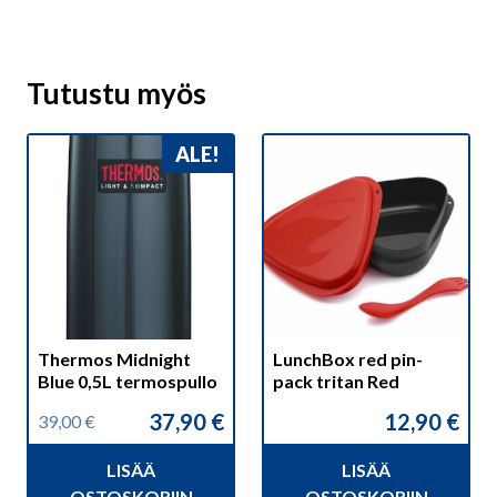
Tutustu myös
ALE!
Thermos Midnight
LunchBox red pin-
Blue 0,5L termospullo
pack tritan Red
37,90
€
12,90
€
39,00
€
Alkuperäinen
Nykyinen
hinta
hinta
LISÄÄ
LISÄÄ
oli:
on:
OSTOSKORIIN
OSTOSKORIIN