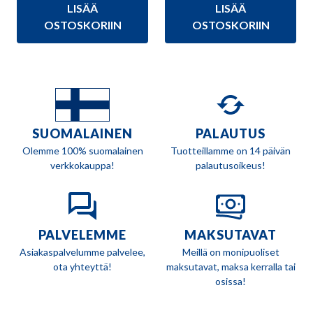
LISÄÄ
LISÄÄ
oli:
on:
58,90 €.
54,90 €.
OSTOSKORIIN
OSTOSKORIIN
SUOMALAINEN
PALAUTUS
Olemme 100% suomalainen
Tuotteillamme on 14 päivän
verkkokauppa!
palautusoikeus!
PALVELEMME
MAKSUTAVAT
Asiakaspalvelumme palvelee,
Meillä on monipuoliset
ota yhteyttä!
maksutavat, maksa kerralla tai
osissa!