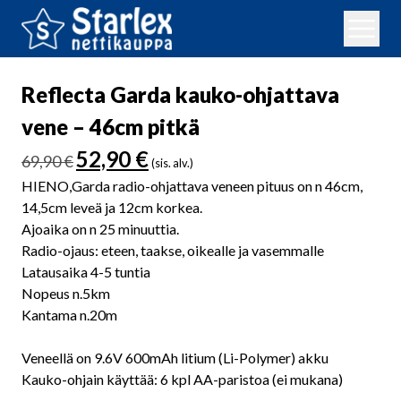
Reflecta Garda kauko-ohjattava
vene – 46cm pitkä
Alkuperäinen
Nykyinen
52,90
€
69,90
€
(sis. alv.)
hinta
hinta
HIENO,Garda radio-ohjattava veneen pituus on n 46cm,
oli:
on:
14,5cm leveä ja 12cm korkea.
69,90 €.
52,90 €.
Ajoaika on n 25 minuuttia.
Radio-ojaus: eteen, taakse, oikealle ja vasemmalle
Latausaika 4-5 tuntia
Nopeus n.5km
Kantama n.20m
Veneellä on 9.6V 600mAh litium (Li-Polymer) akku
Kauko-ohjain käyttää: 6 kpl AA-paristoa (ei mukana)