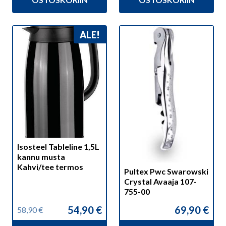
39,00 €.
37,90 €.
ALE!
Isosteel Tableline 1,5L
kannu musta
Kahvi/tee termos
Pultex Pwc Swarowski
Crystal Avaaja 107-
755-00
54,90
€
69,90
€
58,90
€
Alkuperäinen
Nykyinen
hinta
hinta