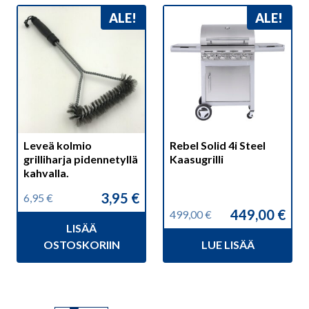
ALE!
ALE!
Leveä kolmio
Rebel Solid 4i Steel
grilliharja pidennetyllä
Kaasugrilli
kahvalla.
3,95
€
6,95
€
Alkuperäinen
Nykyinen
449,00
€
499,00
€
hinta
hinta
Alkuperäinen
Nykyinen
LISÄÄ
oli:
on:
hinta
hinta
6,95 €.
3,95 €.
OSTOSKORIIN
LUE LISÄÄ
oli:
on:
499,00 €.
449,00 €.