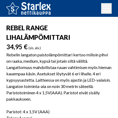
REBEL RANGE
LIHALÄMPÖMITTARI
34,95
€
(sis. alv.)
Rebelin langaton paistolämpömittari kertoo milloin pihvi
on raaka, medium, kypsä tai jotain siltä väliltä.
Langattomuus mahdollistaa ruuan vahtimisen myös hieman
kauempaa käsin. Asetukset löytyvät 6 eri lihalle. 4 eri
kypsyysastetta. Laitteessa on myös ajastin ja LED-valaisin.
Langaton toiminta-ala on noin 30 metrin säteellä.
Paristotoiminen 4 x 1,5V(AAA). Paristot eivät sisälly
pakkaukseen.
Paristot: 4 x 1,5V (AAA)
Takuu: 1 vuosi