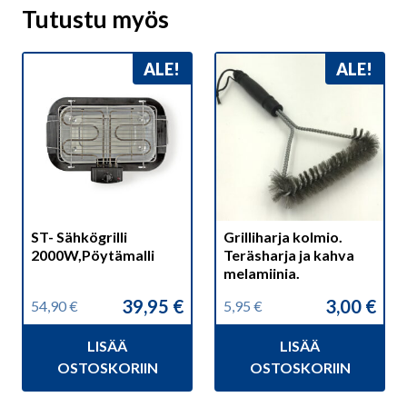
Tutustu myös
ALE!
ALE!
ST- Sähkögrilli
Grilliharja kolmio.
2000W,Pöytämalli
Teräsharja ja kahva
melamiinia.
39,95
€
3,00
€
54,90
€
5,95
€
Alkuperäinen
Nykyinen
Alkuperäinen
Nykyinen
hinta
hinta
hinta
hinta
LISÄÄ
LISÄÄ
oli:
on:
oli:
on:
54,90 €.
39,95 €.
5,95 €.
3,00 €.
OSTOSKORIIN
OSTOSKORIIN