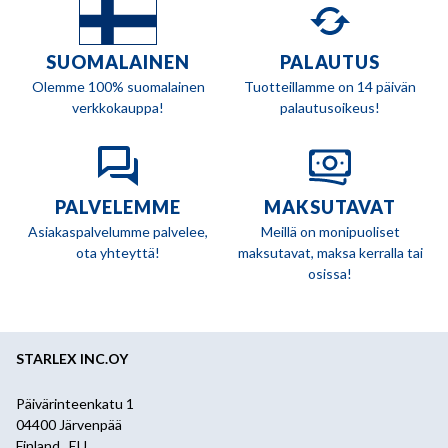
SUOMALAINEN
PALAUTUS
Olemme 100% suomalainen
Tuotteillamme on 14 päivän
verkkokauppa!
palautusoikeus!
PALVELEMME
MAKSUTAVAT
Asiakaspalvelumme palvelee,
Meillä on monipuoliset
ota yhteyttä!
maksutavat, maksa kerralla tai
osissa!
STARLEX INC.OY
Päivärinteenkatu 1
04400 Järvenpää
Finland , EU