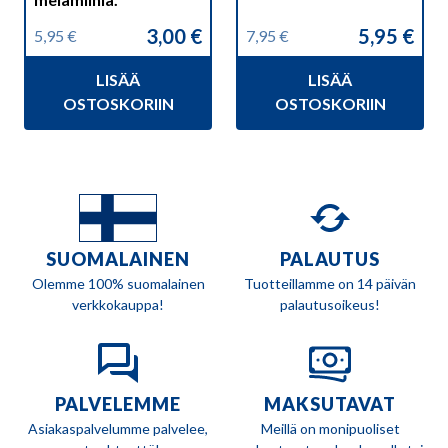
3,00
€
5,95
€
5,95
€
7,95
€
Alkuperäinen
Nykyinen
Alkuperäinen
Nykyinen
hinta
hinta
hinta
hinta
LISÄÄ
LISÄÄ
oli:
on:
oli:
on:
5,95 €.
3,00 €.
7,95 €.
5,95 €.
OSTOSKORIIN
OSTOSKORIIN
SUOMALAINEN
PALAUTUS
Olemme 100% suomalainen
Tuotteillamme on 14 päivän
verkkokauppa!
palautusoikeus!
PALVELEMME
MAKSUTAVAT
Asiakaspalvelumme palvelee,
Meillä on monipuoliset