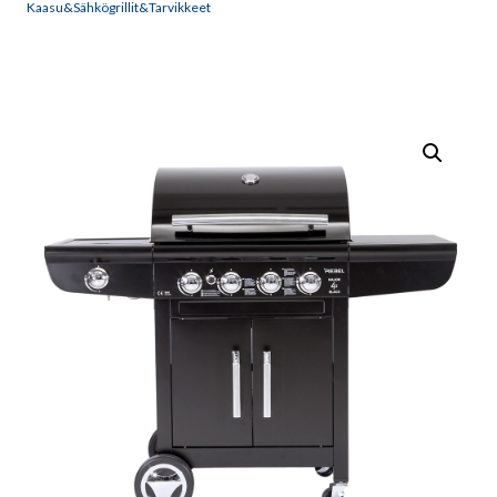
Kaasu&Sähkögrillit&Tarvikkeet