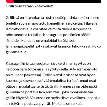
Grilli toimitetaan kotiovelle!!
Grillissä on 4 tehokasta rosteriputkipoltinta sekä erillinen
tuulelta suojaan upotettu kannellinen sivukeitin. Tilavalla
lämmitysritilällä voi pitää valmiita ruokia lämpöisenä
odottamassa tarjoilua. Kaasugrillin polttimien päällä
ritilöiden kohdalla on emaloidut teräksiset
lämmönjakopellit, jotka jakavat lämmön tehokkaasti koko
grillausalalle.
Kaasugrillin ja tuulisuojatun sivukeittimen sytytys on
helppoa paristotoimisella sytytyksellä (AA-sormiparisto
on mukana paketissa). Grillin kansi ja sisäosa ovat hyvin
kuumaa ja rasvaa kestävää emaloitua terästä, muut osat
pääosin maalattua terästä. Grillin kannessa on pidempää
grillailua helpottava lämpömittari, joka monipuolistaa
grillin käyttöä. Vaunussa on myös tilava ovellinen kaappi ja
siirtelyä helpottavat pyörät. Mukana on selkeät