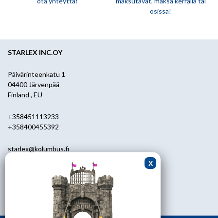
ota yhteyttä!
maksutavat, maksa kerralla tai
osissa!
STARLEX INC.OY
Päivärinteenkatu 1
04400 Järvenpää
Finland , EU
+358451113233
+358400455392
starlex@kolumbus.fi
Asiakaspalvelu
0451113233
ark.klo 08.30-17.00