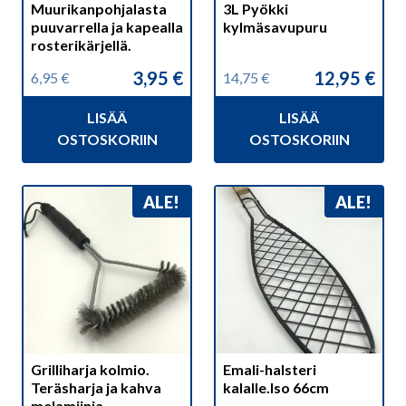
Muurikanpohjalasta
3L Pyökki
puuvarrella ja kapealla
kylmäsavupuru
rosterikärjellä.
3,95
€
12,95
€
6,95
€
14,75
€
Alkuperäinen
Nykyinen
Alkuperäinen
Nykyinen
hinta
hinta
hinta
hinta
LISÄÄ
LISÄÄ
oli:
on:
oli:
on:
6,95 €.
3,95 €.
14,75 €.
12,95 €.
OSTOSKORIIN
OSTOSKORIIN
ALE!
ALE!
Grilliharja kolmio.
Emali-halsteri
Teräsharja ja kahva
kalalle.Iso 66cm
melamiinia.