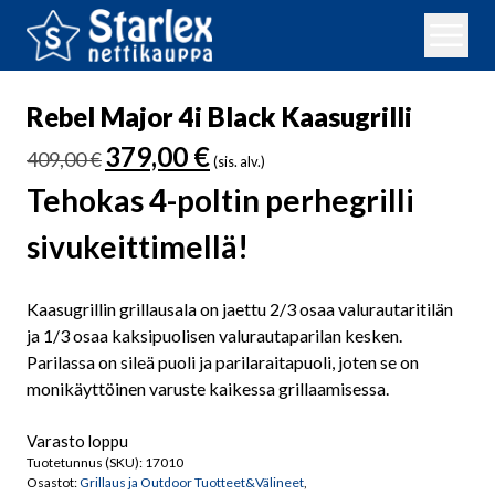
Rebel Major 4i Black Kaasugrilli
Alkuperäinen
Nykyinen
379,00
€
409,00
€
(sis. alv.)
hinta
hinta
Tehokas 4-poltin perhegrilli
oli:
on:
409,00 €.
379,00 €.
sivukeittimellä!
Kaasugrillin grillausala on jaettu 2/3 osaa valurautaritilän
ja 1/3 osaa kaksipuolisen valurautaparilan kesken.
Parilassa on sileä puoli ja parilaraitapuoli, joten se on
monikäyttöinen varuste kaikessa grillaamisessa.
Varasto loppu
Tuotetunnus (SKU):
17010
Osastot:
Grillaus ja Outdoor Tuotteet&Välineet
,