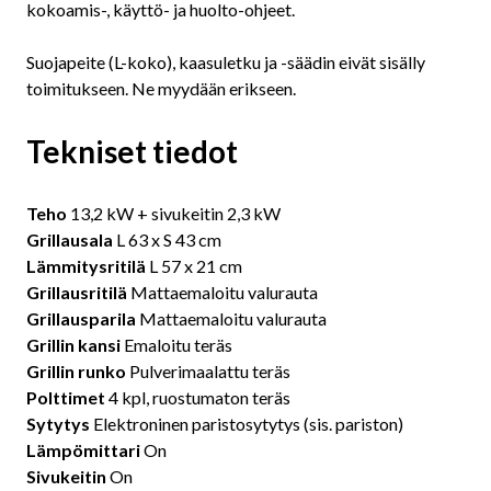
kokoamis-, käyttö- ja huolto-ohjeet.
Suojapeite (L-koko), kaasuletku ja -säädin eivät sisälly
toimitukseen. Ne myydään erikseen.
Tekniset tiedot
Teho
13,2 kW + sivukeitin 2,3 kW
Grillausala
L 63 x S 43 cm
Lämmitysritilä
L 57 x 21 cm
Grillausritilä
Mattaemaloitu valurauta
Grillausparila
Mattaemaloitu valurauta
Grillin kansi
Emaloitu teräs
Grillin runko
Pulverimaalattu teräs
Polttimet
4 kpl, ruostumaton teräs
Sytytys
Elektroninen paristosytytys (sis. pariston)
Lämpömittari
On
Sivukeitin
On