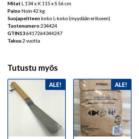
Mitat
L 134 x K 115 x S 56 cm
Paino
Noin 42 kg
Suojapeitteen
koko L-koko (myydään erikseen)
Tuotenumero
234424
GTIN13
6417264344247
Takuu
2 vuotta
Tutustu myös
ALE!
ALE!