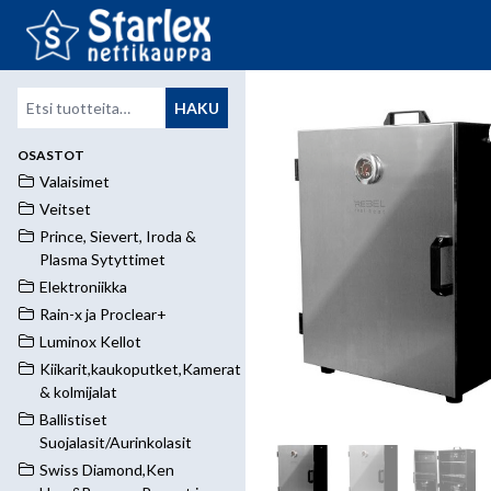
Etsi:
HAKU
OSASTOT
Valaisimet
Veitset
Prince, Sievert, Iroda &
Plasma Sytyttimet
Elektroniikka
Rain-x ja Proclear+
Luminox Kellot
Kiikarit,kaukoputket,Kamerat
& kolmijalat
Ballistiset
Suojalasit/Aurinkolasit
Swiss Diamond,Ken