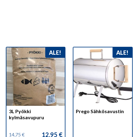
ALE!
ALE!
3L Pyökki
Prego Sähkösavustin
kylmäsavupuru
12,95
€
14,75
€