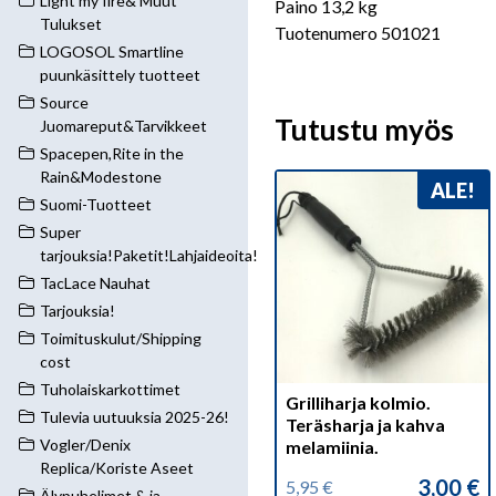
Light my fire& Muut
Paino 13,2 kg
Tulukset
Tuotenumero 501021
LOGOSOL Smartline
puunkäsittely tuotteet
Source
Tutustu myös
Juomareput&Tarvikkeet
Spacepen,Rite in the
Rain&Modestone
ALE!
Suomi-Tuotteet
Super
tarjouksia!Paketit!Lahjaideoita!
TacLace Nauhat
Tarjouksia!
Toimituskulut/Shipping
cost
Tuholaiskarkottimet
Grilliharja kolmio.
Tulevia uutuuksia 2025-26!
Teräsharja ja kahva
Vogler/Denix
melamiinia.
Replica/Koriste Aseet
3,00
€
5,95
€
Älypuhelimet & ja