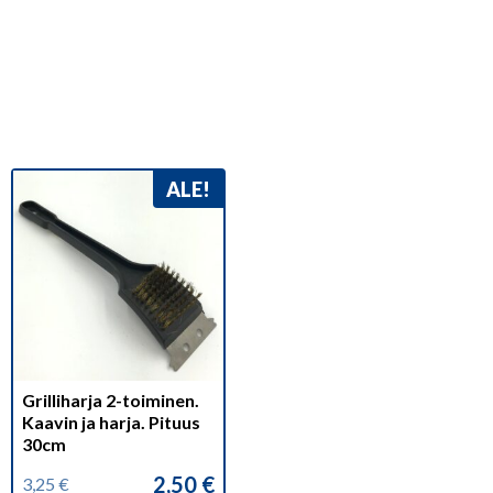
ALE!
Grilliharja 2-toiminen.
Kaavin ja harja. Pituus
30cm
2,50
€
3,25
€