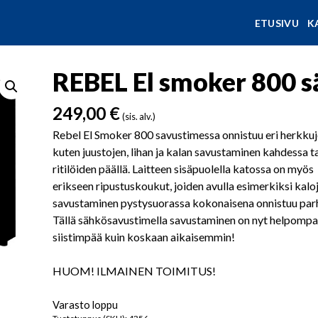
ETUSIVU
K
REBEL El smoker 800 s
249,00
€
(sis. alv.)
Rebel El Smoker 800 savustimessa onnistuu eri herkkuj
kuten juustojen, lihan ja kalan savustaminen kahdessa 
ritilöiden päällä. Laitteen sisäpuolella katossa on myös
erikseen ripustuskoukut, joiden avulla esimerkiksi kalo
savustaminen pystysuorassa kokonaisena onnistuu parh
Tällä sähkösavustimella savustaminen on nyt helpompa
siistimpää kuin koskaan aikaisemmin!
HUOM! ILMAINEN TOIMITUS!
Varasto loppu