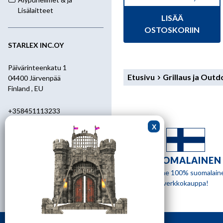
Alkuperäinen
Nykyinen
hinta
hinta
Lisälaitteet
LISÄÄ
oli:
on:
5,95 €.
3,00 €.
OSTOSKORIIN
STARLEX INC.OY
Päivärinteenkatu 1
Etusivu
Grillaus ja Out
04400 Järvenpää
Finland , EU
+358451113233
+358400455392
starlex@kolumbus.fi
SUOMALAINEN
Asiakaspalvelu
Olemme 100% suomalain
verkkokauppa!
0451113233
ark.klo 08.30-17.00