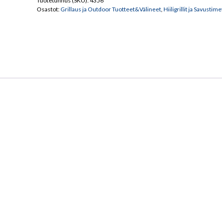
Tuotetunnus (SKU):
4356
Osastot:
Grillaus ja Outdoor Tuotteet&Välineet
,
Hiiligrillit ja Savustime