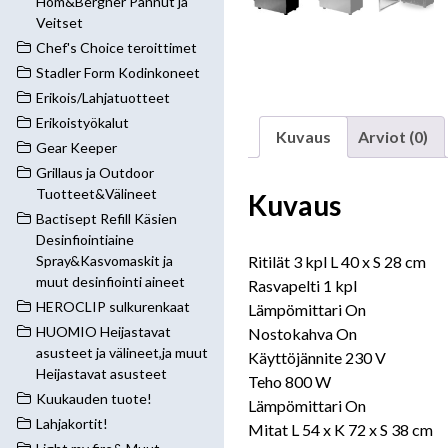
Hom&Bergner Pannut ja
Veitset
Chef's Choice teroittimet
Stadler Form Kodinkoneet
Erikois/Lahjatuotteet
Erikoistyökalut
Kuvaus
Arviot (0)
Gear Keeper
Grillaus ja Outdoor
Tuotteet&Välineet
Kuvaus
Bactisept Refill Käsien
Desinfiointiaine
Ritilät 3 kpl L 40 x S 28 cm
Spray&Kasvomaskit ja
muut desinfiointi aineet
Rasvapelti 1 kpl
HEROCLIP sulkurenkaat
Lämpömittari On
HUOMIO Heijastavat
Nostokahva On
asusteet ja välineet,ja muut
Käyttöjännite 230 V
Heijastavat asusteet
Teho 800 W
Kuukauden tuote!
Lämpömittari On
Lahjakortit!
Mitat L 54 x K 72 x S 38 cm