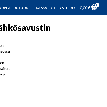
0
0,00
€
AUPPA
UUTUUDET
KASSA
YHTEYSTIEDOT
ähkösavustin
en,
tasossa
jen
aiten.
a ja