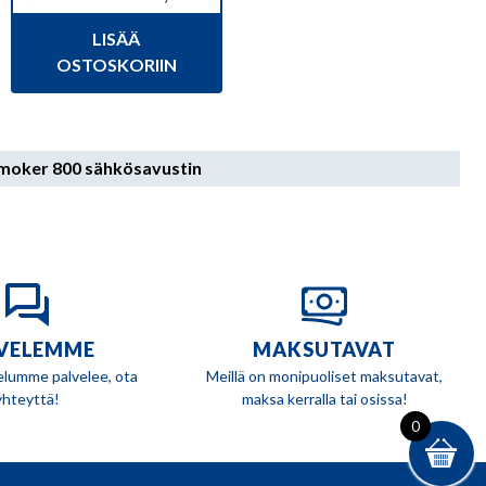
Alkuperäinen
Nykyinen
hinta
hinta
LISÄÄ
oli:
on:
3,25 €.
2,50 €.
OSTOSKORIIN
smoker 800 sähkösavustin
VELEMME
MAKSUTAVAT
elumme palvelee, ota
Meillä on monipuoliset maksutavat,
yhteyttä!
maksa kerralla tai osissa!
0