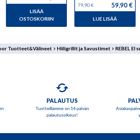
Alkuperäinen
Nykyinen
59,90
€
79,90
€
hinta
hinta
Alkuperäinen
Nykyinen
LISÄÄ
oli:
on:
hinta
hinta
14,75 €.
12,95 €.
OSTOSKORIIN
LUE LISÄÄ
oli:
on:
79,90 €.
59,90 €.
door Tuotteet&Välineet
Hiiligrillit ja Savustimet
REBEL El 
PALAUTUS
PAL
en
Tuotteillamme on 14 päivän
Asiakaspalv
palautusoikeus!