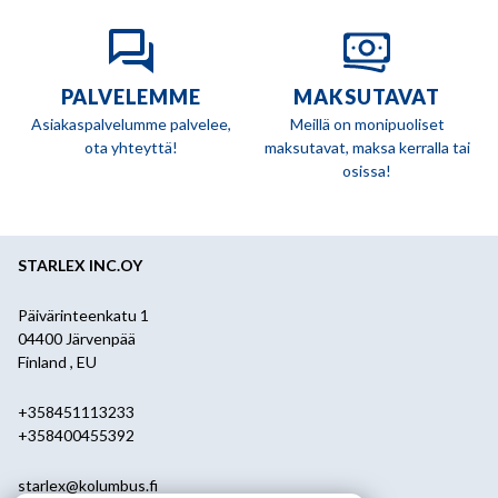
PALVELEMME
MAKSUTAVAT
Asiakaspalvelumme palvelee,
Meillä on monipuoliset
ota yhteyttä!
maksutavat, maksa kerralla tai
osissa!
STARLEX INC.OY
Päivärinteenkatu 1
04400 Järvenpää
Finland , EU
+358451113233
+358400455392
starlex@kolumbus.fi