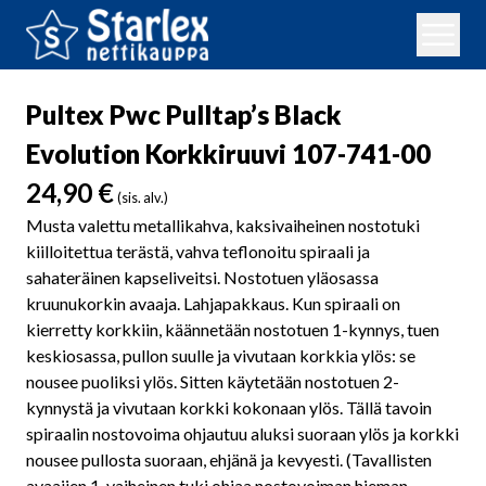
Pultex Pwc Pulltap’s Black
Evolution Korkkiruuvi 107-741-00
24,90
€
(sis. alv.)
Musta valettu metallikahva, kaksivaiheinen nostotuki
kiilloitettua terästä, vahva teflonoitu spiraali ja
sahateräinen kapseliveitsi. Nostotuen yläosassa
kruunukorkin avaaja. Lahjapakkaus. Kun spiraali on
kierretty korkkiin, käännetään nostotuen 1-kynnys, tuen
keskiosassa, pullon suulle ja vivutaan korkkia ylös: se
nousee puoliksi ylös. Sitten käytetään nostotuen 2-
kynnystä ja vivutaan korkki kokonaan ylös. Tällä tavoin
spiraalin nostovoima ohjautuu aluksi suoraan ylös ja korkki
nousee pullosta suoraan, ehjänä ja kevyesti. (Tavallisten
avaajien 1-vaiheinen tuki ohjaa nostovoiman hieman