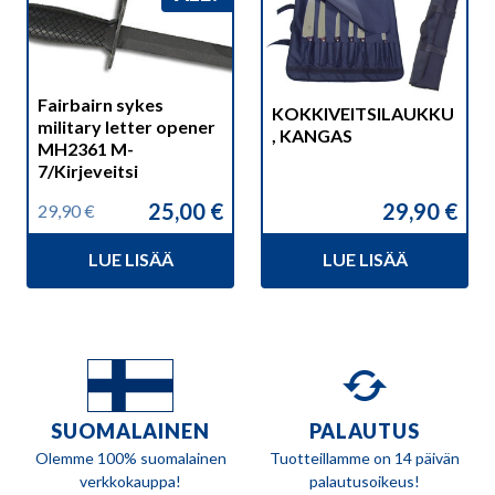
Fairbairn sykes
KOKKIVEITSILAUKKU
military letter opener
, KANGAS
MH2361 M-
7/Kirjeveitsi
25,00
€
29,90
€
29,90
€
Alkuperäinen
Nykyinen
hinta
hinta
LUE LISÄÄ
LUE LISÄÄ
oli:
on:
29,90 €.
25,00 €.
SUOMALAINEN
PALAUTUS
Olemme 100% suomalainen
Tuotteillamme on 14 päivän
verkkokauppa!
palautusoikeus!