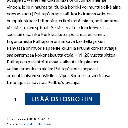
vinoon, jolloin hauras tai tiukka korkki voi murtua eikä aina
edes avaudu.) Pulltap’sin spiraali, korkkiruuvin ydin, on
huippuluokkaa: teflonoitu, erikoisteräksinen, notkumaton,
viisikierteinen spiraali. Se kiertyy korkkiin kevyesti ja
suoraan eikä riko korkkia kuten poramaiset ruuvit.
Ergonomista Pulltap’sia on mukava käsitellä ja kun
kahvassa on myös kapselileikkuri ja kruunukorkin avaaja,
saa parempaa kokonaisuutta etsiä. – Yli 20 vuotta sitten
Pulltap’sin patentoitu avaaja aiheuttikin pinenen
vallankumouksen alalla: Pulltap’s nousi nopeasti
ammattilaisten suosikiksi. Myös Suomessa suurin osa
tarjoilijoista käyttää Pulltap’s-avaajia.
Pultex
LISÄÄ OSTOSKORIIN
Pwc
Pulltap's
Black
Tuotetunnus (SKU):
104601
Evolution
Osasto:
Erikois/Lahjatuotteet