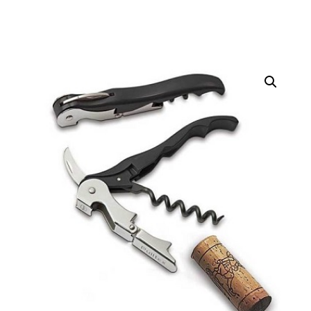
Korkkiruuvi
107-
741-
00
määrä