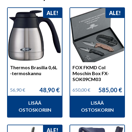
ALE!
ALE!
Thermos Brasilia 0,6L
FOX FKMD Col
-termoskannu
Moschin Box FX-
SOK09CM03
48,90
€
585,00
€
56,90
€
650,00
€
Alkuperäinen
Nykyinen
Alkuperäinen
Nykyinen
hinta
hinta
hinta
hinta
LISÄÄ
LISÄÄ
oli:
on:
oli:
on:
56,90 €.
48,90 €.
650,00 €.
585,00 €.
OSTOSKORIIN
OSTOSKORIIN
ALE!