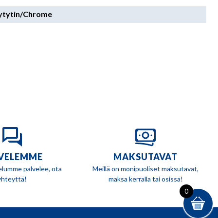
sytytin/Chrome
VELEMME
MAKSUTAVAT
elumme palvelee, ota
Meillä on monipuoliset maksutavat,
yhteyttä!
maksa kerralla tai osissa!
0