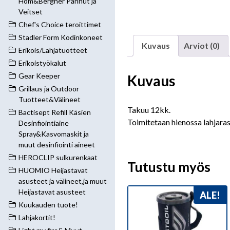
Hom&Bergner Pannut ja
Veitset
Chef's Choice teroittimet
Stadler Form Kodinkoneet
Kuvaus
Arviot (0)
Erikois/Lahjatuotteet
Erikoistyökalut
Gear Keeper
Kuvaus
Grillaus ja Outdoor
Tuotteet&Välineet
Takuu 12kk.
Bactisept Refill Käsien
Toimitetaan hienossa lahjaras
Desinfiointiaine
Spray&Kasvomaskit ja
muut desinfiointi aineet
HEROCLIP sulkurenkaat
Tutustu myös
HUOMIO Heijastavat
asusteet ja välineet,ja muut
Heijastavat asusteet
ALE!
Kuukauden tuote!
Lahjakortit!