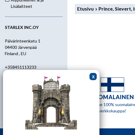
Lisälaitteet
Etusivu
Prince, Sievert,
STARLEX INC.OY
Päivärinteenkatu 1
04400 Järvenpää
Finland , EU
+358451113233
+358400455392
starlex@kolumbus.fi
SUOMALAINEN
Asiakaspalvelu
Olemme 100% suomalain
verkkokauppa!
0451113233
ark.klo 08.30-17.00