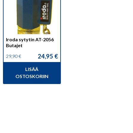
Iroda sytytin AT-2056
Butajet
24,95
€
29,90
€
Alkuperäinen
Nykyinen
hinta
hinta
LISÄÄ
oli:
on:
29,90 €.
24,95 €.
OSTOSKORIIN