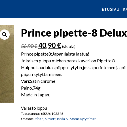
ETUSIVU
K
Prince pipette-8 Delu
Alkuperäinen
Nykyinen
40,90
€
56,90
€
(sis. alv.)
hinta
hinta
Prince pipette8:Japanilaista laatua!
oli:
on:
Jokaisen piippu miehen paras kaveri on Pipette 8.
56,90 €.
40,90 €.
Huippu Laadukas piippu sytytin,jossa perinteinen ja joil
piipun sytyttämiseen.
Väri:Satin chrome
Paino.74g
Made in Japan.
Varasto loppu
Tuotetunnus (SKU):
102246
Osasto:
Prince, Sievert, Iroda & Plasma Sytyttimet