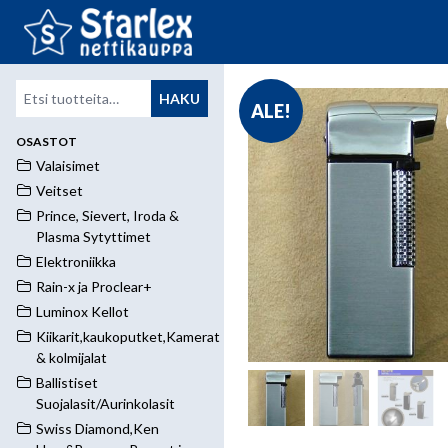
Etsi:
HAKU
ALE!
OSASTOT
Valaisimet
Veitset
Prince, Sievert, Iroda &
Plasma Sytyttimet
Elektroniikka
Rain-x ja Proclear+
Luminox Kellot
Kiikarit,kaukoputket,Kamerat
& kolmijalat
Ballistiset
Suojalasit/Aurinkolasit
Swiss Diamond,Ken