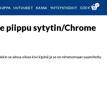
0
0,00
€
AUPPA
UUTUUDET
KASSA
YHTEYSTIEDOT
xe piippu sytytin/Chrome
lekin se ainoa oikea kivi kipinä ja se on nimenomaan suunniteltu