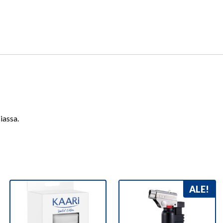
iassa.
ALE!