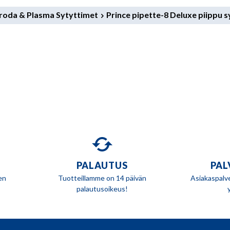
 Iroda & Plasma Sytyttimet
Prince pipette-8 Deluxe piippu 
PALAUTUS
PAL
en
Tuotteillamme on 14 päivän
Asiakaspalv
palautusoikeus!