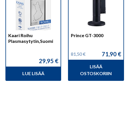
Kaari Roihu
Prince GT-3000
Plasmasytytin,Suomi
71,90
€
81,50
€
Alkuperäinen
Nykyinen
29,95
€
hinta
hinta
LISÄÄ
oli:
on:
81,50 €.
71,90 €.
LUE LISÄÄ
OSTOSKORIIN