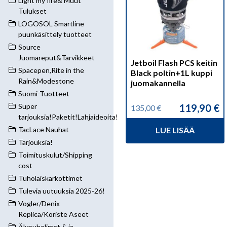
Light my fire& Muut
Tulukset
LOGOSOL Smartline
puunkäsittely tuotteet
Source
Juomareput&Tarvikkeet
Jetboil Flash PCS keitin
Spacepen,Rite in the
Black poltin+1L kuppi
Rain&Modestone
juomakannella
Suomi-Tuotteet
119,90
€
Super
135,00
€
Alkuperäinen
Nykyinen
tarjouksia!Paketit!Lahjaideoita!
hinta
hinta
LUE LISÄÄ
TacLace Nauhat
oli:
on:
135,00 €.
119,90 €.
Tarjouksia!
Toimituskulut/Shipping
cost
Tuholaiskarkottimet
Tulevia uutuuksia 2025-26!
Vogler/Denix
Replica/Koriste Aseet
Älypuhelimet & ja