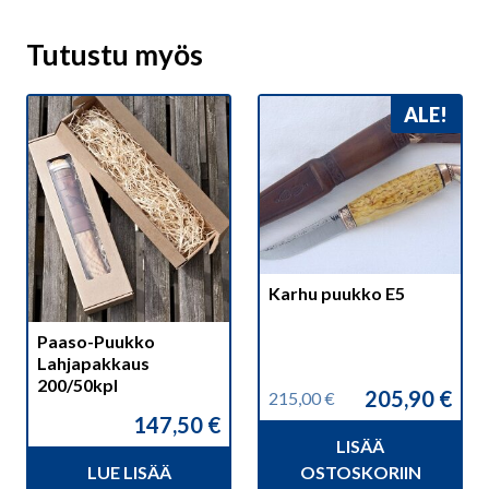
Tutustu myös
ALE!
Karhu puukko E5
Paaso-Puukko
Lahjapakkaus
200/50kpl
205,90
€
215,00
€
Alkuperäinen
Nykyinen
147,50
€
hinta
hinta
LISÄÄ
oli:
on:
215,00 €.
205,90 €.
LUE LISÄÄ
OSTOSKORIIN