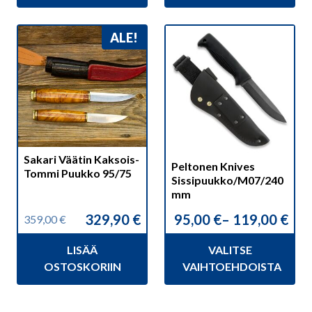
Tällä
ALE!
tuotteella
on
useampi
muunnelma.
Voit
tehdä
valinnat
Sakari Väätin Kaksois-
Peltonen Knives
tuotteen
Tommi Puukko 95/75
Sissipuukko/M07/240
sivulla.
mm
329,90
€
95,00
€
–
119,00
€
359,00
€
Alkuperäinen
Nykyinen
Hintaluokka:
hinta
hinta
95,00 €
LISÄÄ
VALITSE
oli:
on:
-
359,00 €.
329,90 €.
119,00 €
OSTOSKORIIN
VAIHTOEHDOISTA