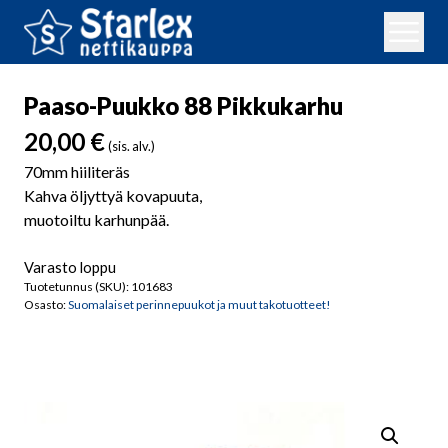
Paaso-Puukko 88 Pikkukarhu
20,00
€
(sis. alv.)
70mm hiiliteräs
Kahva öljyttyä kovapuuta,
muotoiltu karhunpää.
Varasto loppu
Tuotetunnus (SKU):
101683
Osasto:
Suomalaiset perinnepuukot ja muut takotuotteet!