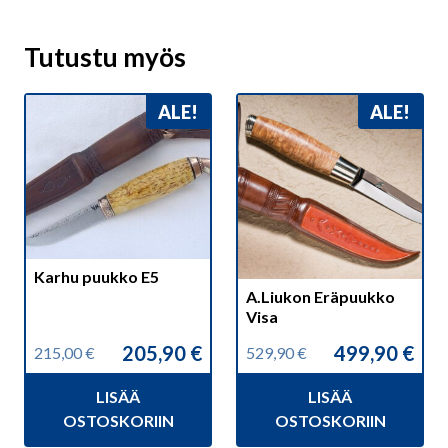
Tutustu myös
ALE!
ALE!
Karhu puukko E5
A.Liukon Eräpuukko
Visa
205,90
€
499,90
€
215,00
€
529,90
€
Alkuperäinen
Nykyinen
Alkuperäinen
Nykyinen
hinta
hinta
hinta
hinta
LISÄÄ
LISÄÄ
oli:
on:
oli:
on:
215,00 €.
205,90 €.
529,90 €.
499,90 €.
OSTOSKORIIN
OSTOSKORIIN