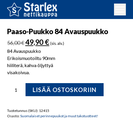
Paaso-Puukko 84 Avauspuukko
Alkuperäinen
Nykyinen
49,90
€
56,00
€
(sis. alv.)
hinta
hinta
84 Avauspuukko
oli:
on:
Erikoismuotoiltu 90mm
56,00 €.
49,90 €.
hiiliterä, kahva öljyttyä
visakoivua.
Paaso-
LISÄÄ OSTOSKORIIN
Puukko
84
Avauspuukko
Tuotetunnus (SKU):
12415
määrä
Osasto:
Suomalaiset perinnepuukot ja muut takotuotteet!