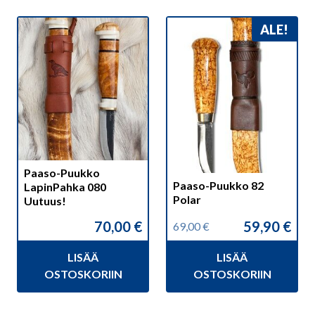
ALE!
Paaso-Puukko
Paaso-Puukko 82
LapinPahka 080
Polar
Uutuus!
70,00
€
59,90
€
69,00
€
Alkuperäinen
Nykyinen
hinta
hinta
LISÄÄ
LISÄÄ
oli:
on:
69,00 €.
59,90 €.
OSTOSKORIIN
OSTOSKORIIN