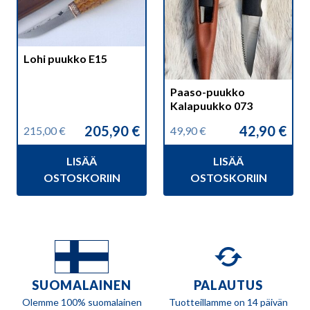
Lohi puukko E15
Paaso-puukko
Kalapuukko 073
205,90
€
42,90
€
215,00
€
49,90
€
Alkuperäinen
Nykyinen
Alkuperäinen
Nykyinen
hinta
hinta
hinta
hinta
LISÄÄ
LISÄÄ
oli:
on:
oli:
on:
215,00 €.
205,90 €.
49,90 €.
42,90 €.
OSTOSKORIIN
OSTOSKORIIN
SUOMALAINEN
PALAUTUS
Olemme 100% suomalainen
Tuotteillamme on 14 päivän