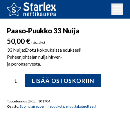
Paaso-Puukko 33 Nuija
50,00
€
(sis. alv.)
33 Nuija:Erotu kokouksissa eduksesi!
Puheenjohtajan nuija hirven-
ja poronsarvesta.
Paaso-
LISÄÄ OSTOSKORIIN
Puukko
33
Nuija
Tuotetunnus (SKU):
101704
määrä
Osasto:
Suomalaiset perinnepuukot ja muut takotuotteet!