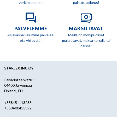
verkkokauppa!
palautusoikeus!
PALVELEMME
MAKSUTAVAT
Asiakaspalvelumme palvelee,
Meillä on monipuoliset
ota yhteyttä!
maksutavat, maksa kerralla tai
osissa!
STARLEX INC.OY
Päivärinteenkatu 1
04400 Järvenpää
Finland , EU
+358451113233
+358400455392