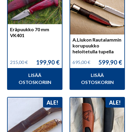
Eräpuukko 70 mm
VK401
A.Liukon Rautalammin
korupuukko
heloitetulla tupella
199,90
€
599,90
€
215,00
€
695,00
€
Alkuperäinen
Nykyinen
Alkuperäinen
Nykyinen
hinta
hinta
hinta
hinta
LISÄÄ
LISÄÄ
oli:
on:
oli:
on:
215,00 €.
199,90 €.
695,00 €.
599,90 €.
OSTOSKORIIN
OSTOSKORIIN
ALE!
ALE!