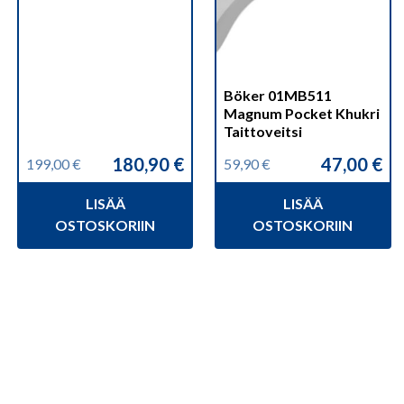
Böker 01MB511
Magnum Pocket Khukri
Taittoveitsi
180,90
€
47,00
€
199,00
€
59,90
€
Alkuperäinen
Nykyinen
Alkuperäinen
Nykyinen
hinta
hinta
hinta
hinta
LISÄÄ
LISÄÄ
oli:
on:
oli:
on:
199,00 €.
180,90 €.
59,90 €.
47,00 €.
OSTOSKORIIN
OSTOSKORIIN