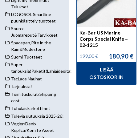
Light my fire& Muut
Tulukset
LOGOSOL Smartline
puunkäsittely tuotteet
Source
Ka-Bar US Marine
Juomareput&Tarvikkeet
Corps Special Knife –
Spacepen,Rite in the
02-1215
Rain&Modestone
180,90
€
199,00
€
Suomi-Tuotteet
Alkuperäinen
Nykyinen
hinta
hinta
Super
LISÄÄ
oli:
on:
tarjouksia!Paketit!Lahjaideoita!
199,00 €.
180,90 €.
OSTOSKORIIN
TacLace Nauhat
Tarjouksia!
Toimituskulut/Shipping
cost
Tuholaiskarkottimet
Tulevia uutuuksia 2025-26!
Vogler/Denix
Replica/Koriste Aseet
Älypuhelimet & ja