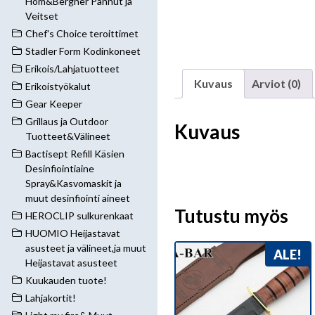
Hom&Bergner Pannut ja
Veitset
Chef's Choice teroittimet
Stadler Form Kodinkoneet
Erikois/Lahjatuotteet
Kuvaus
Arviot (0)
Erikoistyökalut
Gear Keeper
Grillaus ja Outdoor
Kuvaus
Tuotteet&Välineet
Bactisept Refill Käsien
Desinfiointiaine
Spray&Kasvomaskit ja
muut desinfiointi aineet
Tutustu myös
HEROCLIP sulkurenkaat
HUOMIO Heijastavat
asusteet ja välineet,ja muut
ALE!
Heijastavat asusteet
Kuukauden tuote!
Lahjakortit!