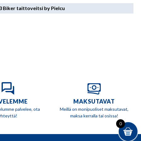
Biker taittoveitsi by Pielcu
VELEMME
MAKSUTAVAT
elumme palvelee, ota
Meillä on monipuoliset maksutavat,
yhteyttä!
maksa kerralla tai osissa!
0