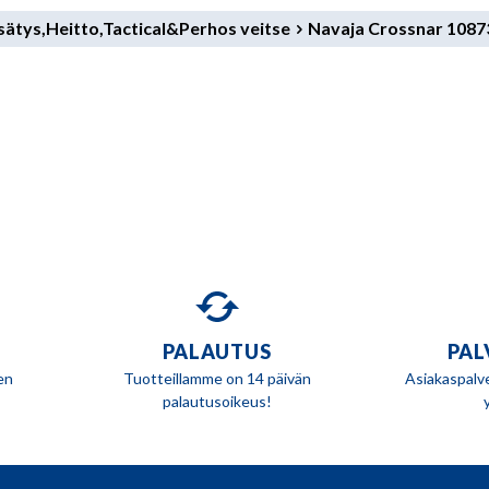
ätys,Heitto,Tactical&Perhos veitse
Navaja Crossnar 10873 
PALAUTUS
PAL
en
Tuotteillamme on 14 päivän
Asiakaspalv
palautusoikeus!