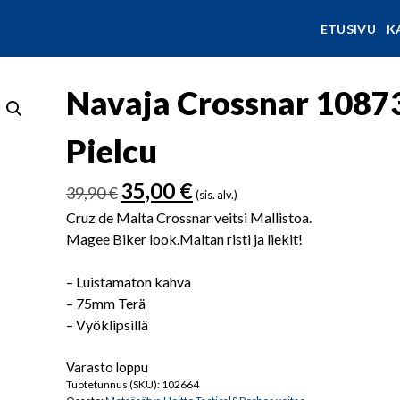
ETUSIVU
K
Navaja Crossnar 10873 
Pielcu
Alkuperäinen
Nykyinen
35,00
€
39,90
€
(sis. alv.)
hinta
hinta
Cruz de Malta Crossnar veitsi Mallistoa.
oli:
on:
Magee Biker look.Maltan risti ja liekit!
39,90 €.
35,00 €.
– Luistamaton kahva
– 75mm Terä
– Vyöklipsillä
Varasto loppu
Tuotetunnus (SKU):
102664