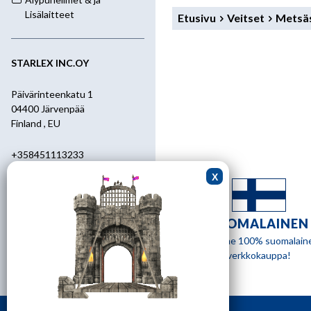
Lisälaitteet
Etusivu
Veitset
Metsäs
STARLEX INC.OY
Päivärinteenkatu 1
04400 Järvenpää
Finland , EU
+358451113233
+358400455392
starlex@kolumbus.fi
SUOMALAINEN
Asiakaspalvelu
Olemme 100% suomalain
verkkokauppa!
0451113233
ark.klo 08.30-17.00