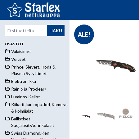
Etsi:
HAKU
ALE!
OSASTOT
Valaisimet
Veitset
Prince, Sievert, Iroda &
Plasma Sytyttimet
Elektroniikka
Rain-x ja Proclear+
Luminox Kellot
Kiikarit,kaukoputket,Kamerat
& kolmijalat
Ballistiset
Suojalasit/Aurinkolasit
Swiss Diamond,Ken