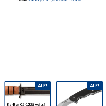
Osasto:
Metsäsätys,Heitto,Tactical&Perhos veitse
ALE!
ALE!
Ka-Bar 02-1225 veitsi