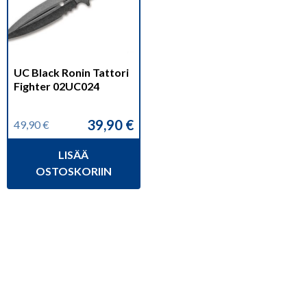
UC Black Ronin Tattori
Fighter 02UC024
39,90
€
49,90
€
Alkuperäinen
Nykyinen
hinta
hinta
LISÄÄ
oli:
on:
49,90 €.
39,90 €.
OSTOSKORIIN