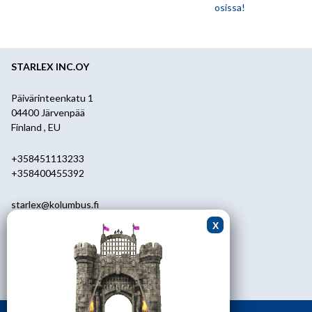
osissa!
STARLEX INC.OY
Päivärinteenkatu 1
04400 Järvenpää
Finland , EU
+358451113233
+358400455392
starlex@kolumbus.fi
Asiakaspalvelu
0451113233
ark.klo 08.30-17.00