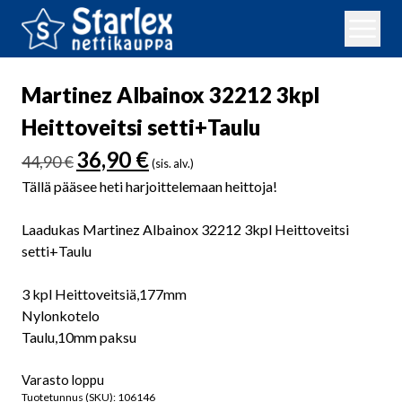
Martinez Albainox 32212 3kpl
Heittoveitsi setti+Taulu
Alkuperäinen
Nykyinen
36,90
€
44,90
€
(sis. alv.)
hinta
hinta
Tällä pääsee heti harjoittelemaan heittoja!
oli:
on:
44,90 €.
36,90 €.
Laadukas Martinez Albainox 32212 3kpl Heittoveitsi
setti+Taulu
3 kpl Heittoveitsiä,177mm
Nylonkotelo
Taulu,10mm paksu
Varasto loppu
Tuotetunnus (SKU):
106146