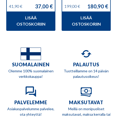
37,00
€
180,90
€
41,90
€
199,00
€
Alkuperäinen
Nykyinen
Alkuperäinen
Nykyinen
hinta
hinta
hinta
hinta
LISÄÄ
LISÄÄ
oli:
on:
oli:
on:
41,90 €.
37,00 €.
199,00 €.
180,90 €.
OSTOSKORIIN
OSTOSKORIIN
SUOMALAINEN
PALAUTUS
Olemme 100% suomalainen
Tuotteillamme on 14 päivän
verkkokauppa!
palautusoikeus!
PALVELEMME
MAKSUTAVAT
Asiakaspalvelumme palvelee,
Meillä on monipuoliset
ota yhteyttä!
maksutavat, maksa kerralla tai