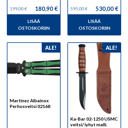
180,90
€
530,00
€
199,00
€
595,00
€
Alkuperäinen
Nykyinen
Alkuperäinen
Nykyinen
hinta
hinta
hinta
hinta
LISÄÄ
LISÄÄ
oli:
on:
oli:
on:
199,00 €.
180,90 €.
595,00 €.
530,00 €.
OSTOSKORIIN
OSTOSKORIIN
ALE!
ALE!
Martinez Albainox
Perhosveitsi 02168
Ka-Bar 02-1250 USMC
veitsi/ lyhyt malli.