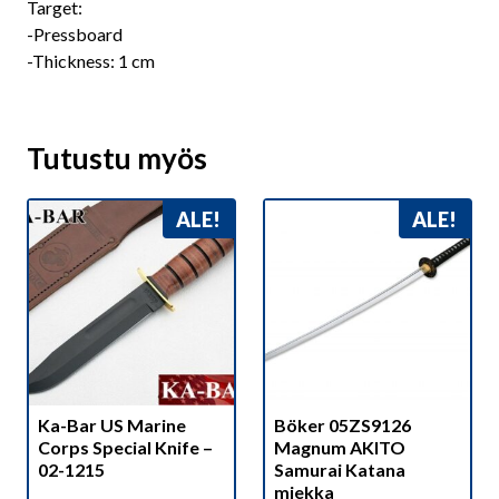
Target:
-Pressboard
-Thickness: 1 cm
Tutustu myös
ALE!
ALE!
Ka-Bar US Marine
Böker 05ZS9126
Corps Special Knife –
Magnum AKITO
02-1215
Samurai Katana
miekka