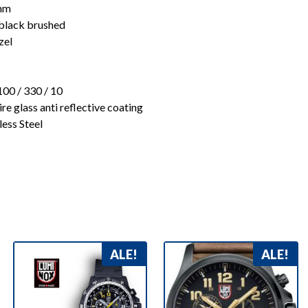
 mm
 black brushed
zel
100 / 330 / 10
re glass anti reflective coating
less Steel
ALE!
ALE!