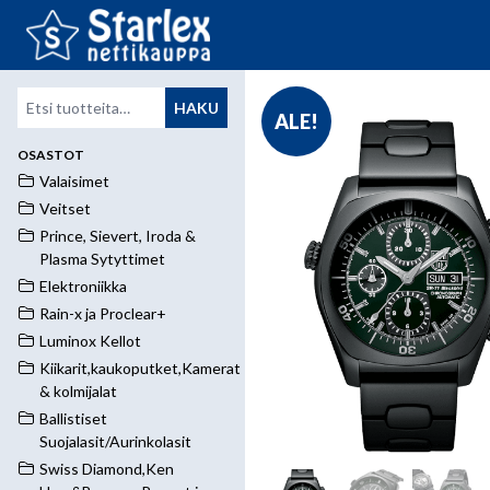
Etsi:
HAKU
ALE!
OSASTOT
Valaisimet
Veitset
Prince, Sievert, Iroda &
Plasma Sytyttimet
Elektroniikka
Rain-x ja Proclear+
Luminox Kellot
Kiikarit,kaukoputket,Kamerat
& kolmijalat
Ballistiset
Suojalasit/Aurinkolasit
Swiss Diamond,Ken