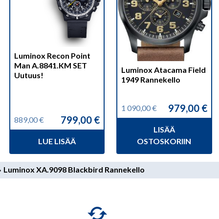
Luminox Recon Point
Man A.8841.KM SET
Luminox Atacama Field
Uutuus!
1949 Rannekello
979,00
€
1 090,00
€
Alkuperäinen
Nykyinen
799,00
€
889,00
€
hinta
hinta
Alkuperäinen
Nykyinen
LISÄÄ
oli:
on:
hinta
hinta
1
979,00 €.
LUE LISÄÄ
OSTOSKORIIN
oli:
on:
090,00 €.
889,00 €.
799,00 €.
Luminox XA.9098 Blackbird Rannekello