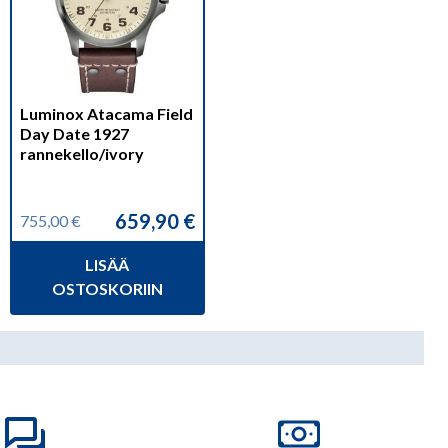
Luminox Atacama Field
Day Date 1927
rannekello/ivory
659,90
€
755,00
€
Alkuperäinen
Nykyinen
hinta
hinta
LISÄÄ
oli:
on:
755,00 €.
659,90 €.
OSTOSKORIIN