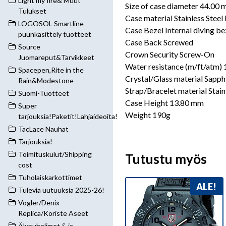
Light my fire& Muut
Size of case diameter 44.00
Tulukset
Case material Stainless Steel
LOGOSOL Smartline
Case Bezel Internal diving be
puunkäsittely tuotteet
Case Back Screwed
Source
Crown Security Screw-On
Juomareput&Tarvikkeet
Water resistance (m/ft/atm) 
Spacepen,Rite in the
Crystal/Glass material Sapphi
Rain&Modestone
Strap/Bracelet material Stain
Suomi-Tuotteet
Case Height 13.80 mm
Super
Weight 190g
tarjouksia!Paketit!Lahjaideoita!
TacLace Nauhat
Tarjouksia!
Toimituskulut/Shipping
Tutustu myös
cost
Tuholaiskarkottimet
ALE!
Tulevia uutuuksia 2025-26!
Vogler/Denix
Replica/Koriste Aseet
Älypuhelimet & ja