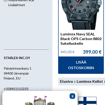
Lisälaitteet
Luminox Navy SEAL
Black OPS Carbon 8802
Sukelluskello
399,00
€
445,00
€
Alkuperäinen
Nykyinen
hinta
hinta
STARLEX INC.OY
LISÄÄ
oli:
on:
445,00 €.
399,00 €.
OSTOSKORIIN
Päivärinteenkatu 1
04400 Järvenpää
Finland , EU
Etusivu
Luminox Kellot
+358451113233
+358400455392
starlex@kolumbus.fi