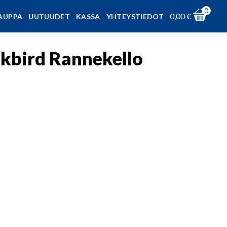
0
0,00
€
AUPPA
UUTUUDET
KASSA
YHTEYSTIEDOT
kbird Rannekello