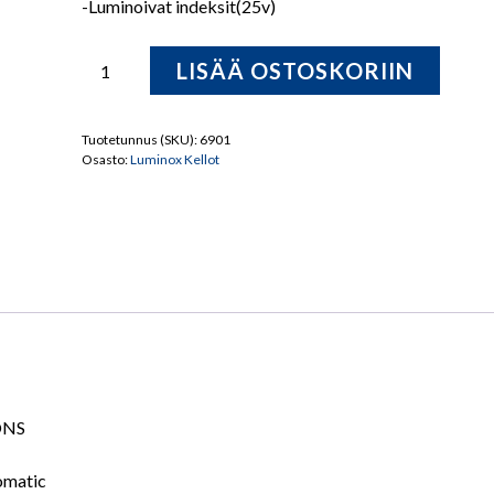
-Luminoivat indeksit(25v)
Luminox
LISÄÄ OSTOSKORIIN
XA.9098
Blackbird
Rannekello
Tuotetunnus (SKU):
6901
Osasto:
Luminox Kellot
määrä
ONS
omatic