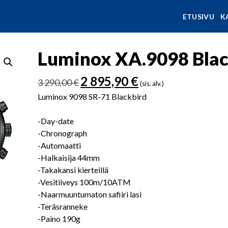
ETUSIVU
K
Luminox XA.9098 Blac
Alkuperäinen
Nykyinen
2 895,90
€
3 290,00
€
(sis. alv.)
hinta
hinta
Luminox 9098 SR-71 Blackbird
oli:
on:
3
2
-Day-date
290,00 €.
895,90 €.
-Chronograph
-Automaatti
-Halkaisija 44mm
-Takakansi kierteillä
-Vesitiiveys 100m/10ATM
-Naarmuuntumaton safiiri lasi
-Teräsranneke
-Paino 190g