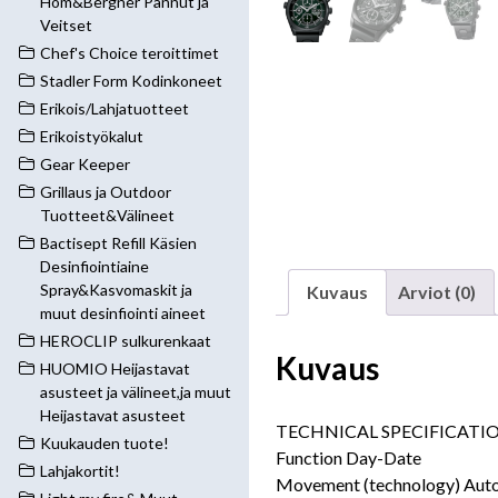
Hom&Bergner Pannut ja
Veitset
Chef's Choice teroittimet
Stadler Form Kodinkoneet
Erikois/Lahjatuotteet
Erikoistyökalut
Gear Keeper
Grillaus ja Outdoor
Tuotteet&Välineet
Bactisept Refill Käsien
Desinfiointiaine
Spray&Kasvomaskit ja
Kuvaus
Arviot (0)
muut desinfiointi aineet
HEROCLIP sulkurenkaat
Kuvaus
HUOMIO Heijastavat
asusteet ja välineet,ja muut
Heijastavat asusteet
TECHNICAL SPECIFICATI
Kuukauden tuote!
Function Day-Date
Lahjakortit!
Movement (technology) Aut