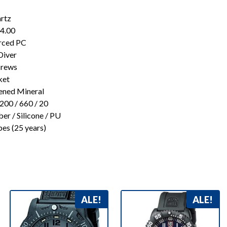
rtz
44.00
orced PC
Diver
crews
ket
dened Mineral
200 / 660 / 20
er / Silicone / PU
bes (25 years)
ALE!
ALE!