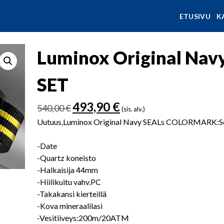
ETUSIVU
K
Luminox Original Navy
SET
Alkuperäinen
Nykyinen
493,90
€
540,00
€
(sis. alv.)
hinta
hinta
Uutuus,Luminox Original Navy SEALs COLORMARK:Sco
oli:
on:
540,00 €.
493,90 €.
-Date
-Quartz koneisto
-Halkaisija 44mm
-Hiilikuitu vahv.PC
-Takakansi kierteillä
-Kova mineraalilasi
-Vesitiiveys:200m/20ATM