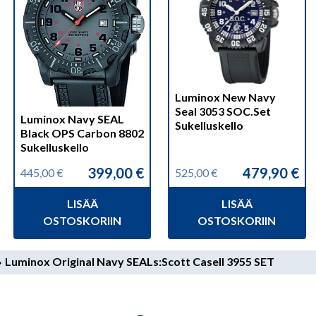
Luminox New Navy
Seal 3053 SOC.Set
Luminox Navy SEAL
Sukelluskello
Black OPS Carbon 8802
Sukelluskello
399,00
€
479,90
€
445,00
€
525,00
€
Alkuperäinen
Nykyinen
Alkuperäinen
Nykyinen
hinta
hinta
hinta
hinta
LISÄÄ
LISÄÄ
oli:
on:
oli:
on:
445,00 €.
399,00 €.
525,00 €.
479,90 €.
OSTOSKORIIN
OSTOSKORIIN
Luminox Original Navy SEALs:Scott Casell 3955 SET