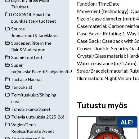
Light my fire& Muut
Function: TimeDate
Tulukset
Movement (technology): Qua
LOGOSOL Smartline
Size of case diameter (mm): 
puunkäsittely tuotteet
Case material: Carbon reinf
Source
Case Bezel: Rotating 1-Way 
Juomareput&Tarvikkeet
Case Back: Caseback with S
Spacepen,Rite in the
Crown: Double-Security Gas
Rain&Modestone
Crystal/Glass material: Har
Suomi-Tuotteet
Water resistance (m/ft/atm): 
Super
Strap/Bracelet material: Rubb
tarjouksia!Paketit!Lahjaideoita!
Illumination: Night Vision Tu
TacLace Nauhat
Tarjouksia!
Toimituskulut/Shipping
cost
Tutustu myös
Tuholaiskarkottimet
Tulevia uutuuksia 2025-26!
ALE!
Vogler/Denix
Replica/Koriste Aseet
Älypuhelimet & ja