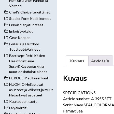
Hom&Bergner Pannut ja
Veitset
Chef's Choice teroittimet
Stadler Form Kodinkoneet
Erikois/Lahjatuotteet
Erikoistyökalut
Gear Keeper
Grillaus ja Outdoor
Tuotteet&Välineet
Bactisept Refill Käsien
Kuvaus
Arviot (0)
Desinfiointiaine
Spray&Kasvomaskit ja
muut desinfiointi aineet
Kuvaus
HEROCLIP sulkurenkaat
HUOMIO Heijastavat
asusteet ja välineet,ja muut
SPECIFICATIONS
Heijastavat asusteet
Article number: A.3955.SET
Kuukauden tuote!
Serie: Navy SEAL COLORMA
Lahjakortit!
Family: Sea