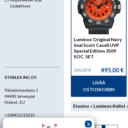
Lisälaitteet
Luminox Original Navy
Seal Scott Casell UVP
Special Edition 3509
SOC. SET
495,00
€
545,00
€
Alkuperäinen
Nykyinen
hinta
hinta
STARLEX INC.OY
LISÄÄ
oli:
on:
545,00 €.
495,00 €.
OSTOSKORIIN
Päivärinteenkatu 1
04400 Järvenpää
Finland , EU
Etusivu
Luminox Kellot
+358451113233
+358400455392