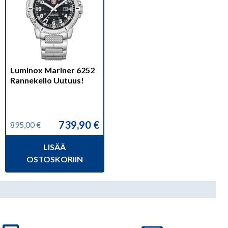
Luminox Mariner 6252
Rannekello Uutuus!
739,90
€
895,00
€
Alkuperäinen
Nykyinen
hinta
hinta
LISÄÄ
oli:
on:
895,00 €.
739,90 €.
OSTOSKORIIN