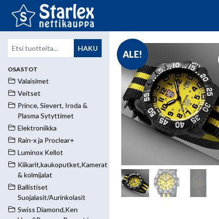
Etsi:
HAKU
ALE!
OSASTOT
Valaisimet
Veitset
Prince, Sievert, Iroda &
Plasma Sytyttimet
Elektroniikka
Rain-x ja Proclear+
Luminox Kellot
Kiikarit,kaukoputket,Kamerat
& kolmijalat
Ballistiset
Suojalasit/Aurinkolasit
Swiss Diamond,Ken