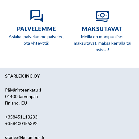
PALVELEMME
MAKSUTAVAT
Asiakaspalvelumme palvelee,
Meillä on monipuoliset
ota yhteyttä!
maksutavat, maksa kerralla tai
osissa!
STARLEX INC.OY
Päivärinteenkatu 1
04400 Järvenpää
Finland , EU
+358451113233
+358400455392
starlex@kolumbus.fi