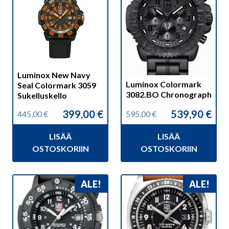
Luminox New Navy
Luminox Colormark
Seal Colormark 3059
3082.BO Chronograph
Sukelluskello
399,00
€
539,90
€
445,00
€
595,00
€
Alkuperäinen
Nykyinen
Alkuperäinen
Nykyinen
hinta
hinta
hinta
hinta
LISÄÄ
LISÄÄ
oli:
on:
oli:
on:
445,00 €.
399,00 €.
595,00 €.
539,90 €.
OSTOSKORIIN
OSTOSKORIIN
ALE!
ALE!