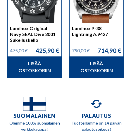
Luminox Original
Luminox P-38
Navy SEAL Dive 3001
Lightning A.9427
Sukelluskello
425,90
€
714,90
€
475,00
€
790,00
€
Alkuperäinen
Nykyinen
Alkuperäinen
Nykyinen
hinta
hinta
hinta
hinta
LISÄÄ
LISÄÄ
oli:
on:
oli:
on:
475,00 €.
425,90 €.
790,00 €.
714,90 €.
OSTOSKORIIN
OSTOSKORIIN
SUOMALAINEN
PALAUTUS
Olemme 100% suomalainen
Tuotteillamme on 14 päivän
verkkokauppa!
palautusoikeus!