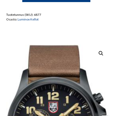
Field
1949
Tuotetunnus (SKU):
6877
Rannekello
Osasto:
Luminox Kellot
määrä