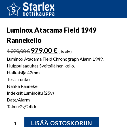
Luminox Atacama Field 1949
Rannekello
Alkuperäinen
Nykyinen
979,00
€
1 090,00
€
(sis. alv.)
hinta
hinta
Luminox Atacama Field Chronograph Alarm 1949.
oli:
on:
Huippulaadukas Sveitsiläinen kello.
1
979,00 €.
Halkaisija 42mm
090,00 €.
Teräs runko
Nahka Ranneke
Indeksit Luminoitu (25v)
Date/Alarm
Takuu:2v/24kk
Luminox
LISÄÄ OSTOSKORIIN
Atacama