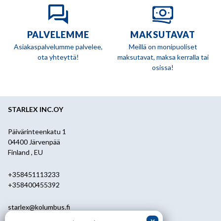
PALVELEMME
MAKSUTAVAT
Asiakaspalvelumme palvelee,
Meillä on monipuoliset
ota yhteyttä!
maksutavat, maksa kerralla tai
osissa!
STARLEX INC.OY
Päivärinteenkatu 1
04400 Järvenpää
Finland , EU
+358451113233
+358400455392
starlex@kolumbus.fi