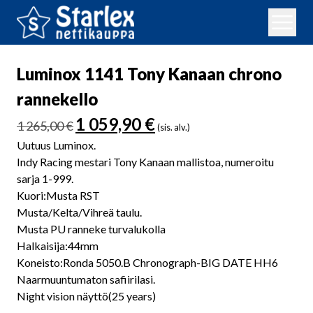
Luminox 1141 Tony Kanaan chrono
rannekello
Alkuperäinen
Nykyinen
1 059,90
€
1 265,00
€
(sis. alv.)
hinta
hinta
Uutuus Luminox.
oli:
on:
Indy Racing mestari Tony Kanaan mallistoa, numeroitu
1
1
sarja 1-999.
265,00 €.
059,90 €.
Kuori:Musta RST
Musta/Kelta/Vihreä taulu.
Musta PU ranneke turvalukolla
Halkaisija:44mm
Koneisto:Ronda 5050.B Chronograph-BIG DATE HH6
Naarmuuntumaton safiirilasi.
Night vision näyttö(25 years)