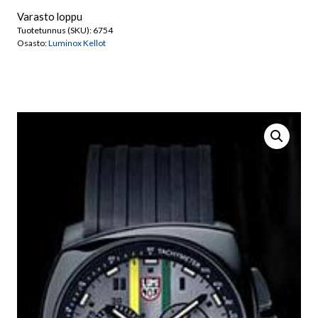
Varasto loppu
Tuotetunnus (SKU):
6754
Osasto:
Luminox Kellot