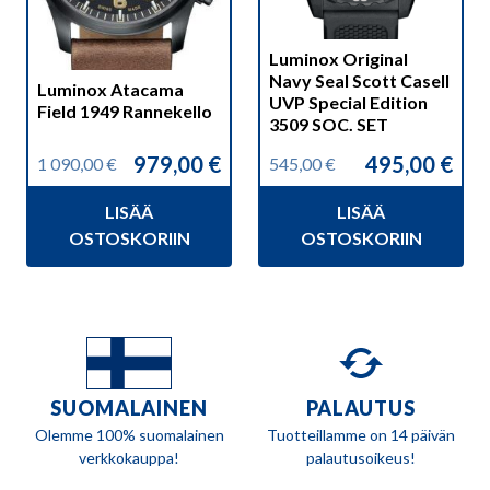
Luminox Original
Navy Seal Scott Casell
Luminox Atacama
UVP Special Edition
Field 1949 Rannekello
3509 SOC. SET
979,00
€
495,00
€
1 090,00
€
545,00
€
Alkuperäinen
Nykyinen
Alkuperäinen
Nykyinen
hinta
hinta
hinta
hinta
LISÄÄ
LISÄÄ
oli:
on:
oli:
on:
1
979,00 €.
545,00 €.
495,00 €.
OSTOSKORIIN
OSTOSKORIIN
090,00 €.
SUOMALAINEN
PALAUTUS
Olemme 100% suomalainen
Tuotteillamme on 14 päivän
verkkokauppa!
palautusoikeus!