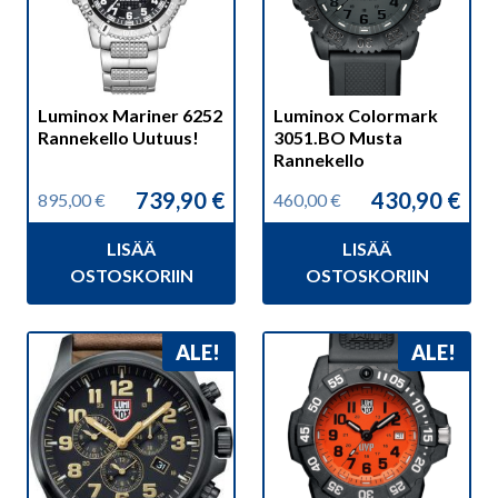
Luminox Mariner 6252
Luminox Colormark
Rannekello Uutuus!
3051.BO Musta
Rannekello
739,90
€
430,90
€
895,00
€
460,00
€
Alkuperäinen
Nykyinen
Alkuperäinen
Nykyinen
hinta
hinta
hinta
hinta
LISÄÄ
LISÄÄ
oli:
on:
oli:
on:
895,00 €.
739,90 €.
460,00 €.
430,90 €.
OSTOSKORIIN
OSTOSKORIIN
ALE!
ALE!