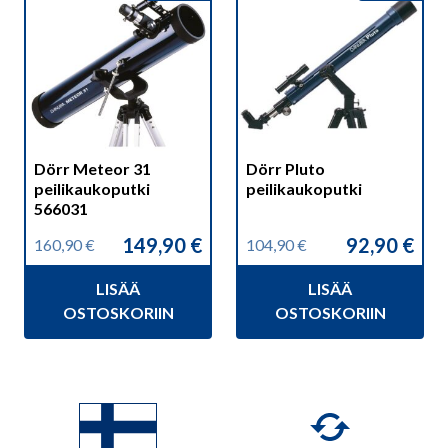
Dörr Meteor 31
Dörr Pluto
peilikaukoputki
peilikaukoputki
566031
149,90
€
92,90
€
160,90
€
104,90
€
Alkuperäinen
Nykyinen
Alkuperäinen
Nykyinen
hinta
hinta
hinta
hinta
LISÄÄ
LISÄÄ
oli:
on:
oli:
on:
160,90 €.
149,90 €.
104,90 €.
92,90 €.
OSTOSKORIIN
OSTOSKORIIN