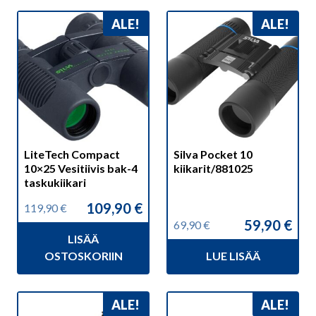
ALE!
ALE!
LiteTech Compact
Silva Pocket 10
10×25 Vesitiivis bak-4
kiikarit/881025
taskukiikari
109,90
€
119,90
€
Alkuperäinen
Nykyinen
59,90
€
69,90
€
hinta
hinta
Alkuperäinen
Nykyinen
LISÄÄ
oli:
on:
hinta
hinta
119,90 €.
109,90 €.
OSTOSKORIIN
LUE LISÄÄ
oli:
on:
69,90 €.
59,90 €.
ALE!
ALE!