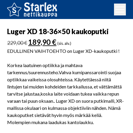
Luger XD 18-36×50 kaukoputki
Alkuperäinen
Nykyinen
189,90
€
229,00
€
(sis. alv.)
hinta
hinta
EDULLINEN VAIHTOEHTO on Luger XD-kaukoputki !
oli:
on:
229,00 €.
189,90 €.
Korkea laatuinen optiikka ja mahtava
tarkennus/suurennusteho.Vahva kumipanssarointi suojaa
optiikkaa vaikeissa olosuhteissa. Käytettäessä niitä
lintujen tai muiden kohdeiden tarkkailussa, et vättämättä
tarvitse jalustaa,koska laite voidaan tukea vaikka repun
varaan tai puun oksaan.. Luger XD on suora putkimalli, XR-
mallissa okulaari on kulmassa objektiiviin nähden. Nämä
kaukoputket sietävät hyvin myös märkää keliä.
Molempien mukana laadukas kantolaukku.