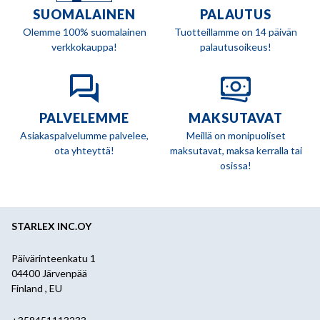
SUOMALAINEN
PALAUTUS
Olemme 100% suomalainen
Tuotteillamme on 14 päivän
verkkokauppa!
palautusoikeus!
PALVELEMME
MAKSUTAVAT
Asiakaspalvelumme palvelee,
Meillä on monipuoliset
ota yhteyttä!
maksutavat, maksa kerralla tai
osissa!
STARLEX INC.OY
Päivärinteenkatu 1
04400 Järvenpää
Finland , EU