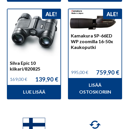
ALE!
ALE!
Kamakura SP-66ED
WP zoomilla 16-50x
Kaukoputki
Silva Epic 10
kiikari/820825
759,90
€
995,00
€
Alkuperäinen
Nykyinen
139,90
€
169,00
€
hinta
hinta
Alkuperäinen
Nykyinen
LISÄÄ
oli:
on:
hinta
hinta
995,00 €.
759,90 €.
LUE LISÄÄ
OSTOSKORIIN
oli:
on:
169,00 €.
139,90 €.