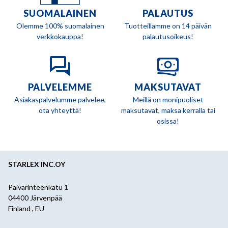
SUOMALAINEN
PALAUTUS
Olemme 100% suomalainen
Tuotteillamme on 14 päivän
verkkokauppa!
palautusoikeus!
PALVELEMME
MAKSUTAVAT
Asiakaspalvelumme palvelee,
Meillä on monipuoliset
ota yhteyttä!
maksutavat, maksa kerralla tai
osissa!
STARLEX INC.OY
Päivärinteenkatu 1
04400 Järvenpää
Finland , EU