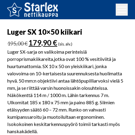
Luger SX 10×50 kiikari
Alkuperäinen
Nykyinen
179,90
€
195,00
€
(sis. alv.)
hinta
hinta
Luger SX-sarja on valikoima perinteisiä
oli:
on:
porroprismakiikareita,jotka ovat 100 % vesitiiviitä ja
195,00 €.
179,90 €.
huurtumattomia. SX 10 x 50 on yleiskiikari, jonka
valovoima on 10-kertaisesta suurennuksesta huolimatta
hyvä. 50 mm:n objektiivi antaa lähtöpupilliarvoksi vielä 5
mm, ja se riittää varsin huonoissakin olosuhteissa.
Näkökenttä 114 m / 1000 m. Lähin tarkennus 7 m.
Ulkomitat 185 x 180 x 75 mm ja paino 885 g. Silmien
etäisyyden säätö 60 – 72 mm. Runko on vahvasti
kumipanssaroitu ja muotoilultaan ergonominen.
Isokokoinen keskitarkennuspyörö toimii tarkasti myös
hanskakädellä.