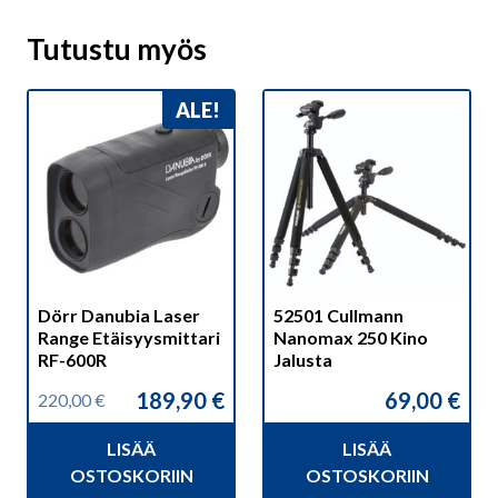
Tutustu myös
ALE!
Dörr Danubia Laser
52501 Cullmann
Range Etäisyysmittari
Nanomax 250 Kino
RF-600R
Jalusta
189,90
€
69,00
€
220,00
€
Alkuperäinen
Nykyinen
hinta
hinta
LISÄÄ
LISÄÄ
oli:
on:
220,00 €.
189,90 €.
OSTOSKORIIN
OSTOSKORIIN