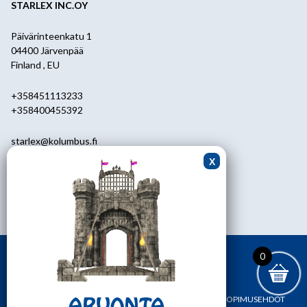
STARLEX INC.OY
Päivärinteenkatu 1
04400 Järvenpää
Finland , EU
+358451113233
+358400455392
starlex@kolumbus.fi
Asiakaspalvelu
0451113233
ark.klo 08.30-17.00
0
ETUSIVU
YHTEYSTIEDOT
OMA TILI
TILAUS- JA SOPIMUSEHDOT