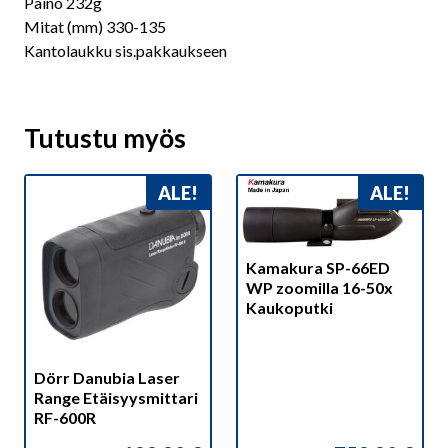
Paino 232g
Mitat (mm) 330-135
Kantolaukku sis.pakkaukseen
Tutustu myös
ALE!
ALE!
Kamakura SP-66ED
WP zoomilla 16-50x
Kaukoputki
Dörr Danubia Laser
Range Etäisyysmittari
RF-600R