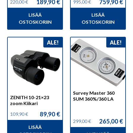
189,90
€
759,90
€
220,00
€
995,00
€
Alkuperäinen
Nykyinen
Alkuperäinen
Nykyinen
hinta
hinta
hinta
hinta
LISÄÄ
LISÄÄ
oli:
on:
oli:
on:
220,00 €.
189,90 €.
995,00 €.
759,90 €.
OSTOSKORIIN
OSTOSKORIIN
ALE!
ALE!
Survey Master 360
ZENITH 10-21×23
SUM 360%/360 LA
zoom Kiikari
89,90
€
109,90
€
Alkuperäinen
Nykyinen
265,00
€
299,00
€
hinta
hinta
Alkuperäinen
Nykyinen
LISÄÄ
oli:
on:
hinta
hinta