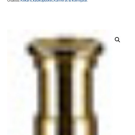
Osasto:
Kiikarit,kaukoputket,Kamerat & kolmijalat