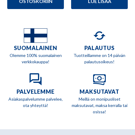
109,90 €.
89,90 €.
OSTOSKORIIN
LUE LISÄÄ
oli:
on:
299,00 €.
265,00 €.
SUOMALAINEN
PALAUTUS
Olemme 100% suomalainen
Tuotteillamme on 14 päivän
verkkokauppa!
palautusoikeus!
PALVELEMME
MAKSUTAVAT
Asiakaspalvelumme palvelee,
Meillä on monipuoliset
ota yhteyttä!
maksutavat, maksa kerralla tai
osissa!