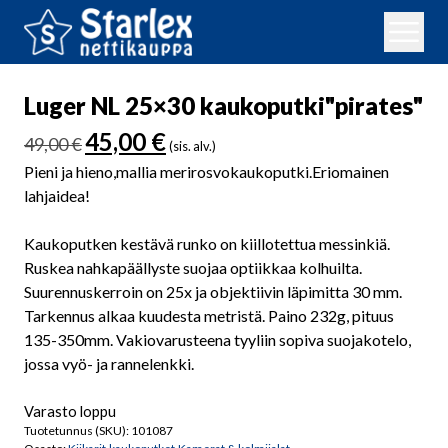
Luger NL 25×30 kaukoputki"pirates"
Alkuperäinen
Nykyinen
45,00
€
49,00
€
(sis. alv.)
hinta
hinta
Pieni ja hieno,mallia merirosvokaukoputki.Eriomainen
oli:
on:
lahjaidea!
49,00 €.
45,00 €.
Kaukoputken kestävä runko on kiillotettua messinkiä.
Ruskea nahkapäällyste suojaa optiikkaa kolhuilta.
Suurennuskerroin on 25x ja objektiivin läpimitta 30 mm.
Tarkennus alkaa kuudesta metristä. Paino 232g, pituus
135-350mm. Vakiovarusteena tyyliin sopiva suojakotelo,
jossa vyö- ja rannelenkki.
Varasto loppu
Tuotetunnus (SKU):
101087