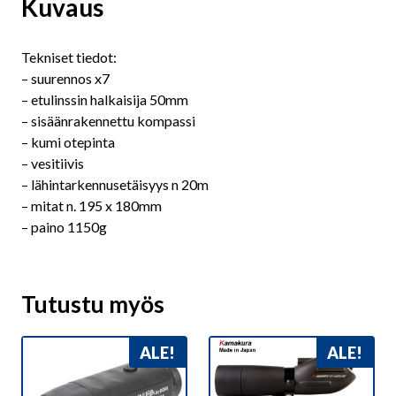
Kuvaus
Tekniset tiedot:
– suurennos x7
– etulinssin halkaisija 50mm
– sisäänrakennettu kompassi
– kumi otepinta
– vesitiivis
– lähintarkennusetäisyys n 20m
– mitat n. 195 x 180mm
– paino 1150g
Tutustu myös
ALE!
ALE!