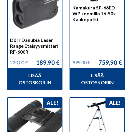
Kamakura SP-66ED
WP zoomilla 16-50x
Kaukoputki
Dörr Danubia Laser
Range Etäisyysmittari
RF-600R
189,90
€
759,90
€
220,00
€
995,00
€
Alkuperäinen
Nykyinen
Alkuperäinen
Nykyinen
hinta
hinta
hinta
hinta
LISÄÄ
LISÄÄ
oli:
on:
oli:
on:
220,00 €.
189,90 €.
995,00 €.
759,90 €.
OSTOSKORIIN
OSTOSKORIIN
ALE!
ALE!