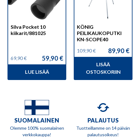
Silva Pocket 10
KÖNIG
kiikarit/881025
PEILIKAUKOPUTKI
KN-SCOPE40
89,90
€
109,90
€
Alkuperäinen
Nykyinen
59,90
€
69,90
€
hinta
hinta
Alkuperäinen
Nykyinen
LISÄÄ
oli:
on:
hinta
hinta
109,90 €.
89,90 €.
LUE LISÄÄ
OSTOSKORIIN
oli:
on:
69,90 €.
59,90 €.
SUOMALAINEN
PALAUTUS
Olemme 100% suomalainen
Tuotteillamme on 14 päivän
verkkokauppa!
palautusoikeus!