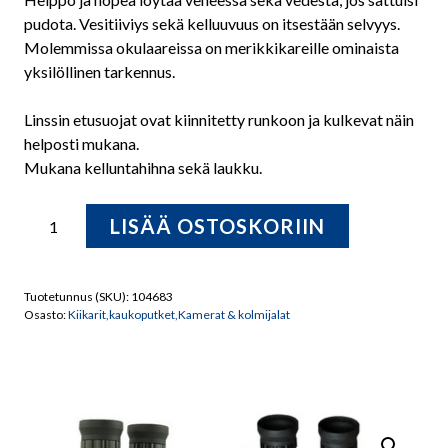
pudota. Vesitiiviys sekä kelluuvuus on itsestään selvyys.
Molemmissa okulaareissa on merikkikareille ominaista
yksilöllinen tarkennus.
Linssin etusuojat ovat kiinnitetty runkoon ja kulkevat näin
helposti mukana.
Mukana kelluntahihna sekä laukku.
Lotus
LISÄÄ OSTOSKORIIN
7x50
MC
Merikiikari
Tuotetunnus (SKU):
104683
kompassilla
Osasto:
Kiikarit,kaukoputket,Kamerat & kolmijalat
määrä