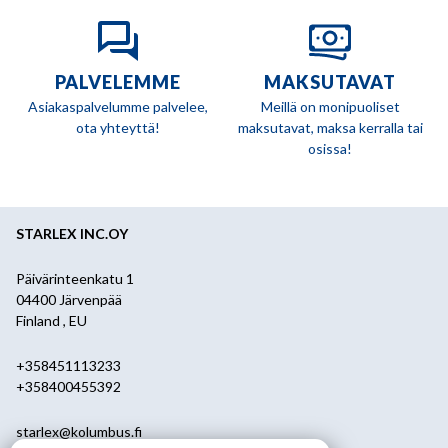
PALVELEMME
MAKSUTAVAT
Asiakaspalvelumme palvelee,
Meillä on monipuoliset
ota yhteyttä!
maksutavat, maksa kerralla tai
osissa!
STARLEX INC.OY
Päivärinteenkatu 1
04400 Järvenpää
Finland , EU
+358451113233
+358400455392
starlex@kolumbus.fi