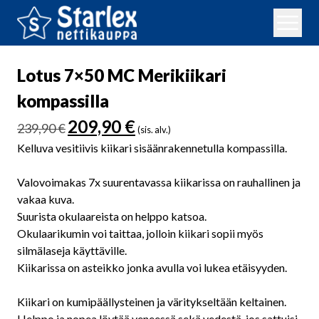
Lotus 7×50 MC Merikiikari
kompassilla
Alkuperäinen
Nykyinen
209,90
€
239,90
€
(sis. alv.)
hinta
hinta
Kelluva vesitiivis kiikari sisäänrakennetulla kompassilla.
oli:
on:
239,90 €.
209,90 €.
Valovoimakas 7x suurentavassa kiikarissa on rauhallinen ja
vakaa kuva.
Suurista okulaareista on helppo katsoa.
Okulaarikumin voi taittaa, jolloin kiikari sopii myös
silmälaseja käyttäville.
Kiikarissa on asteikko jonka avulla voi lukea etäisyyden.
Kiikari on kumipäällysteinen ja väritykseltään keltainen.
Helppo ja nopea löytää veneessä sekä vedestä, jos sattuisi