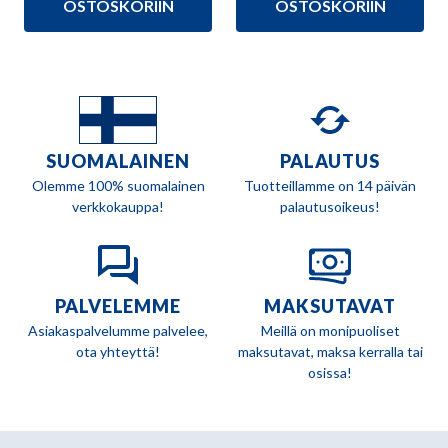
4,95 €.
2,95 €.
5,95 €.
3,00 €.
OSTOSKORIIN
OSTOSKORIIN
SUOMALAINEN
PALAUTUS
Olemme 100% suomalainen
Tuotteillamme on 14 päivän
verkkokauppa!
palautusoikeus!
PALVELEMME
MAKSUTAVAT
Asiakaspalvelumme palvelee,
Meillä on monipuoliset
ota yhteyttä!
maksutavat, maksa kerralla tai
osissa!