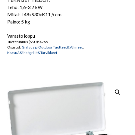
Teho: 1,6-3,2 kW
Mitat: L48xS30xK11,5 cm
Paino: 5 kg
Varasto loppu
Tuotetunnus (SKU):
4265
Osastot:
Grillaus ja Outdoor Tuotteet&Välineet
,
Kaasu&Sähkögrillit&Tarvikkeet