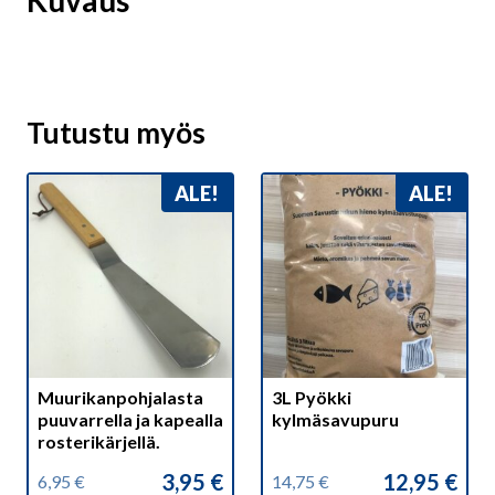
Kuvaus
Tutustu myös
ALE!
ALE!
Muurikanpohjalasta
3L Pyökki
puuvarrella ja kapealla
kylmäsavupuru
rosterikärjellä.
3,95
€
12,95
€
6,95
€
14,75
€
Alkuperäinen
Nykyinen
Alkuperäinen
Nykyinen