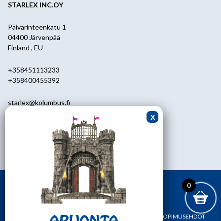
STARLEX INC.OY
Päivärinteenkatu 1
04400 Järvenpää
Finland , EU
+358451113233
+358400455392
starlex@kolumbus.fi
Asiakaspalvelu
0451113233
ark.klo 08.30-17.00
0
ETUSIVU
YHTEYSTIEDOT
OMA TILI
TILAUS- JA SOPIMUSEHDOT