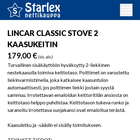
LINCAR CLASSIC STOVE 2
KAASUKEITIN
179,00
€
(sis. alv.)
Turvallinen sisäkäyttöön hyväksytty 2-liekkinen
nestekaasulla toimiva keittotaso. Polttimet on varustettu
liekinvarmistimella, joka katkaisee kaasuntulon
automaattisesti, jos polttimen liekki jostain syystä
sammuu. Irrotettavan emaloidun keittoritilän ansiosta on
keittotaso helppo puhdistaa. Keittotason tukeva runko ja
saranoitu irrotettava suojakansi ovat emaloitua terästä.
Kaasuletku ja -säädin ei sisälly toimitukseen.
TEKNISET TIEDOT: