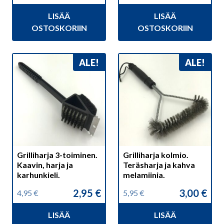
hinta
hinta
hinta
hinta
LISÄÄ
LISÄÄ
oli:
on:
oli:
on:
6,95 €.
3,95 €.
14,75 €.
12,95 €.
OSTOSKORIIN
OSTOSKORIIN
ALE!
ALE!
Grilliharja 3-toiminen.
Grilliharja kolmio.
Kaavin, harja ja
Teräsharja ja kahva
karhunkieli.
melamiinia.
2,95
€
3,00
€
4,95
€
5,95
€
Alkuperäinen
Nykyinen
Alkuperäinen
Nykyinen
hinta
hinta
hinta
hinta
LISÄÄ
LISÄÄ
oli:
on:
oli:
on: