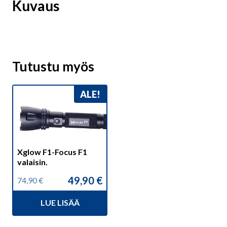
Kuvaus
Tutustu myös
ALE!
Xglow F1-Focus F1
valaisin.
49,90
€
74,90
€
Alkuperäinen
Nykyinen
hinta
hinta
LUE LISÄÄ
oli:
on:
74,90 €.
49,90 €.