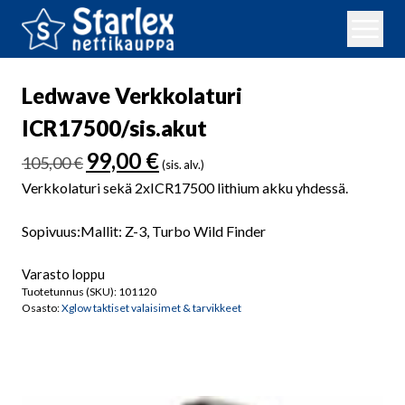
Ledwave Verkkolaturi
ICR17500/sis.akut
Alkuperäinen
Nykyinen
99,00
€
105,00
€
(sis. alv.)
hinta
hinta
Verkkolaturi sekä 2xICR17500 lithium akku yhdessä.
oli:
on:
105,00 €.
99,00 €.
Sopivuus:Mallit: Z-3, Turbo Wild Finder
Varasto loppu
Tuotetunnus (SKU):
101120
Osasto:
Xglow taktiset valaisimet & tarvikkeet