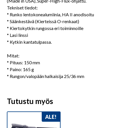
(Made in USA), Super-High-Flux-ohjattu.
Tekniset tiedot:
* Runko lentokonealumiinia, HA II anodisoitu
* Säänkestävä (Kierteissä O-renkaat)
* Kiertokytkin rungossa eri toiminnoille
* Lasi linssi
* Kytkin kantatulpassa.
Mitat:
* Pituus: 150 mm
* Paino: 165 g
* Rungon/valopään halkaisija 25/36 mm
Tutustu myös
ALE!