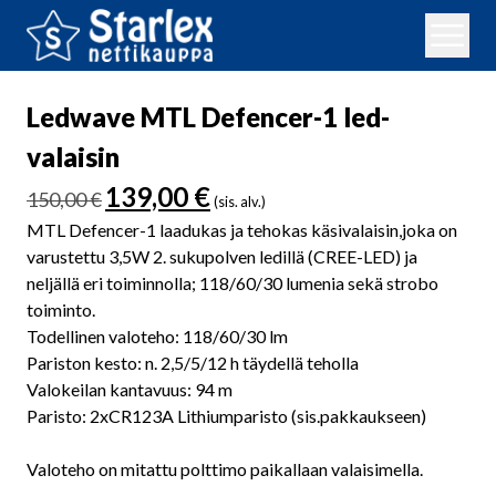
Ledwave MTL Defencer-1 led-
valaisin
Alkuperäinen
Nykyinen
139,00
€
150,00
€
(sis. alv.)
hinta
hinta
MTL Defencer-1 laadukas ja tehokas käsivalaisin,joka on
oli:
on:
varustettu 3,5W 2. sukupolven ledillä (CREE-LED) ja
150,00 €.
139,00 €.
neljällä eri toiminnolla; 118/60/30 lumenia sekä strobo
toiminto.
Todellinen valoteho: 118/60/30 lm
Pariston kesto: n. 2,5/5/12 h täydellä teholla
Valokeilan kantavuus: 94 m
Paristo: 2xCR123A Lithiumparisto (sis.pakkaukseen)
Valoteho on mitattu polttimo paikallaan valaisimella.