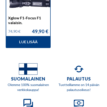
Xglow F1-Focus F1
valaisin.
49,90
€
74,90
€
Alkuperäinen
Nykyinen
hinta
hinta
LUE LISÄÄ
oli:
on:
74,90 €.
49,90 €.
SUOMALAINEN
PALAUTUS
Olemme 100% suomalainen
Tuotteillamme on 14 päivän
verkkokauppa!
palautusoikeus!