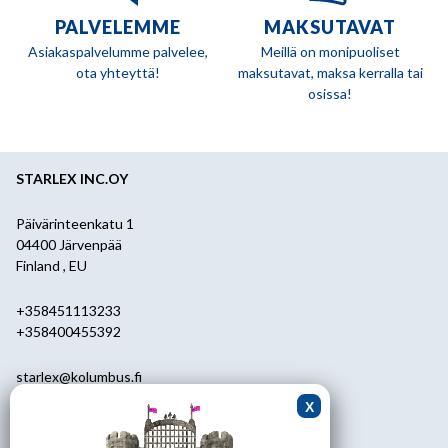
PALVELEMME
MAKSUTAVAT
Asiakaspalvelumme palvelee,
Meillä on monipuoliset
ota yhteyttä!
maksutavat, maksa kerralla tai
osissa!
STARLEX INC.OY
Päivärinteenkatu 1
04400 Järvenpää
Finland , EU
+358451113233
+358400455392
starlex@kolumbus.fi
Asiakaspalvelu