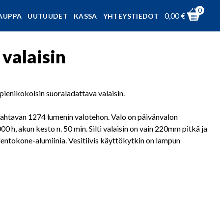
0
0,00
€
AUPPA
UUTUUDET
KASSA
YHTEYSTIEDOT
valaisin
ienikokoisin suoraladattava valaisin.
htavan 1274 lumenin valotehon. Valo on päivänvalon
00 h, akun kesto n. 50 min. Silti valaisin on vain 220mm pitkä ja
entokone-alumiinia. Vesitiivis käyttökytkin on lampun