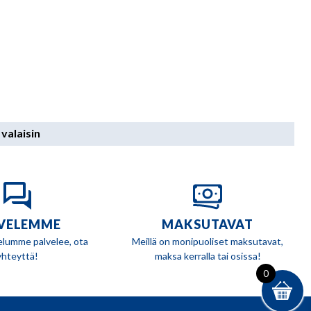
valaisin
VELEMME
MAKSUTAVAT
elumme palvelee, ota
Meillä on monipuoliset maksutavat,
yhteyttä!
maksa kerralla tai osissa!
0