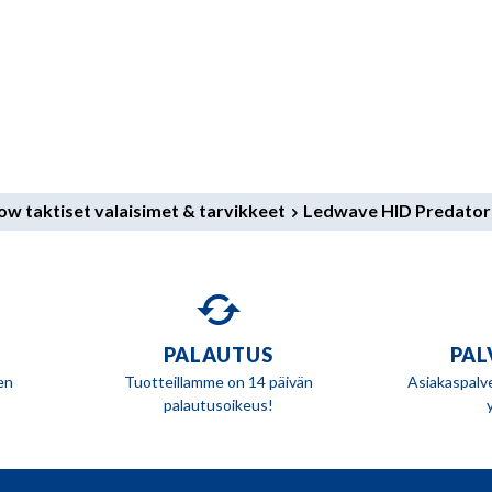
ow taktiset valaisimet & tarvikkeet
Ledwave HID Predator 
PALAUTUS
PAL
en
Tuotteillamme on 14 päivän
Asiakaspalv
palautusoikeus!