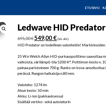
ETUSIVU
K
Ledwave HID Predator 
Alkuperäinen
Nykyinen
549,00
€
695,00
€
(sis. alv.)
hinta
hinta
HID Predator on todellinen valonheitin! Markkinoiden p
oli:
on:
695,00 €.
549,00 €.
25 W:n Welch Allyn HID-purkauspolttimo saavuttaa ma
valkoista, värilämpö-tila 5200 K°. Polttimon kesto n. 10
painaa paristoineen 700 g. Runko on kova-anodisoitua l
perässä. Rungon halkaisija n.80 mm.
Valoteho: 1274 lm
Akun kesto: 50 min
Akku: Li-ion (pakkauksessa)
Sisältää verkko- sekä autolaturin