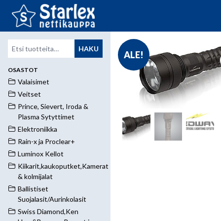
Etsi:
HAKU
ALE!
OSASTOT
Valaisimet
Veitset
Prince, Sievert, Iroda &
Plasma Sytyttimet
Elektroniikka
Rain-x ja Proclear+
Luminox Kellot
Kiikarit,kaukoputket,Kamerat
& kolmijalat
Ballistiset
Suojalasit/Aurinkolasit
Swiss Diamond,Ken