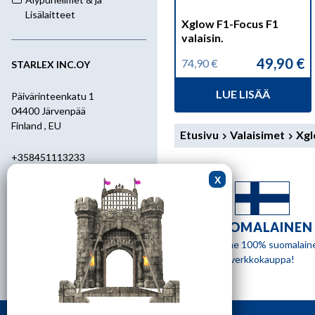
Lisälaitteet
Xglow F1-Focus F1
valaisin.
49,90
€
74,90
€
STARLEX INC.OY
Alkuperäinen
Nykyinen
hinta
hinta
LUE LISÄÄ
oli:
on:
Päivärinteenkatu 1
74,90 €.
49,90 €.
04400 Järvenpää
Finland , EU
Etusivu
Valaisimet
Xgl
+358451113233
+358400455392
starlex@kolumbus.fi
SUOMALAINEN
Asiakaspalvelu
Olemme 100% suomalain
verkkokauppa!
0451113233
ark.klo 08.30-17.00