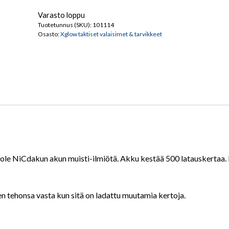
Varasto loppu
Tuotetunnus (SKU):
101114
Osasto:
Xglow taktiset valaisimet & tarvikkeet
ole NiCdakun akun muisti-ilmiötä. Akku kestää 500 latauskertaa. L
n tehonsa vasta kun sitä on ladattu muutamia kertoja.