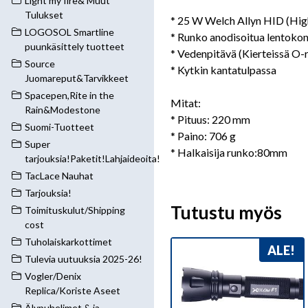
Light my fire& Muut
Tulukset
* 25 W Welch Allyn HID (High
LOGOSOL Smartline
* Runko anodisoitua lentokon
puunkäsittely tuotteet
* Vedenpitävä (Kierteissä O-
Source
* Kytkin kantatulpassa
Juomareput&Tarvikkeet
Spacepen,Rite in the
Mitat:
Rain&Modestone
* Pituus: 220 mm
Suomi-Tuotteet
* Paino: 706 g
Super
* Halkaisija runko:80mm
tarjouksia!Paketit!Lahjaideoita!
TacLace Nauhat
Tarjouksia!
Tutustu myös
Toimituskulut/Shipping
cost
Tuholaiskarkottimet
ALE!
Tulevia uutuuksia 2025-26!
Vogler/Denix
Replica/Koriste Aseet
Älypuhelimet & ja