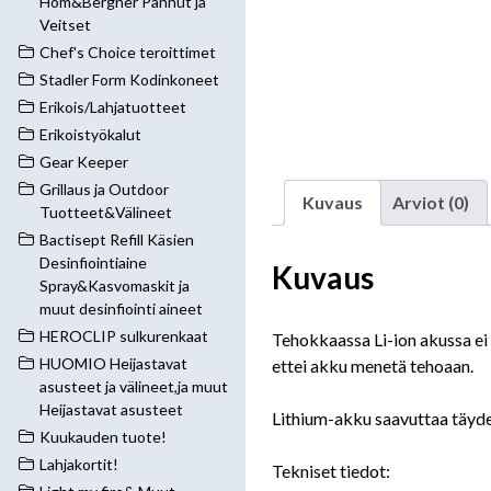
Hom&Bergner Pannut ja
Veitset
Chef's Choice teroittimet
Stadler Form Kodinkoneet
Erikois/Lahjatuotteet
Erikoistyökalut
Gear Keeper
Grillaus ja Outdoor
Kuvaus
Arviot (0)
Tuotteet&Välineet
Bactisept Refill Käsien
Desinfiointiaine
Kuvaus
Spray&Kasvomaskit ja
muut desinfiointi aineet
HEROCLIP sulkurenkaat
Tehokkaassa Li-ion akussa ei 
HUOMIO Heijastavat
ettei akku menetä tehoaan.
asusteet ja välineet,ja muut
Heijastavat asusteet
Lithium-akku saavuttaa täyde
Kuukauden tuote!
Lahjakortit!
Tekniset tiedot: