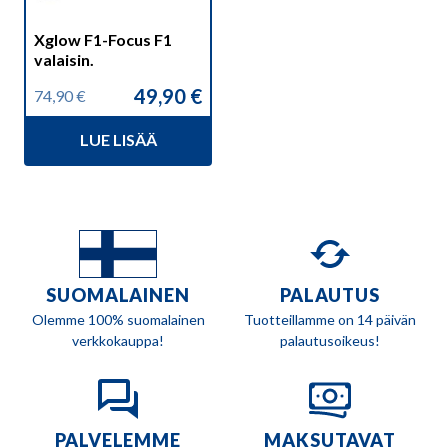
Xglow F1-Focus F1
valaisin.
49,90
€
74,90
€
Alkuperäinen
Nykyinen
hinta
hinta
LUE LISÄÄ
oli:
on:
74,90 €.
49,90 €.
SUOMALAINEN
PALAUTUS
Olemme 100% suomalainen
Tuotteillamme on 14 päivän
verkkokauppa!
palautusoikeus!
PALVELEMME
MAKSUTAVAT