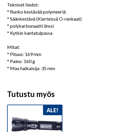
Tekniset tiedot:
* Runko kestävää polymeeriä
* Säänkestävä (Kierteissä O-renkaat)
* polykarbonaatti linssi
* Kytkin kantatulpassa
Mitat:
* Pituus: 169 mm
* Paino: 160 g
* Max halkaisija: 35 mm
Tutustu myös
ALE!