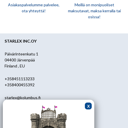
Asiakaspalvelumme palvelee,
Meillä on monipuoliset
ota yhteyttä!
maksutavat, maksa kerralla tai
osissa!
STARLEX INC.OY
Päivärinteenkatu 1
04400 Järvenpää
Finland , EU
+358451113233
+358400455392
starlex@kolumbus.fi
Asiakaspalvelu
0451113233