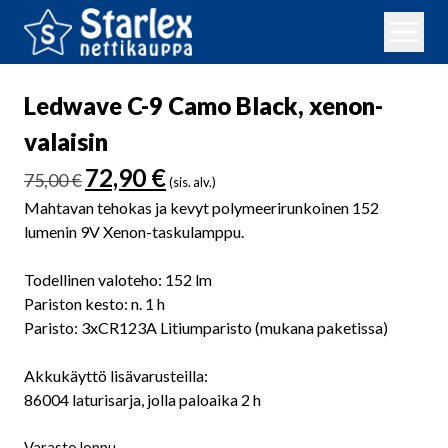
Ledwave C-9 Camo Black, xenon-
valaisin
Alkuperäinen
Nykyinen
72,90
€
75,00
€
(sis. alv.)
hinta
hinta
Mahtavan tehokas ja kevyt polymeerirunkoinen 152
oli:
on:
lumenin 9V Xenon-taskulamppu.
75,00 €.
72,90 €.
Todellinen valoteho: 152 lm
Pariston kesto: n. 1 h
Paristo: 3xCR123A Litiumparisto (mukana paketissa)
Akkukäyttö lisävarusteilla:
86004 laturisarja, jolla paloaika 2 h
Varasto loppu