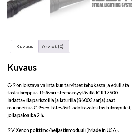
Kuvaus
Arviot (0)
Kuvaus
C-9 on loistava valinta kun tarvitset tehokasta ja edullista
taskulamppua. Lisävarusteena myytävillä ICR17500
ladattavilla paristoilla ja laturilla (86003 sarja) saat
muunnettua C.9:sen kätevästi ladattavaksi taskulampuksi,
jolla paloaika 2 h.
9 V Xenon polttimo/heijastinmoduuli (Made in USA).