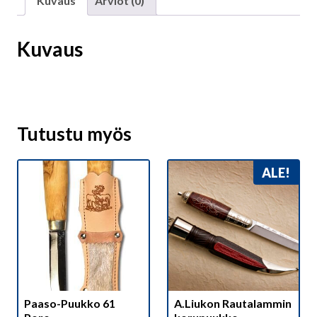
Kuvaus
Arviot (0)
Kuvaus
Tutustu myös
ALE!
Paaso-Puukko 61
A.Liukon Rautalammin