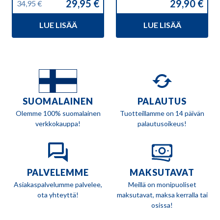
29,95
€
29,90
€
34,95
€
Alkuperäinen
Nykyinen
hinta
hinta
LUE LISÄÄ
LUE LISÄÄ
oli:
on:
34,95 €.
29,95 €.
SUOMALAINEN
PALAUTUS
Olemme 100% suomalainen
Tuotteillamme on 14 päivän
verkkokauppa!
palautusoikeus!
PALVELEMME
MAKSUTAVAT
Asiakaspalvelumme palvelee,
Meillä on monipuoliset
ota yhteyttä!
maksutavat, maksa kerralla tai
osissa!