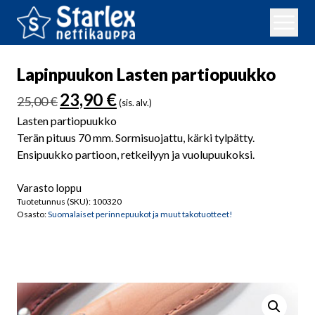
Lapinpuukon Lasten partiopuukko
Alkuperäinen
Nykyinen
23,90
€
25,00
€
(sis. alv.)
hinta
hinta
Lasten partiopuukko
oli:
on:
Terän pituus 70 mm. Sormisuojattu, kärki tylpätty.
25,00 €.
23,90 €.
Ensipuukko partioon, retkeilyyn ja vuolupuukoksi.
Varasto loppu
Tuotetunnus (SKU):
100320
Osasto:
Suomalaiset perinnepuukot ja muut takotuotteet!