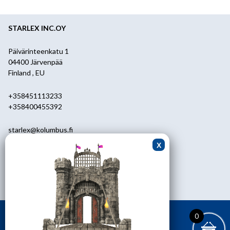
STARLEX INC.OY
Päivärinteenkatu 1
04400 Järvenpää
Finland , EU
+358451113233
+358400455392
starlex@kolumbus.fi
Asiakaspalvelu
0451113233
ark.klo 08.30-17.00
0