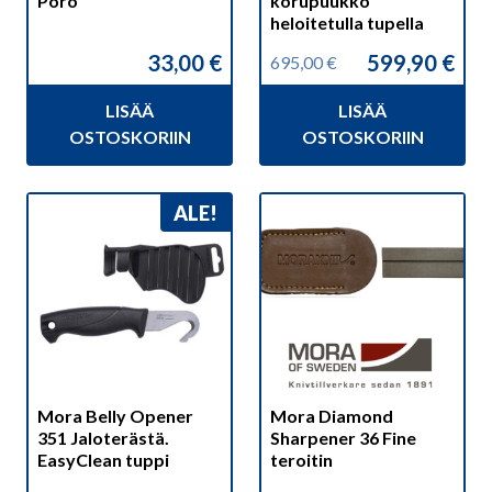
Poro
korupuukko
heloitetulla tupella
33,00
€
599,90
€
695,00
€
Alkuperäinen
Nykyinen
hinta
hinta
LISÄÄ
LISÄÄ
oli:
on:
695,00 €.
599,90 €.
OSTOSKORIIN
OSTOSKORIIN
ALE!
Mora Belly Opener
Mora Diamond
351 Jaloterästä.
Sharpener 36 Fine
EasyClean tuppi
teroitin